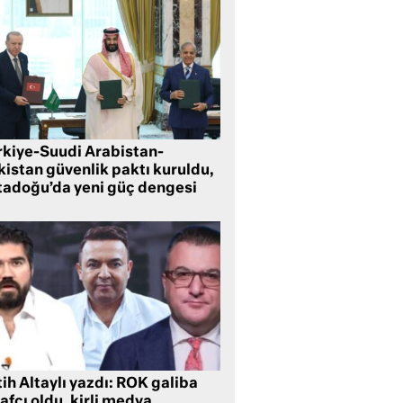
rkiye-Suudi Arabistan-
kistan güvenlik paktı kuruldu,
tadoğu’da yeni güç dengesi
ih Altaylı yazdı: ROK galiba
rafçı oldu, kirli medya