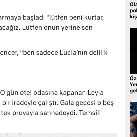
Ol
pol
kiş
armaya başladı “lütfen beni kurtar,
olacağız. Lütfen onun yerine sen
ncer, “ben sadece Lucia’nın delilik
”
Öz
Yen
ge
. O gün otel odasına kapanan Leyla
ir iradeyle çalıştı. Gala gecesi o beş
tek provayla sahnedeydi. Temsili