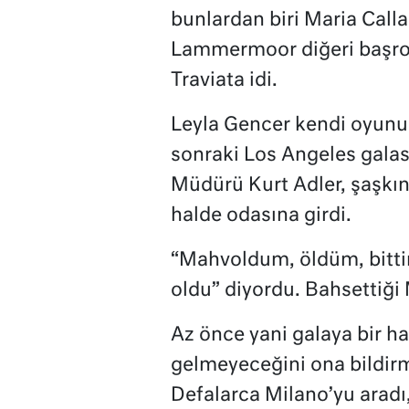
bunlardan biri Maria Calla
Lammermoor diğeri başrol
Traviata idi.
Leyla Gencer kendi oyunun
sonraki Los Angeles galas
Müdürü Kurt Adler, şaşkınl
halde odasına girdi.
“Mahvoldum, öldüm, bitti
oldu” diyordu. Bahsettiği M
Az önce yani galaya bir ha
gelmeyeceğini ona bildirm
Defalarca Milano’yu aradı,