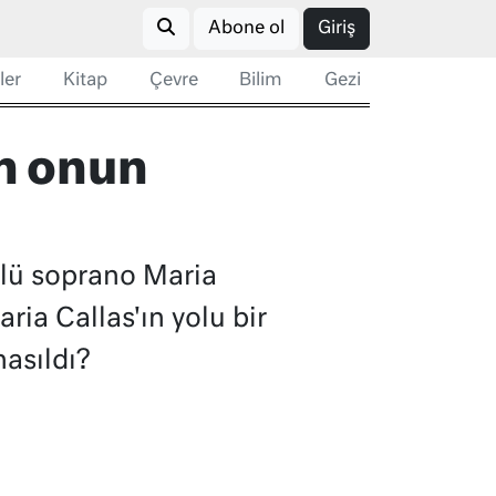
Abone ol
Giriş
ler
Kitap
Çevre
Bilim
Gezi
en onun
nlü soprano Maria
ria Callas'ın yolu bir
nasıldı?