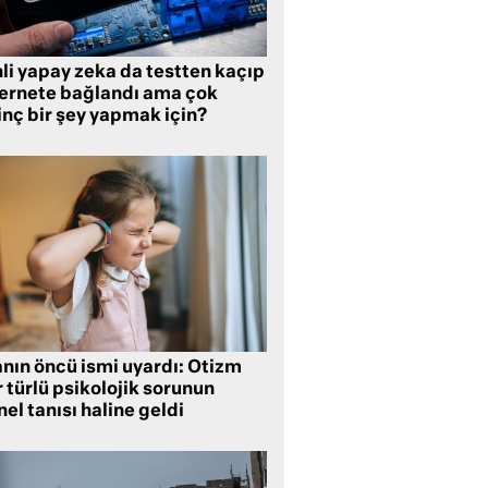
li yapay zeka da testten kaçıp
ternete bağlandı ama çok
inç bir şey yapmak için?
anın öncü ismi uyardı: Otizm
 türlü psikolojik sorunun
el tanısı haline geldi