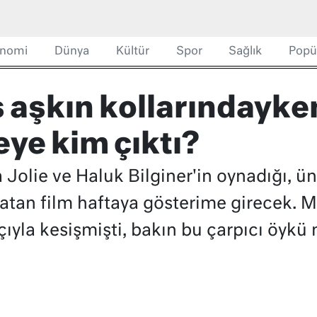
nomi
Dünya
Kültür
Spor
Sağlık
Popü
s aşkın kollarındayk
ye kim çıktı?
 Jolie ve Haluk Bilginer'in oynadığı, ü
atan film haftaya gösterime girecek. Ma
ıyla kesişmişti, bakın bu çarpıcı öykü 