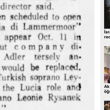
İsr
re
Ak 
öğr