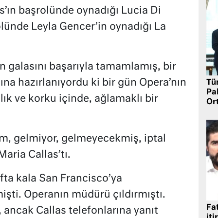
s’ın başrolünde oynadığı Lucia Di
ünde Leyla Gencer’in oynadığı La
 galasını başarıyla tamamlamış, bir
ına hazırlanıyordu ki bir gün Opera’nın
Tü
Pa
ık ve korku içinde, ağlamaklı bir
Or
m, gelmiyor, gelmeyecekmiş, iptal
aria Callas’tı.
fta kala San Francisco’ya
işti. Operanın müdürü çıldırmıştı.
Fat
 ancak Callas telefonlarına yanıt
iti