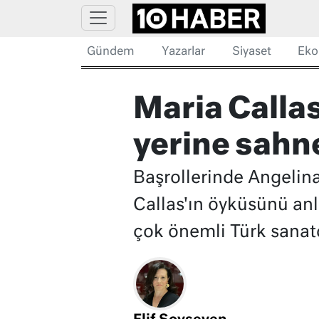
Gündem
Yazarlar
Siyaset
Eko
Maria Calla
yerine sahne
Başrollerinde Angelina
Callas'ın öyküsünü anl
çok önemli Türk sanatç