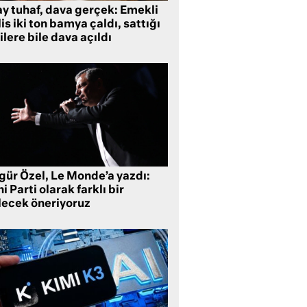
ay tuhaf, dava gerçek: Emekli
is iki ton bamya çaldı, sattığı
ilere bile dava açıldı
gür Özel, Le Monde’a yazdı:
i Parti olarak farklı bir
lecek öneriyoruz