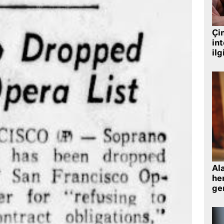
Çin
in
ilg
Al
her
gen