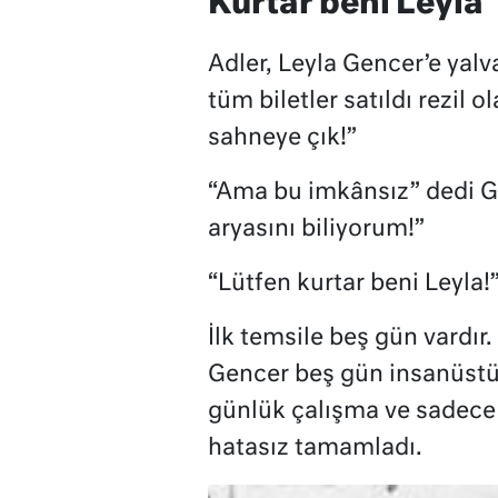
Kurtar beni Leyla
Adler, Leyla Gencer’e yalv
tüm biletler satıldı rezil 
sahneye çık!”
“Ama bu imkânsız” dedi Ge
aryasını biliyorum!”
“Lütfen kurtar beni Leyla!
İlk temsile beş gün vardır
Gencer beş gün insanüstü b
günlük çalışma ve sadece 
hatasız tamamladı.