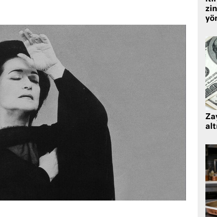
zin
yö
Zay
alt