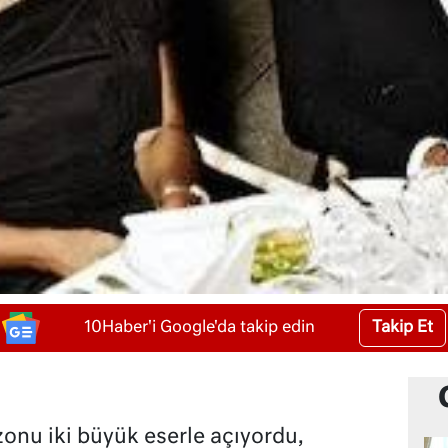
Takip Et
10Haber'i Google'da takip edin
onu iki büyük eserle açıyordu,