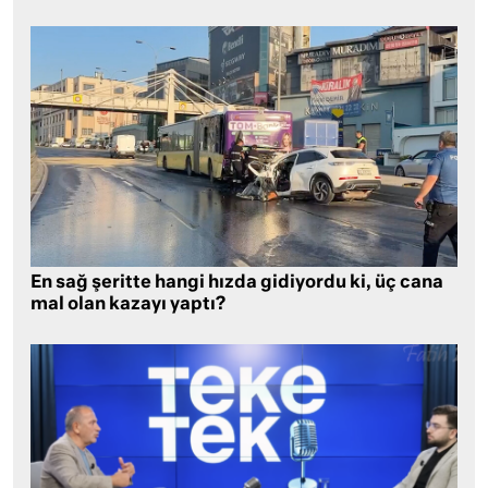
En sağ şeritte hangi hızda gidiyordu ki, üç cana
mal olan kazayı yaptı?