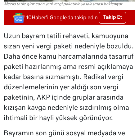
Meclis tatile girmeden yeni vergi paketinin yasalaşması bekleniyor.
Takip Et
10Haber'i Google'da takip edin
Uzun bayram tatili rehaveti, kamuoyuna
sızan yeni vergi paketi nedeniyle bozuldu.
Daha önce kamu harcamalarında tasarruf
paketi hazırlanmış ama resmi açıklamaya
kadar basına sızmamıştı. Radikal vergi
düzenlemelerinin yer aldığı son vergi
paketinin, AKP içinde gruplar arasında
kızışan kavga nedeniyle sızdırılmış olma
ihtimali bir hayli yüksek görünüyor.
Bayramın son günü sosyal medyada ve