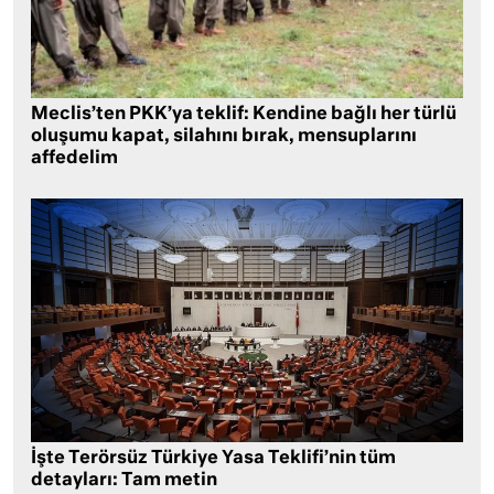
Meclis’ten PKK’ya teklif: Kendine bağlı her türlü
oluşumu kapat, silahını bırak, mensuplarını
affedelim
İşte Terörsüz Türkiye Yasa Teklifi’nin tüm
detayları: Tam metin