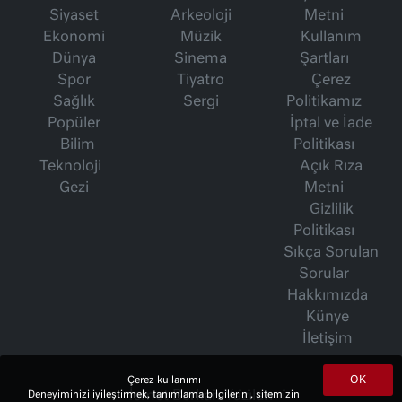
Siyaset
Arkeoloji
Metni
Ekonomi
Müzik
Kullanım
Dünya
Sinema
Şartları
Spor
Tiyatro
Çerez
Sağlık
Sergi
Politikamız
Popüler
İptal ve İade
Bilim
Politikası
Teknoloji
Açık Rıza
Gezi
Metni
Gizlilik
Politikası
Sıkça Sorulan
Sorular
Hakkımızda
Künye
İletişim
OK
Çerez kullanımı
Deneyiminizi iyileştirmek, tanımlama bilgilerini, sitemizin
İsmet Berkan Yazıları