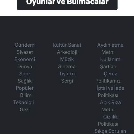
Oyunlar ve Bulmacalar
Gündem
Kültür Sanat
Aydınlatma
Siyaset
Arkeoloji
Metni
Ekonomi
Müzik
Kullanım
Dünya
Sinema
Şartları
Spor
Tiyatro
Çerez
Sağlık
Sergi
Politikamız
Popüler
İptal ve İade
Bilim
Politikası
Teknoloji
Açık Rıza
Gezi
Metni
Gizlilik
Politikası
Sıkça Sorulan