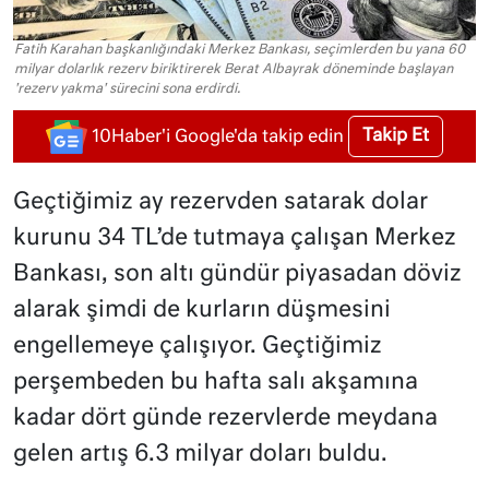
Fatih Karahan başkanlığındaki Merkez Bankası, seçimlerden bu yana 60
milyar dolarlık rezerv biriktirerek Berat Albayrak döneminde başlayan
'rezerv yakma' sürecini sona erdirdi.
Takip Et
10Haber'i Google'da takip edin
Geçtiğimiz ay rezervden satarak dolar
kurunu 34 TL’de tutmaya çalışan Merkez
Bankası, son altı gündür piyasadan döviz
alarak şimdi de kurların düşmesini
engellemeye çalışıyor. Geçtiğimiz
perşembeden bu hafta salı akşamına
kadar dört günde rezervlerde meydana
gelen artış 6.3 milyar doları buldu.