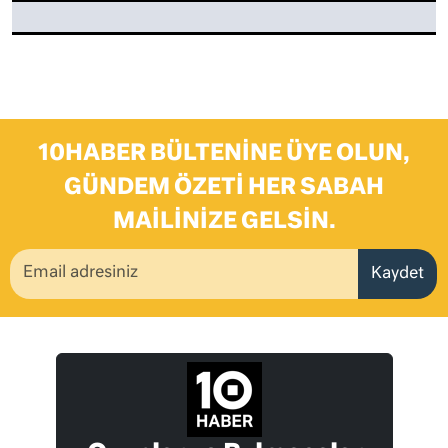
10HABER BÜLTENINE ÜYE OLUN,
GÜNDEM ÖZETI HER SABAH
MAILINIZE GELSIN.
Kaydet