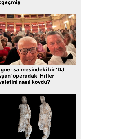
zgeçmiş
gner sahnesindeki bir ‘DJ
vşan’ operadaki Hitler
aletini nasıl kovdu?