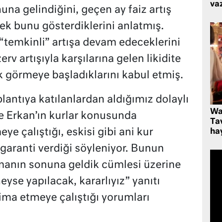
va
una gelindiğini, geçen ay faiz artış
ek bunu gösterdiklerini anlatmış.
 “temkinli” artışa devam edeceklerini
ezerv artışıyla karşılarına gelen likidite
ak görmeye başladıklarını kabul etmiş.
antıya katılanlardan aldığımız dolaylı
Wa
e Erkan’ın kurlar konusunda
Ta
e çalıştığı, eskisi gibi ani kur
hay
garanti verdiği söyleniyor. Bunun
rmanın sonuna geldik cümlesi üzerine
eyse yapılacak, kararlıyız” yanıtı
ı ima etmeye çalıştığı yorumları