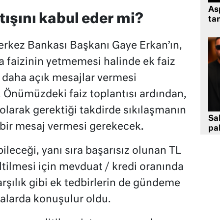
As
tışını kabul eder mi?
tan
rkez Bankası Başkanı Gaye Erkan’ın,
a faizinin yetmemesi halinde ek faiz
n daha açık mesajlar vermesi
 Önümüzdeki faiz toplantısı ardından,
 olarak gerektiği takdirde sıkılaşmanın
Sa
ir mesaj vermesi gerekecek.
pa
eceği, yanı sıra başarısız olunan TL
ltilmesi için mevduat / kredi oranında
arşılık gibi ek tedbirlerin de gündeme
alarda konuşulur oldu.