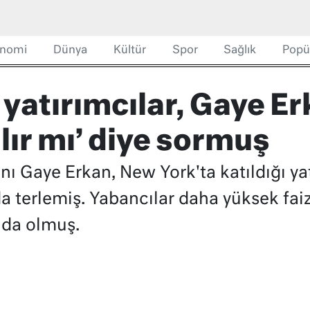
nomi
Dünya
Kültür
Spor
Sağlık
Popü
yatırımcılar, Gaye Er
lır mı’ diye sormuş
 Gaye Erkan, New York'ta katıldığı yat
da terlemiş. Yabancılar daha yüksek fai
r da olmuş.