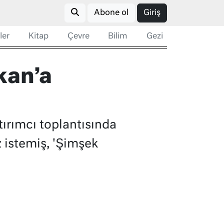
Abone ol
Giriş
ler
Kitap
Çevre
Bilim
Gezi
kan’a
ırımcı toplantısında
z istemiş, 'Şimşek