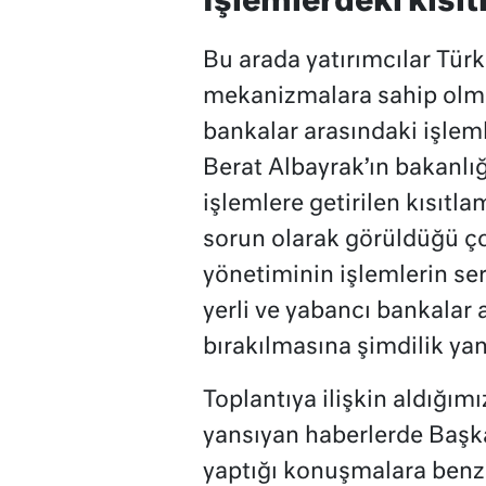
İşlemlerdeki kısıt
Bu arada yatırımcılar Türki
mekanizmalara sahip olmadı
bankalar arasındaki işleml
Berat Albayrak’ın bakanlı
işlemlere getirilen kısıtla
sorun olarak görüldüğü ço
yönetiminin işlemlerin ser
yerli ve yabancı bankalar
bırakılmasına şimdilik ya
Toplantıya ilişkin aldığımı
yansıyan haberlerde Başk
yaptığı konuşmalara benze