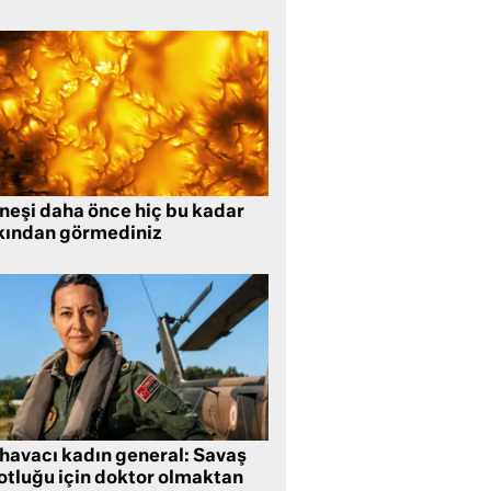
neşi daha önce hiç bu kadar
kından görmediniz
 havacı kadın general: Savaş
lotluğu için doktor olmaktan