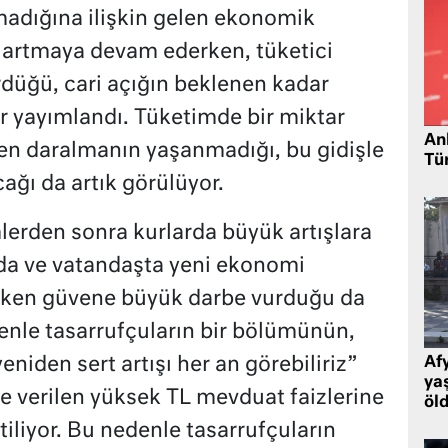
dığına ilişkin gelen ekonomik
ar artmaya devam ederken, tüketici
rdüğü, cari açığın beklenen kadar
er yayımlandı. Tüketimde bir miktar
Ank
nen daralmanın yaşanmadığı, bu gidişle
Tü
ğı da artık görülüyor.
erden sonra kurlarda büyük artışlara
rda ve vatandaşta yeni ekonomi
eken güvene büyük darbe vurduğu da
nle tasarrufçuların bir bölümünün,
eniden sert artışı her an görebiliriz”
Af
ya
 verilen yüksek TL mevduat faizlerine
öl
tiliyor. Bu nedenle tasarrufçuların