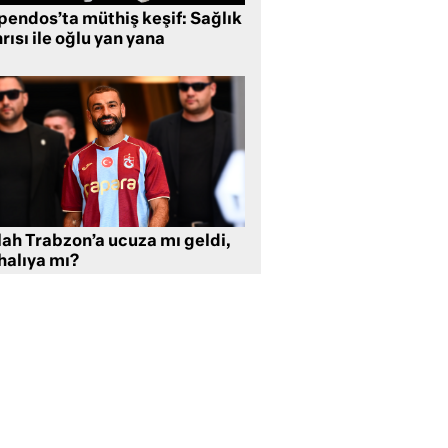
pendos’ta müthiş keşif: Sağlık
rısı ile oğlu yan yana
lah Trabzon’a ucuza mı geldi,
halıya mı?