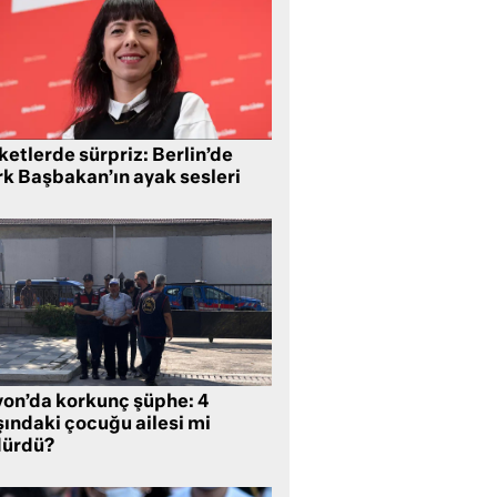
etlerde sürpriz: Berlin’de
rk Başbakan’ın ayak sesleri
yon’da korkunç şüphe: 4
şındaki çocuğu ailesi mi
dürdü?