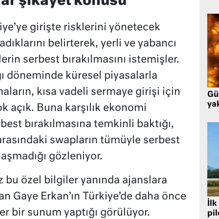
lar şikayet konusu
ye’ye girişte risklerini yönetecek
klarını belirterek, yerli ve yabancı
erin serbest bırakılmasını istemişler.
ğı döneminde küresel piyasalarla
maların, kısa vadeli sermaye girişi için
Gü
ya
k açık. Buna karşılık ekonomi
best bırakılmasına temkinli baktığı,
 arasındaki swapların tümüyle serbest
naşmadığı gözleniyor.
z bu özel bilgiler yanında ajanslara
an Gaye Erkan’ın Türkiye’de daha önce
İlk
r bir sunum yaptığı görülüyor.
pi