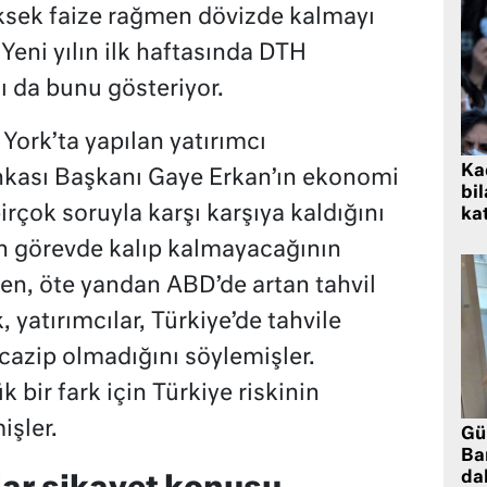
ksek faize rağmen dövizde kalmayı
. Yeni yılın ilk haftasında DTH
ı da bunu gösteriyor.
 York’ta yapılan yatırımcı
Kad
nkası Başkanı Gaye Erkan’ın ekonomi
bil
irçok soruyla karşı karşıya kaldığını
kat
n görevde kalıp kalmayacağının
en, öte yandan ABD’de artan tahvil
, yatırımcılar, Türkiye’de tahvile
 cazip olmadığını söylemişler.
 bir fark için Türkiye riskinin
işler.
Gü
Ba
da