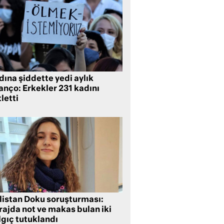
ına şiddette yedi aylık
anço: Erkekler 231 kadını
letti
listan Doku soruşturması:
rajda not ve makas bulan iki
lgıç tutuklandı