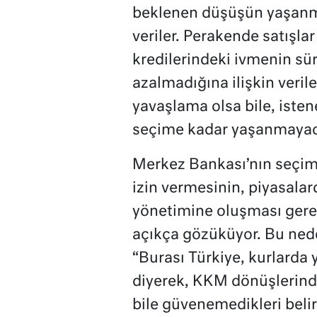
beklenen düşüşün yaşanma
veriler. Perakende satışl
kredilerindeki ivmenin sü
azalmadığına ilişkin veril
yavaşlama olsa bile, iste
seçime kadar yaşanmayaca
Merkez Bankası’nın seçiml
izin vermesinin, piyasala
yönetimine oluşması ger
açıkça gözüküyor. Bu nede
“Burası Türkiye, kurlarda y
diyerek, KKM dönüşlerinde
bile güvenemedikleri belir