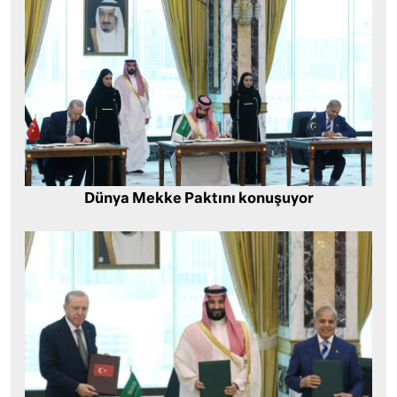
Dünya Mekke Paktını konuşuyor