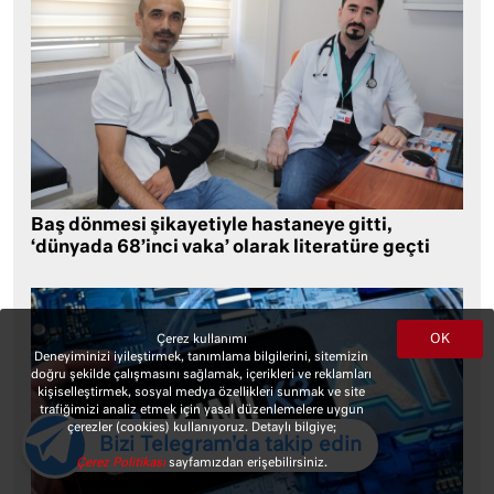
Baş dönmesi şikayetiyle hastaneye gitti,
‘dünyada 68’inci vaka’ olarak literatüre geçti
OK
Çerez kullanımı
Deneyiminizi iyileştirmek, tanımlama bilgilerini, sitemizin
doğru şekilde çalışmasını sağlamak, içerikleri ve reklamları
kişiselleştirmek, sosyal medya özellikleri sunmak ve site
trafiğimizi analiz etmek için yasal düzenlemelere uygun
çerezler (cookies) kullanıyoruz. Detaylı bilgiye;
Bizi Telegram'da takip edin
Çerez Politikası
sayfamızdan erişebilirsiniz.