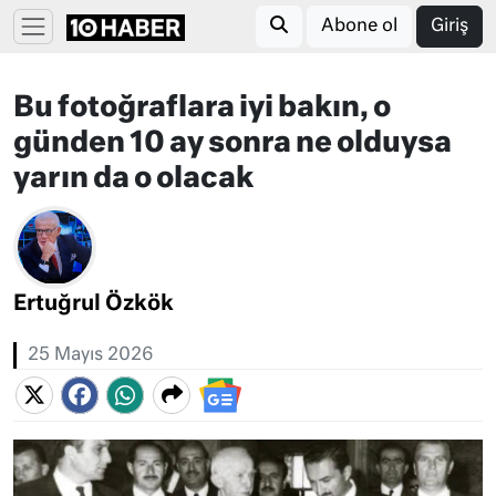
Abone ol
Giriş
Bu fotoğraflara iyi bakın, o
günden 10 ay sonra ne olduysa
yarın da o olacak
Ertuğrul Özkök
25 Mayıs 2026