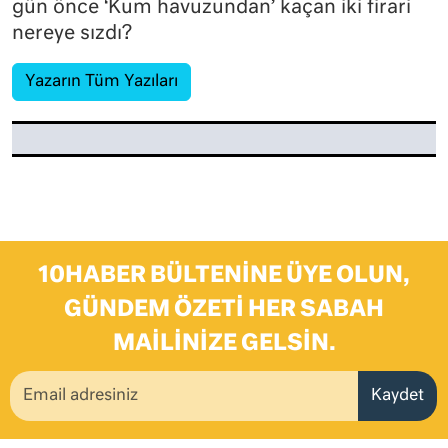
gün önce ‘Kum havuzundan’ kaçan iki firari
nereye sızdı?
Yazarın Tüm Yazıları
10HABER BÜLTENINE ÜYE OLUN,
GÜNDEM ÖZETI HER SABAH
MAILINIZE GELSIN.
Kaydet