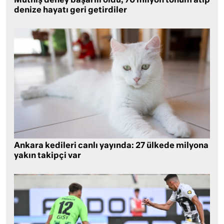
Müthiş deney başarılı oldu, 70 milyon tohum atıp
denize hayatı geri getirdiler
Ankara kedileri canlı yayında: 27 ülkede milyona
yakın takipçi var