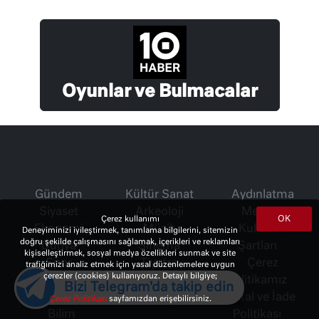
Oyunlar ve Bulmacalar
Gündem
Kültür Sanat
Aydınlatma
Siyaset
Arkeoloji
Metni
OK
Çerez kullanımı
Ekonomi
Müzik
Kullanım
Deneyiminizi iyileştirmek, tanımlama bilgilerini, sitemizin
doğru şekilde çalışmasını sağlamak, içerikleri ve reklamları
Dünya
Sinema
Şartları
kişiselleştirmek, sosyal medya özellikleri sunmak ve site
Spor
Tiyatro
Çerez
trafiğimizi analiz etmek için yasal düzenlemelere uygun
çerezler (cookies) kullanıyoruz. Detaylı bilgiye;
Sağlık
Sergi
Politikamız
Bizi Telegram'da takip edin
Popüler
İptal ve İade
Çerez Politikası
sayfamızdan erişebilirsiniz.
Bilim
Politikası