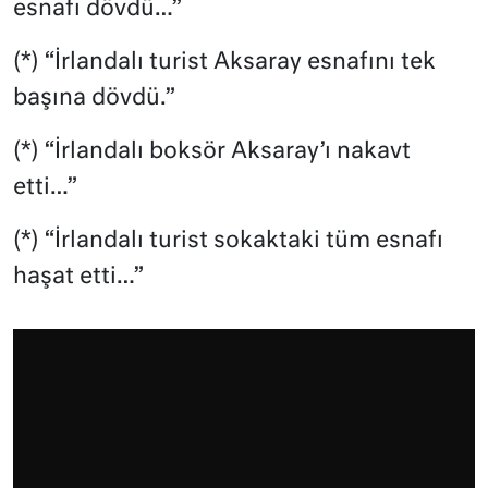
esnafı dövdü…”
(*) “İrlandalı turist Aksaray esnafını tek
başına dövdü.”
(*) “İrlandalı boksör Aksaray’ı nakavt
etti…”
(*) “İrlandalı turist sokaktaki tüm esnafı
haşat etti…”