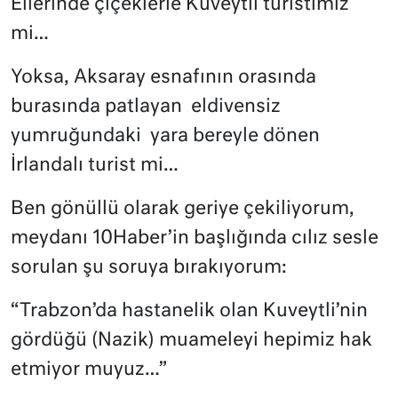
Ellerinde çiçeklerle Kuveytli turistimiz
mi…
Yoksa, Aksaray esnafının orasında
burasında patlayan
eldivensiz
yumruğundaki
yara bereyle dönen
İrlandalı turist mi…
Ben gönüllü olarak geriye çekiliyorum,
meydanı 10Haber’in başlığında cılız sesle
sorulan şu soruya bırakıyorum:
“Trabzon’da hastanelik olan Kuveytli’nin
gördüğü (Nazik) muameleyi hepimiz hak
etmiyor muyuz…”