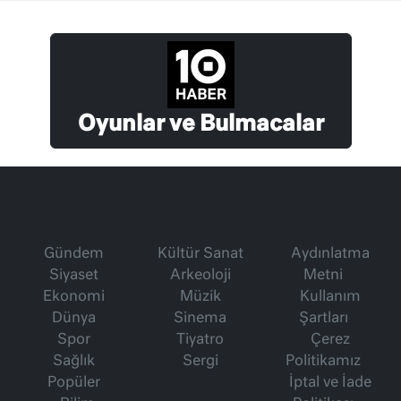
Oyunlar ve Bulmacalar
Gündem
Kültür Sanat
Aydınlatma
Siyaset
Arkeoloji
Metni
Ekonomi
Müzik
Kullanım
Dünya
Sinema
Şartları
Spor
Tiyatro
Çerez
Sağlık
Sergi
Politikamız
Popüler
İptal ve İade