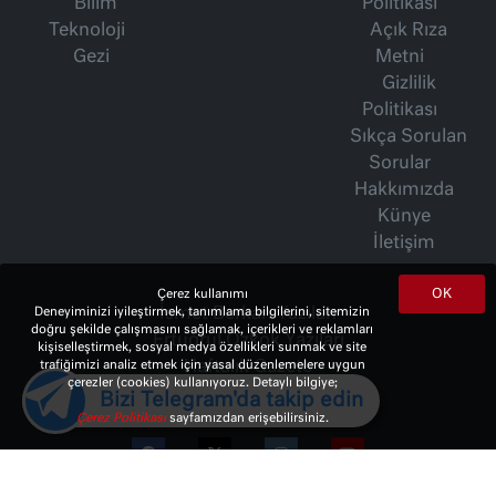
Bilim
Politikası
Teknoloji
Açık Rıza
Gezi
Metni
Gizlilik
Politikası
Sıkça Sorulan
Sorular
Hakkımızda
Künye
İletişim
OK
Çerez kullanımı
Deneyiminizi iyileştirmek, tanımlama bilgilerini, sitemizin
İsmet Berkan Yazıları
doğru şekilde çalışmasını sağlamak, içerikleri ve reklamları
Ertuğrul Özkök Yazıları
kişiselleştirmek, sosyal medya özellikleri sunmak ve site
trafiğimizi analiz etmek için yasal düzenlemelere uygun
Haftalık Gazete
çerezler (cookies) kullanıyoruz. Detaylı bilgiye;
Bizi Telegram'da takip edin
Çerez Politikası
sayfamızdan erişebilirsiniz.