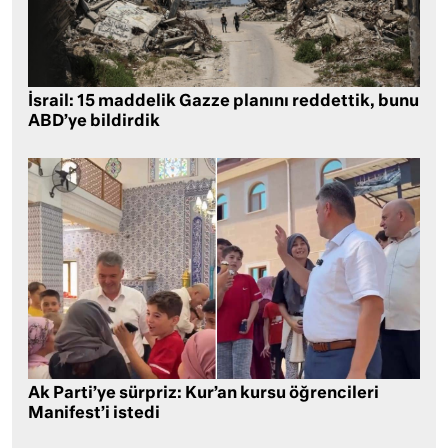
İsrail: 15 maddelik Gazze planını reddettik, bunu
ABD’ye bildirdik
Ak Parti’ye sürpriz: Kur’an kursu öğrencileri
Manifest’i istedi