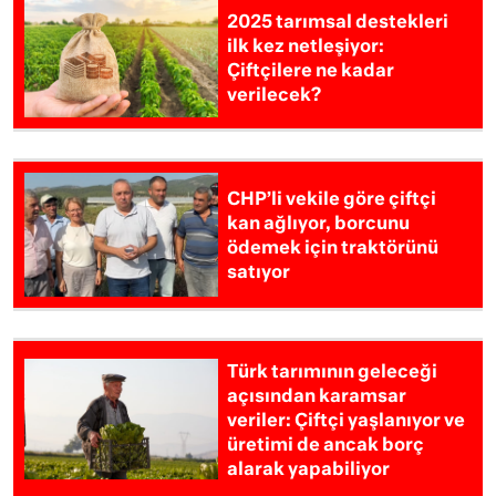
2025 tarımsal destekleri
ilk kez netleşiyor:
Çiftçilere ne kadar
verilecek?
CHP’li vekile göre çiftçi
kan ağlıyor, borcunu
ödemek için traktörünü
satıyor
Türk tarımının geleceği
açısından karamsar
veriler: Çiftçi yaşlanıyor ve
üretimi de ancak borç
alarak yapabiliyor