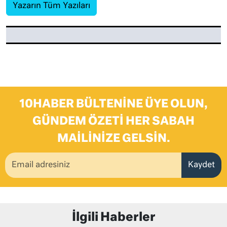
Yazarın Tüm Yazıları
10HABER BÜLTENINE ÜYE OLUN,
GÜNDEM ÖZETI HER SABAH
MAILINIZE GELSIN.
Kaydet
İlgili Haberler