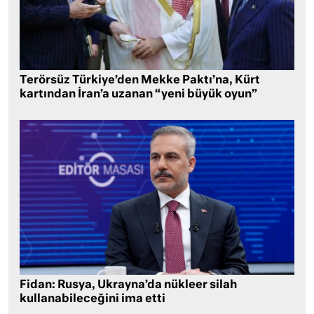
Terörsüz Türkiye’den Mekke Paktı’na, Kürt
kartından İran’a uzanan “yeni büyük oyun”
Fidan: Rusya, Ukrayna’da nükleer silah
kullanabileceğini ima etti