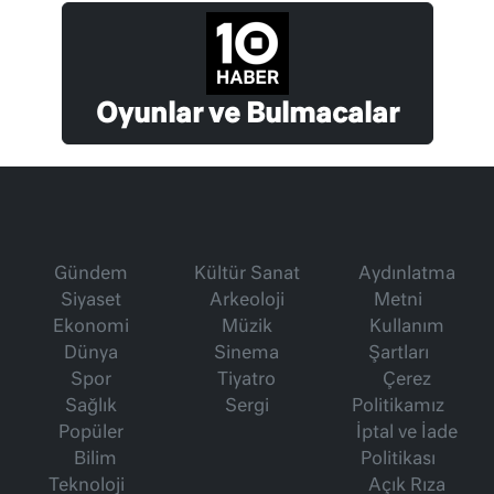
Oyunlar ve Bulmacalar
Gündem
Kültür Sanat
Aydınlatma
Siyaset
Arkeoloji
Metni
Ekonomi
Müzik
Kullanım
Dünya
Sinema
Şartları
Spor
Tiyatro
Çerez
Sağlık
Sergi
Politikamız
Popüler
İptal ve İade
Bilim
Politikası
Teknoloji
Açık Rıza