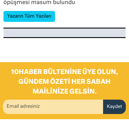
öpüşmesi masum bulundu
Yazarın Tüm Yazıları
10HABER BÜLTENINE ÜYE OLUN,
GÜNDEM ÖZETI HER SABAH
MAILINIZE GELSIN.
Kaydet