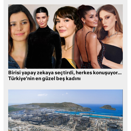
Birisi yapay zekaya seçtirdi, herkes konuşuyor…
Türkiye’nin en güzel beş kadını