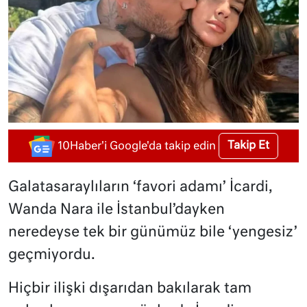
Takip Et
10Haber'i Google'da takip edin
Galatasaraylıların ‘favori adamı’ İcardi,
Wanda Nara ile İstanbul’dayken
neredeyse tek bir günümüz bile ‘yengesiz’
geçmiyordu.
Hiçbir ilişki dışarıdan bakılarak tam