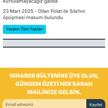
kurtulamayacağız galiba
23 Mart 2025 - Dilan Polat ile Sıla’nın
öpüşmesi masum bulundu
Yazarın Tüm Yazıları
10HABER BÜLTENINE ÜYE OLUN,
GÜNDEM ÖZETI HER SABAH
MAILINIZE GELSIN.
Kaydet