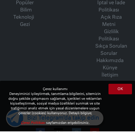
Popüler
İptal ve İade
Bilim
Politikası
Teknoloji
Açık Rıza
Gezi
Metni
Gizlilik
Politikası
Sıkça Sorulan
Sorular
Hakkımızda
Künye
İletişim
OK
Çerez kullanımı
İsmet Berkan Yazıları
Deneyiminizi iyileştirmek, tanımlama bilgilerini, sitemizin
doğru şekilde çalışmasını sağlamak, içerikleri ve reklamları
Ertuğrul Özkök Yazıları
kişiselleştirmek, sosyal medya özellikleri sunmak ve site
Haftalık Gazete
trafiğimizi analiz etmek için yasal düzenlemelere uygun
çerezler (cookies) kullanıyoruz. Detaylı bilgiye;
Bizi Telegram'da takip edin
Çerez Politikası
sayfamızdan erişebilirsiniz.