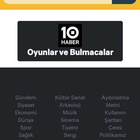
Oyunlar ve Bulmacalar
Gündem
Kültür Sanat
Aydınlatma
Siyaset
Arkeoloji
Metni
Ekonomi
Müzik
Kullanım
Dünya
Sinema
Şartları
Spor
Tiyatro
Çerez
Sağlık
Sergi
Politikamız