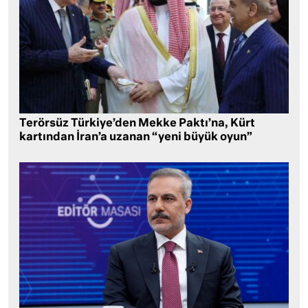
Terörsüz Türkiye’den Mekke Paktı’na, Kürt
kartından İran’a uzanan “yeni büyük oyun”