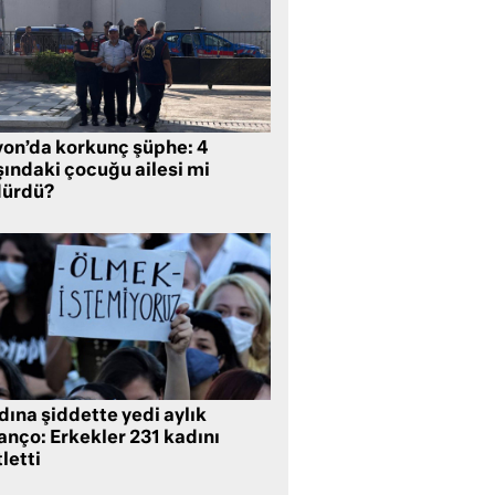
yon’da korkunç şüphe: 4
şındaki çocuğu ailesi mi
dürdü?
ına şiddette yedi aylık
anço: Erkekler 231 kadını
letti