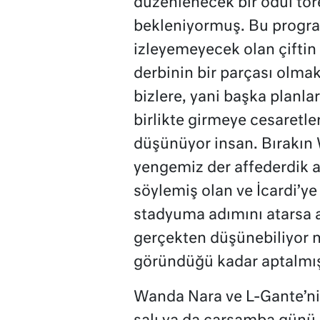
düzenlenecek bir ödül tör
bekleniyormuş. Bu progr
izleyemeyecek olan çiftin 
derbinin bir parçası olm
bizlere, yani başka planl
birlikte girmeye cesaretle
düşünüyor insan. Bırakın 
yengemiz der affederdik a
söylemiş olan ve İcardi’ye
stadyuma adımını atarsa a
gerçekten düşünebiliyor 
göründüğü kadar aptalmış
Wanda Nara ve L-Gante’nin 