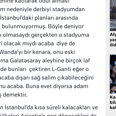
enine katılarak ödül alması
am nedeniyle derbiyi stadyumdan
İstanbul’daki planları arasında
ak bulunmuyormuş. Böyle deniyor
arı olmasaydı gerçekten o stadyuma
Af
ya
ri olacak mıydı acaba
diye de
öl
Wanda’yı bir kenara, onu eski
ma Galatasaray aleyhine birçok laf
 de bunları
çektiren L-Ganti eğer o
caba dışarı sağ salim çıkabileceğini
mu acaba. Buna evet diyorsa adam
 demektir.
Kad
bil
İstanbul’da kısa süreli kalacakları ve
kat