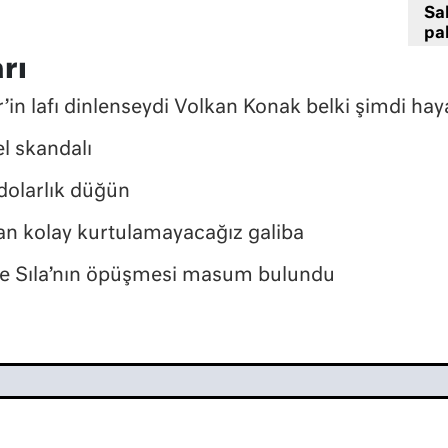
Sa
pa
rı
in lafı dinlenseydi Volkan Konak belki şimdi haya
l skandalı
dolarlık düğün
n kolay kurtulamayacağız galiba
ile Sıla’nın öpüşmesi masum bulundu