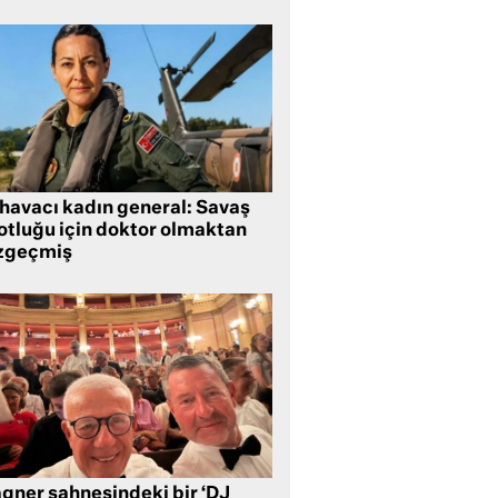
 havacı kadın general: Savaş
lotluğu için doktor olmaktan
zgeçmiş
gner sahnesindeki bir ‘DJ