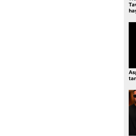
Ta
hay
As
tan