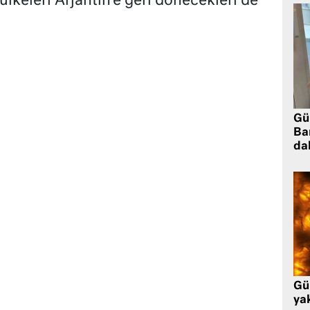
lkeleri Arjantin’e geri dönecekleri de
Gü
Ba
da
Gü
ya