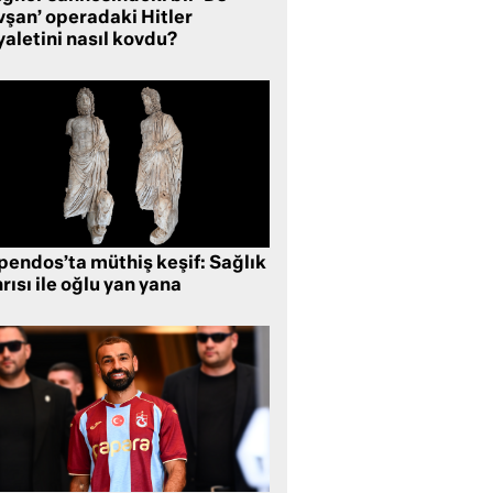
vşan’ operadaki Hitler
aletini nasıl kovdu?
pendos’ta müthiş keşif: Sağlık
rısı ile oğlu yan yana