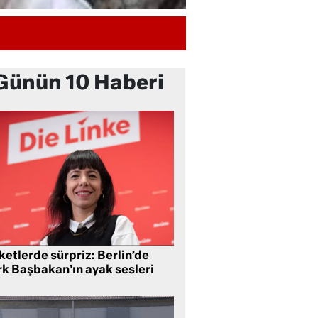
Günün 10 Haberi
etlerde sürpriz: Berlin’de
rk Başbakan’ın ayak sesleri