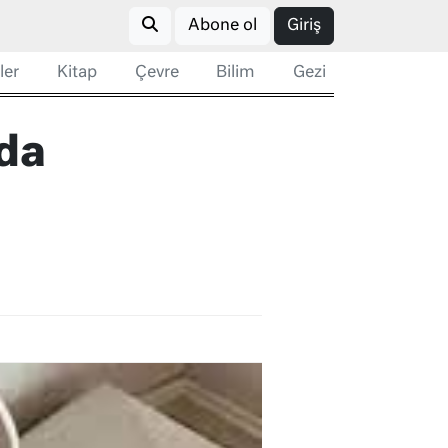
Abone ol
Giriş
ler
Kitap
Çevre
Bilim
Gezi
da