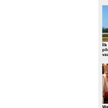
İlk
pi
va
Wa