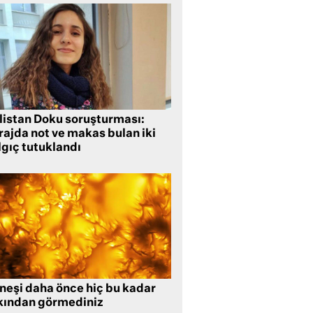
listan Doku soruşturması:
rajda not ve makas bulan iki
lgıç tutuklandı
neşi daha önce hiç bu kadar
kından görmediniz