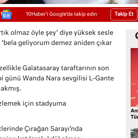
Takip Et
10Haber'i Google'da takip edin
tık olmaz öyle şey’ diye yüksek sesle
 ‘bela geliyorum demez aniden çıkar
llikle Galatasaray taraftarının son
rbi günü Wanda Nara sevgilisi L-Gante
acakmış.
izlemek için stadyuma
Ank
Tü
lerinde Çırağan Sarayı’nda