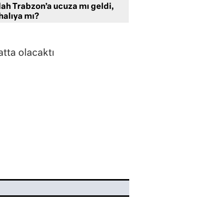
lah Trabzon’a ucuza mı geldi,
halıya mı?
tta olacaktı