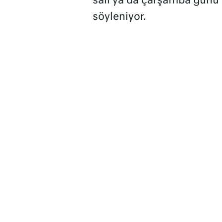
salı ya da çarşamba günü ü
söyleniyor.