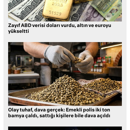
Zayıf ABD verisi doları vurdu, altın ve euroyu
yükseltti
Olay tuhaf, dava gerçek: Emekli polis iki ton
bamya çaldı, sattığı kişilere bile dava açıldı