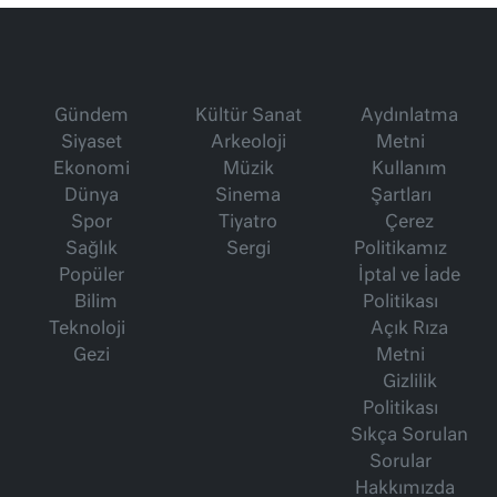
Gündem
Kültür Sanat
Aydınlatma
Siyaset
Arkeoloji
Metni
Ekonomi
Müzik
Kullanım
Dünya
Sinema
Şartları
Spor
Tiyatro
Çerez
Sağlık
Sergi
Politikamız
Popüler
İptal ve İade
Bilim
Politikası
Teknoloji
Açık Rıza
Gezi
Metni
Gizlilik
Politikası
Sıkça Sorulan
Sorular
Hakkımızda