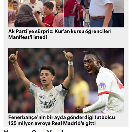
Ak Parti’ye sürpriz: Kur’an kursu öğrencileri
Manifest’i istedi
Fenerbahçe’nin bir ayda gönderdiği futbolcu
125 milyon avroya Real Madrid’e gitti