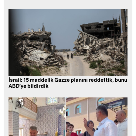
İsrail: 15 maddelik Gazze planını reddettik, bunu
ABD’ye bildirdik