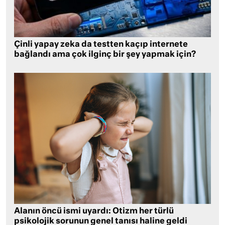
Çinli yapay zeka da testten kaçıp internete
bağlandı ama çok ilginç bir şey yapmak için?
Alanın öncü ismi uyardı: Otizm her türlü
psikolojik sorunun genel tanısı haline geldi