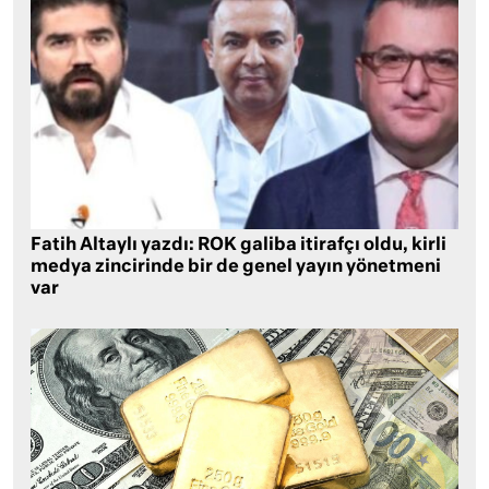
Fatih Altaylı yazdı: ROK galiba itirafçı oldu, kirli
medya zincirinde bir de genel yayın yönetmeni
var