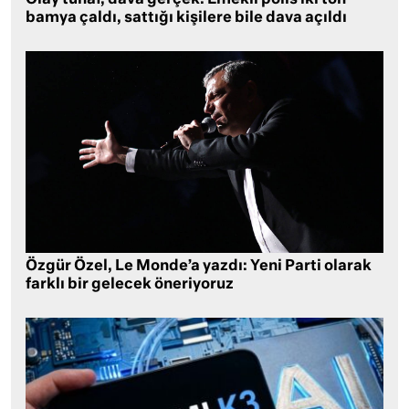
Olay tuhaf, dava gerçek: Emekli polis iki ton
bamya çaldı, sattığı kişilere bile dava açıldı
Özgür Özel, Le Monde’a yazdı: Yeni Parti olarak
farklı bir gelecek öneriyoruz