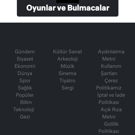
Oyunlar ve Bulmacalar
Gündem
Kültür Sanat
Aydınlatma
Siyaset
Arkeoloji
Metni
Ekonomi
Müzik
Kullanım
Dünya
Sinema
Şartları
Spor
Tiyatro
Çerez
Sağlık
Sergi
Politikamız
Popüler
İptal ve İade
Bilim
Politikası
Teknoloji
Açık Rıza
Gezi
Metni
Gizlilik
Politikası