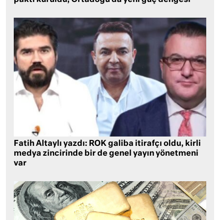
paktı kuruldu, Ortadoğu’da yeni güç dengesi
Fatih Altaylı yazdı: ROK galiba itirafçı oldu, kirli
medya zincirinde bir de genel yayın yönetmeni
var