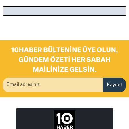
10HABER BÜLTENINE ÜYE OLUN,
GÜNDEM ÖZETI HER SABAH
MAILINIZE GELSIN.
Kaydet