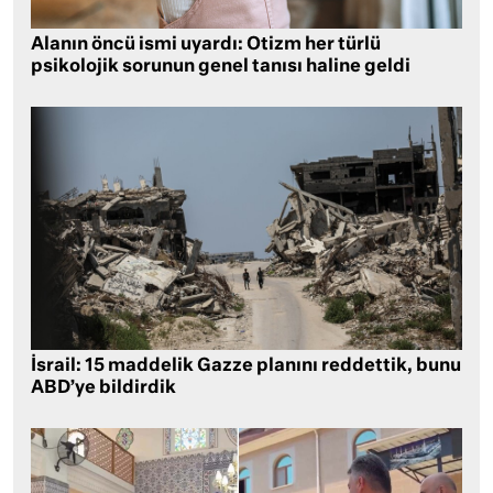
Alanın öncü ismi uyardı: Otizm her türlü
psikolojik sorunun genel tanısı haline geldi
İsrail: 15 maddelik Gazze planını reddettik, bunu
ABD’ye bildirdik