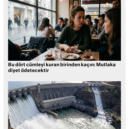
Bu dört cümleyi kuran birinden kaçın: Mutlaka
diyet ödetecektir