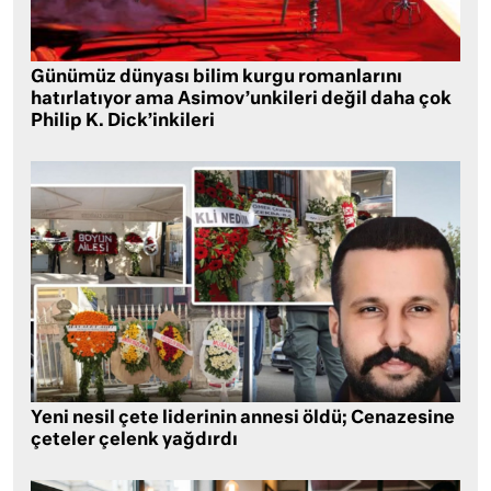
Günümüz dünyası bilim kurgu romanlarını
hatırlatıyor ama Asimov’unkileri değil daha çok
Philip K. Dick’inkileri
Yeni nesil çete liderinin annesi öldü; Cenazesine
çeteler çelenk yağdırdı