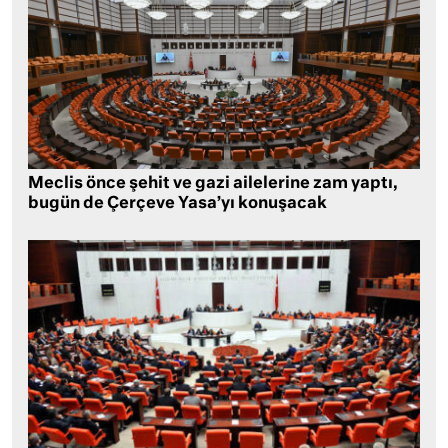
Meclis önce şehit ve gazi ailelerine zam yaptı,
bugün de Çerçeve Yasa’yı konuşacak