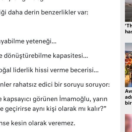
ği daha derin benzerlikler var:
‘Th
has
kuyabilme yeteneği…
ye dönüştürebilme kapasitesi…
oğal liderlik hissi verme becerisi…
ler rahatsız edici bir soruyu soruyor:
Avr
adr
 kapsayıcı görünen İmamoğlu, yarın
bir
geçirirse aynı kişi olarak mı kalır?”
se kesin olarak veremez.