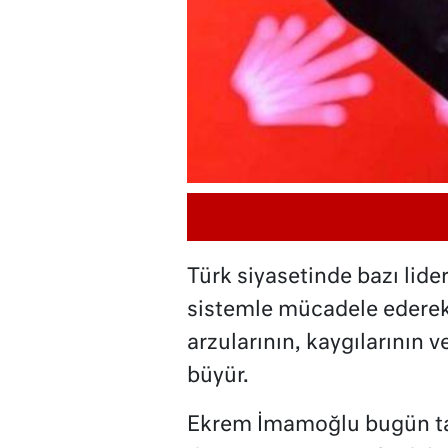
Türk siyasetinde bazı lide
sistemle mücadele ederek
arzularının, kaygılarının v
büyür.
Ekrem İmamoğlu bugün ta