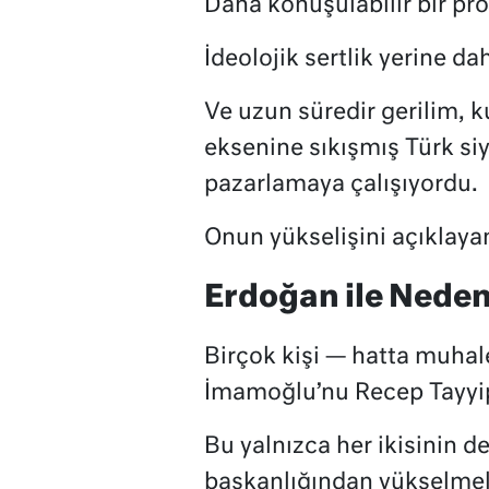
Daha konuşulabilir bir prof
İdeolojik sertlik yerine da
Ve uzun süredir gerilim, 
eksenine sıkışmış Türk siya
pazarlamaya çalışıyordu.
Onun yükselişini açıklaya
Erdoğan ile Neden 
Birçok kişi — hatta muhale
İmamoğlu’nu Recep Tayyip 
Bu yalnızca her ikisinin d
başkanlığından yükselmeler