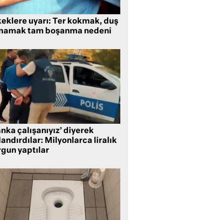
keklere uyarı: Ter kokmak, duş
mamak tam boşanma nedeni
nka çalışanıyız’ diyerek
andırdılar: Milyonlarca liralık
rgun yaptılar