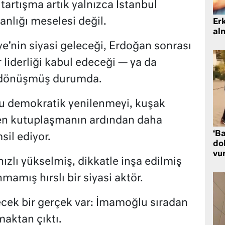
tartışma artık yalnızca İstanbul
nlığı meselesi değil.
Er
al
e’nin siyasi geleceği, Erdoğan sonrası
 liderliği kabul edeceği — ya da
 dönüşmüş durumda.
lu demokratik yenilenmeyi, kuşak
üren kutuplaşmanın ardından daha
‘Ba
sil ediyor.
dol
vu
 hızlı yükselmiş, dikkatle inşa edilmiş
mamış hırslı bir siyasi aktör.
cek bir gerçek var: İmamoğlu sıradan
maktan çıktı.