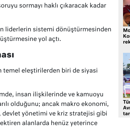
 soruyu sormayı haklı çıkaracak kadar
n liderlerin sistemi dönüştürmesinden
Mo
Ko
nüştürmesine yol açtı.
rek
ması
temel eleştirilerden biri de siyasi
imde, insan ilişkilerinde ve kamuoyu
Tü
rılı olduğunu; ancak makro ekonomi,
Av
 devlet yönetimi ve kriz stratejisi gibi
tar
rektiren alanlarda henüz yeterince