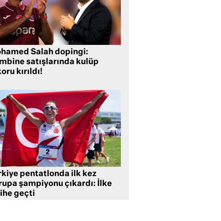
hamed Salah dopingi:
mbine satışlarında kulüp
oru kırıldı!
rkiye pentatlonda ilk kez
rupa şampiyonu çıkardı: İlke
ihe geçti