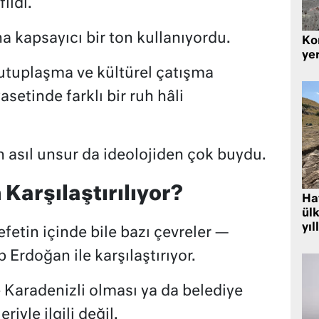
ildi.
ha kapsayıcı bir ton kullanıyordu.
Kor
yer
kutuplaşma ve kültürel çatışma
setinde farklı bir ruh hâli
n asıl unsur da ideolojiden çok buydu.
Karşılaştırılıyor?
Hat
ülk
yıl
fetin içinde bile bazı çevreler —
Erdoğan ile karşılaştırıyor.
e Karadenizli olması ya da belediye
iyle ilgili değil.