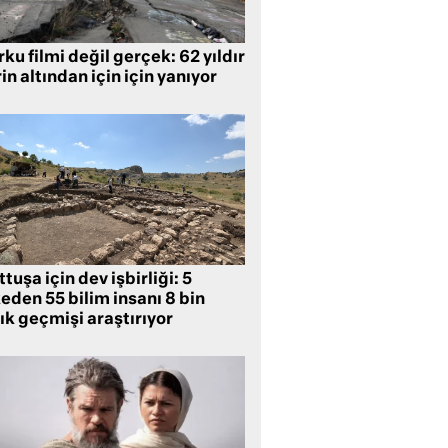
ku filmi değil gerçek: 62 yıldır
in altından için için yanıyor
tuşa için dev işbirliği: 5
eden 55 bilim insanı 8 bin
lık geçmişi araştırıyor