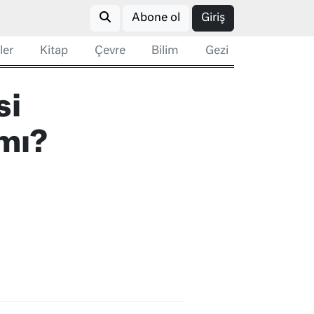
Abone ol
Giriş
ler
Kitap
Çevre
Bilim
Gezi
si
 mı?