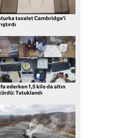
aturka tuvalet Cambridge’i
ıştırdı
ifa ederken 1,5 kilo da altın
türdü: Tutuklandı