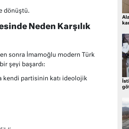
ne dönüştü.
Al
kar
esinde Neden Karşılık
nden sonra İmamoğlu modern Türk
bir şeyi başardı:
kendi partisinin katı ideolojik
İst
gö