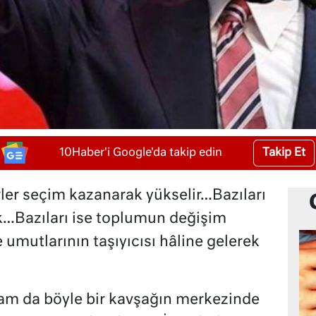
Takip Et
10Haber'i Google'da takip edin
rler seçim kazanarak yükselir…Bazıları
…Bazıları ise toplumun değişim
e umutlarının taşıyıcısı hâline gelerek
m da böyle bir kavşağın merkezinde