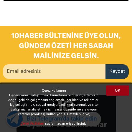
10HABER BÜLTENINE ÜYE OLUN,
GÜNDEM ÖZETI HER SABAH
MAILINIZE GELSIN.
Kaydet
OK
Çerez kullanımı
Deneyiminizi iyileştirmek, tanımlama bilgilerini, sitemizin
doğru şekilde çalışmasını sağlamak, içerikleri ve reklamları
kişiselleştirmek, sosyal medya özellikleri sunmak ve site
trafiğimizi analiz etmek için yasal düzenlemelere uygun
çerezler (cookies) kullanıyoruz. Detaylı bilgiye;
Bizi Telegram'da takip edin
Oyunlar ve Bulmacalar
Çerez Politikası
sayfamızdan erişebilirsiniz.