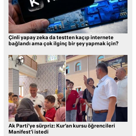
Çinli yapay zeka da testten kaçıp internete
bağlandı ama çok ilginç bir şey yapmak için?
Ak Parti’ye sürpriz: Kur’an kursu öğrencileri
Manifest’i istedi