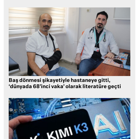
Baş dönmesi şikayetiyle hastaneye gitti,
‘dünyada 68’inci vaka’ olarak literatüre geçti