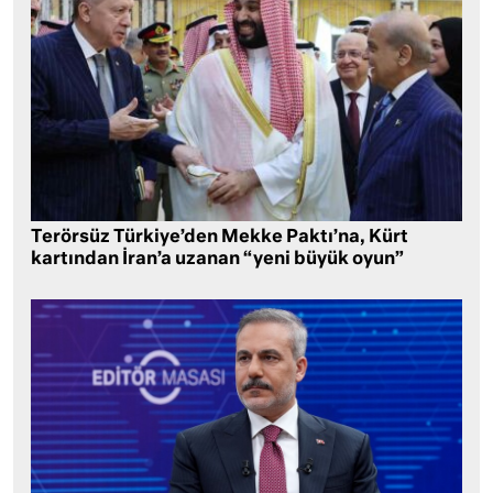
Terörsüz Türkiye’den Mekke Paktı’na, Kürt
kartından İran’a uzanan “yeni büyük oyun”