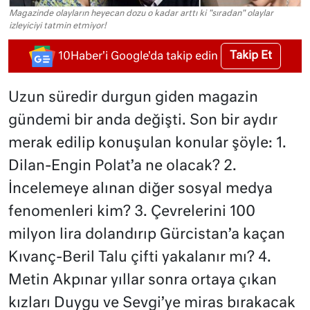
Magazinde olayların heyecan dozu o kadar arttı ki "sıradan" olaylar
izleyiciyi tatmin etmiyor!
Takip Et
10Haber'i Google'da takip edin
Uzun süredir durgun giden magazin
gündemi bir anda değişti. Son bir aydır
merak edilip konuşulan konular şöyle: 1.
Dilan-Engin Polat’a ne olacak? 2.
İncelemeye alınan diğer sosyal medya
fenomenleri kim? 3. Çevrelerini 100
milyon lira dolandırıp Gürcistan’a kaçan
Kıvanç-Beril Talu çifti yakalanır mı? 4.
Metin Akpınar yıllar sonra ortaya çıkan
kızları Duygu ve Sevgi’ye miras bırakacak