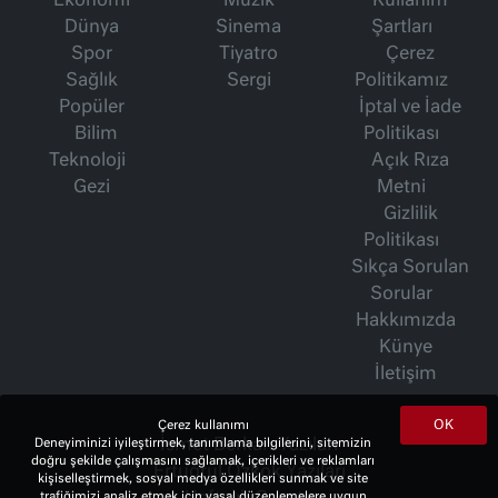
Ekonomi
Müzik
Kullanım
Dünya
Sinema
Şartları
Spor
Tiyatro
Çerez
Sağlık
Sergi
Politikamız
Popüler
İptal ve İade
Bilim
Politikası
Teknoloji
Açık Rıza
Gezi
Metni
Gizlilik
Politikası
Sıkça Sorulan
Sorular
Hakkımızda
Künye
İletişim
OK
Çerez kullanımı
Deneyiminizi iyileştirmek, tanımlama bilgilerini, sitemizin
İsmet Berkan Yazıları
doğru şekilde çalışmasını sağlamak, içerikleri ve reklamları
Ertuğrul Özkök Yazıları
kişiselleştirmek, sosyal medya özellikleri sunmak ve site
trafiğimizi analiz etmek için yasal düzenlemelere uygun