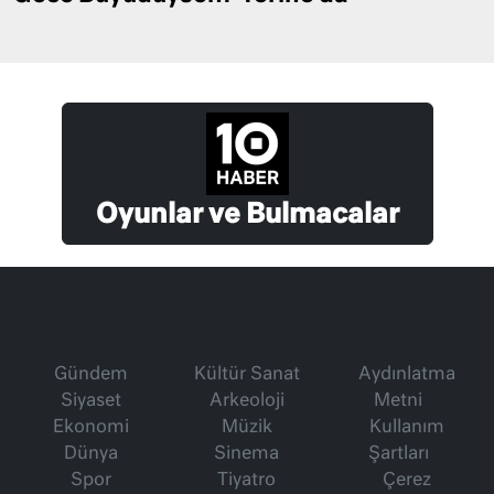
Oyunlar ve Bulmacalar
Gündem
Kültür Sanat
Aydınlatma
Siyaset
Arkeoloji
Metni
Ekonomi
Müzik
Kullanım
Dünya
Sinema
Şartları
Spor
Tiyatro
Çerez