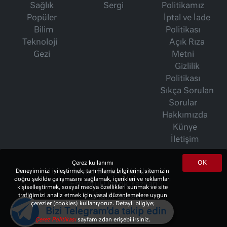
Sağlık
Sergi
Politikamız
Popüler
İptal ve İade
Bilim
Politikası
Teknoloji
Açık Rıza
Gezi
Metni
Gizlilik
Politikası
Sıkça Sorulan
Sorular
Hakkımızda
Künye
İletişim
OK
Çerez kullanımı
Deneyiminizi iyileştirmek, tanımlama bilgilerini, sitemizin
İsmet Berkan Yazıları
doğru şekilde çalışmasını sağlamak, içerikleri ve reklamları
Ertuğrul Özkök Yazıları
kişiselleştirmek, sosyal medya özellikleri sunmak ve site
trafiğimizi analiz etmek için yasal düzenlemelere uygun
Haftalık Gazete
çerezler (cookies) kullanıyoruz. Detaylı bilgiye;
Bizi Telegram'da takip edin
Çerez Politikası
sayfamızdan erişebilirsiniz.