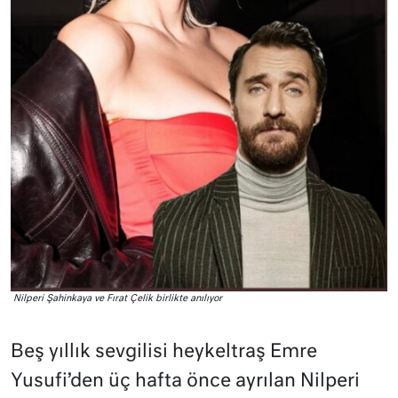
Nilperi Şahinkaya ve Fırat Çelik birlikte anılıyor
Beş yıllık sevgilisi heykeltraş Emre
Yusufi’den üç hafta önce ayrılan Nilperi