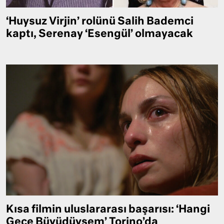
‘Huysuz Virjin’ rolünü Salih Bademci
kaptı, Serenay ‘Esengül’ olmayacak
Kısa filmin uluslararası başarısı: ‘Hangi
Gece Büyüdüysem’ Torino’da