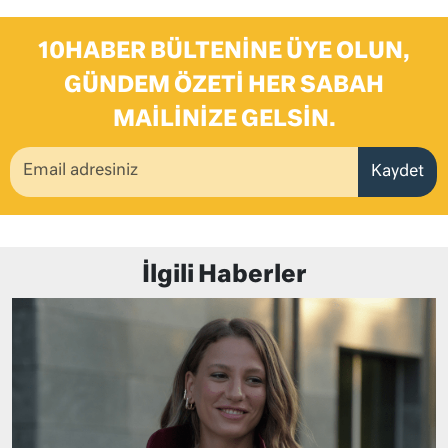
10HABER BÜLTENINE ÜYE OLUN,
GÜNDEM ÖZETI HER SABAH
MAILINIZE GELSIN.
Kaydet
İlgili Haberler