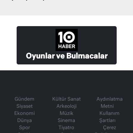
Oyunlar ve Bulmacalar
Gündem
Kültür Sanat
Aydınlatma
Siyaset
Arkeoloji
Metni
Ekonomi
Müzik
Kullanım
Dünya
Sinema
Şartları
Spor
Tiyatro
Çerez