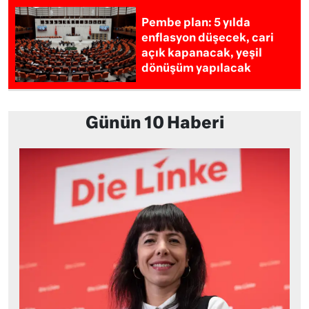
Pembe plan: 5 yılda
enflasyon düşecek, cari
açık kapanacak, yeşil
dönüşüm yapılacak
Günün 10 Haberi