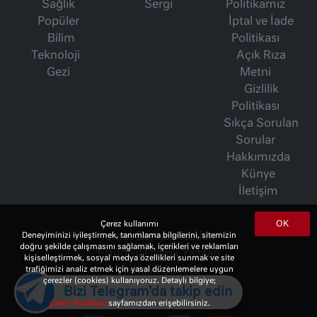
Sağlık
Sergi
Politikamız
Popüler
İptal ve İade
Bilim
Politikası
Teknoloji
Açık Rıza
Gezi
Metni
Gizlilik
Politikası
Sıkça Sorulan
Sorular
Hakkımızda
Künye
İletişim
OK
Çerez kullanımı
İsmet Berkan Yazıları
Deneyiminizi iyileştirmek, tanımlama bilgilerini, sitemizin
doğru şekilde çalışmasını sağlamak, içerikleri ve reklamları
Ertuğrul Özkök Yazıları
kişiselleştirmek, sosyal medya özellikleri sunmak ve site
Haftalık Gazete
trafiğimizi analiz etmek için yasal düzenlemelere uygun
çerezler (cookies) kullanıyoruz. Detaylı bilgiye;
Bizi Telegram'da takip edin
Çerez Politikası
sayfamızdan erişebilirsiniz.