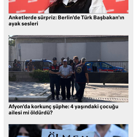
Anketlerde sürpriz: Berlin’de Türk Başbakan’ın
ayak sesleri
Afyon’da korkunç şüphe: 4 yaşındaki çocuğu
ailesi mi öldürdü?