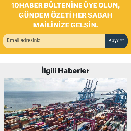
10HABER BÜLTENINE ÜYE OLUN,
GÜNDEM ÖZETI HER SABAH
MAILINIZE GELSIN.
Kaydet
İlgili Haberler