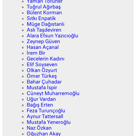
Yaman Törüner
Tuğrul Ağırbaş
Bülent Korman
Sıtkı Enpatik
Müge Dağıstanlı
Aslı Taşdeviren
Alara Efsun Yazıcıoğlu
Zeynep Güven
Hasan Açanal
İrem Bir
Gecelerin Kadını
Elif Soyseven
Olkan Özyurt
Ömer Türkeş
Bahar Çuhadar
Mustafa İspir
Cüneyt Muharremoğlu
Uğur Vardan
Bağış Erten
Feza Turunçoğlu
Aynur Tattersall
Mustafa Yeneroğlu
Naz Özkan
Oğuzhan Akay