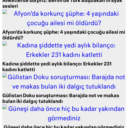
Anketlerde sürpriz: Berlin’de Türk Başbakan’ın ayak
sesleri
Afyon’da korkunç şüphe: 4 yaşındaki çocuğu ailesi mi
öldürdü?
Kadına şiddette yedi aylık bilanço: Erkekler 231
kadını katletti
Gülistan Doku soruşturması: Barajda not ve makas
bulan iki dalgıç tutuklandı
Güneşi daha önce hiç bu kadar yakından görmediniz