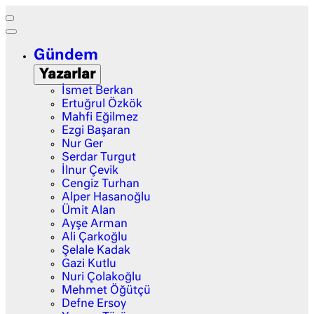
Gündem
Yazarlar
İsmet Berkan
Ertuğrul Özkök
Mahfi Eğilmez
Ezgi Başaran
Nur Ger
Serdar Turgut
İlnur Çevik
Cengiz Turhan
Alper Hasanoğlu
Ümit Alan
Ayşe Arman
Ali Çarkoğlu
Şelale Kadak
Gazi Kutlu
Nuri Çolakoğlu
Mehmet Öğütçü
Defne Ersoy