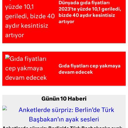
Dünyada gıda fiyatları
2023’te yüzde 10,1 geriledi,
bizde 40 aydır kesintisiz
artıyor
Gıda fiyatları cep yakmaya
devam edecek
Günün 10 Haberi