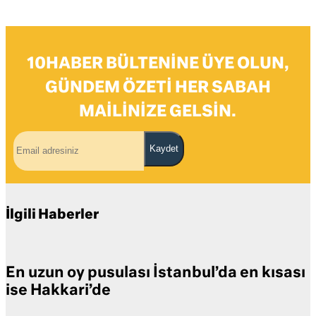
10HABER BÜLTENINE ÜYE OLUN,
GÜNDEM ÖZETI HER SABAH
MAILINIZE GELSIN.
Kaydet
İlgili Haberler
En uzun oy pusulası İstanbul’da en kısası
ise Hakkari’de