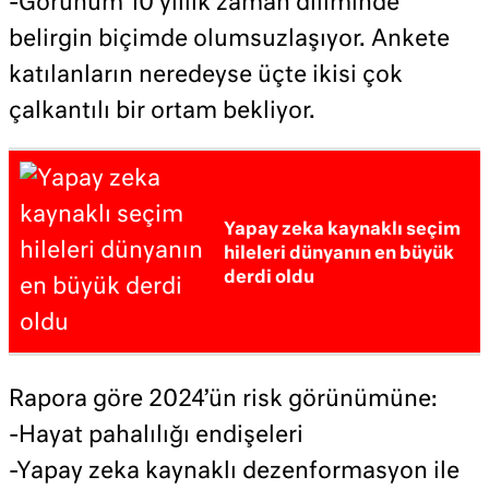
-Görünüm 10 yıllık zaman diliminde
belirgin biçimde olumsuzlaşıyor. Ankete
katılanların neredeyse üçte ikisi çok
çalkantılı bir ortam bekliyor.
Yapay zeka kaynaklı seçim
hileleri dünyanın en büyük
derdi oldu
Rapora göre 2024’ün risk görünümüne:
-Hayat pahalılığı endişeleri
-Yapay zeka kaynaklı dezenformasyon ile