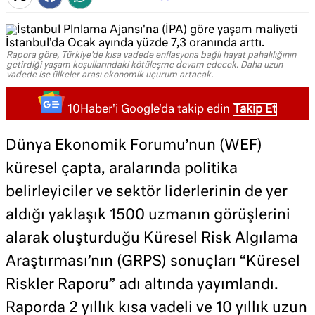
Rapora göre, Türkiye'de kısa vadede enflasyona bağlı hayat pahalılığının
getirdiği yaşam koşullarındaki kötüleşme devam edecek. Daha uzun
vadede ise ülkeler arası ekonomik uçurum artacak.
10Haber'i Google'da takip edin
Takip Et
Dünya Ekonomik Forumu’nun (WEF)
küresel çapta, aralarında politika
belirleyiciler ve sektör liderlerinin de yer
aldığı yaklaşık 1500 uzmanın görüşlerini
alarak oluşturduğu Küresel Risk Algılama
Araştırması’nın (GRPS) sonuçları “Küresel
Riskler Raporu” adı altında yayımlandı.
Raporda 2 yıllık kısa vadeli ve 10 yıllık uzun