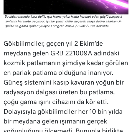
Bu illüstrasyonda kara delik, ışık hızına yakın hızda hareket eden güçlü parçacık
ışınlarını harekete geçiriyor. Işınlar yıldızı delip geçerek uzaya doğru akarken X-
ışınları ve gama ışınları yayıyor. Fotoğraf: NASA / Swift / Cruz deWilde.
Gökbilimciler, geçen yıl 2 Ekim’de
meydana gelen GRB 221009A adındaki
kozmik patlamanın şimdiye kadar görülen
en parlak patlama olduğuna inanıyor.
Güneş sistemini kasıp kavuran yoğun bir
radyasyon dalgası üreten bu patlama,
çoğu gama ışını cihazını da kör etti.
Dolayısıyla gökbilimciler her 10 bin yılda
bir meydana gelen ışımanın gerçek
yoğunluğunu ölçemedi. Bununla birlikte