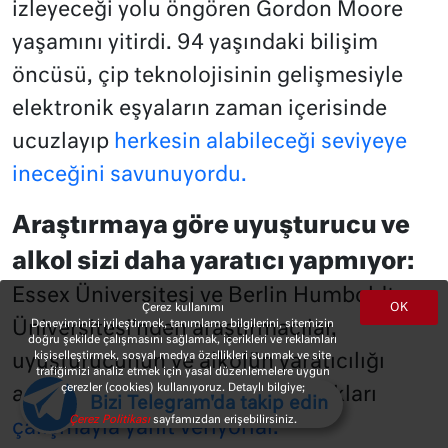
izleyeceği yolu öngören Gordon Moore
yaşamını yitirdi. 94 yaşındaki bilişim
öncüsü, çip teknolojisinin gelişmesiyle
elektronik eşyaların zaman içerisinde
ucuzlayıp
herkesin alabileceği seviyeye
ineceğini savunuyordu.
Araştırmaya göre uyuşturucu ve
alkol sizi daha yaratıcı yapmıyor:
Essex Üniversitesi ve Berlin Humboldt
OK
Çerez kullanımı
Deneyiminizi iyileştirmek, tanımlama bilgilerini, sitemizin
Üniversitesi’nden araştırmacılar,
doğru şekilde çalışmasını sağlamak, içerikleri ve reklamları
kişiselleştirmek, sosyal medya özellikleri sunmak ve site
uyuşturucunun ve alkolün yaratıcılığı
trafiğimizi analiz etmek için yasal düzenlemelere uygun
çerezler (cookies) kullanıyoruz. Detaylı bilgiye;
artırdığı şeklindeki iddiaya yaptıkları
Bizi Telegram'da takip edin
Çerez Politikası
sayfamızdan erişebilirsiniz.
çalışmayla yanıt veriyorlar.