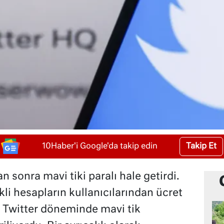
Takip Et
10Haber'i Google'da takip edin
n sonra mavi tiki paralı hale getirdi.
kli hesapların kullanıcılarından ücret
i Twitter döneminde mavi tik