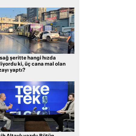
sağ şeritte hangi hızda
iyordu ki, üç cana mal olan
zayı yaptı?