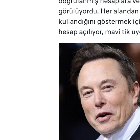
doğrulanmış hesaplara veri
görülüyordu. Her alandan 
kullandığını göstermek iç
hesap açılıyor, mavi tik u