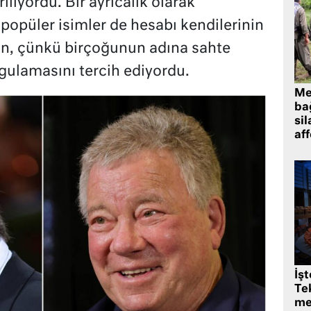
liyordu. Bir ayrıcalık olarak
popüler isimler de hesabı kendilerinin
in, çünkü birçoğunun adına sahte
ygulamasını tercih ediyordu.
Me
bağ
sil
af
İş
Tek
me