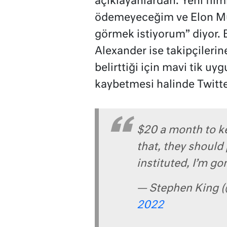
açıklayanlardan. Yeni fil
ödemeyeceğim ve Elon Musk
görmek istiyorum” diyor.
Alexander ise takipçileri
belirttiği için mavi tik uy
kaybetmesi halinde Twitte
$20 a month to k
that, they should 
instituted, I’m go
— Stephen King 
2022