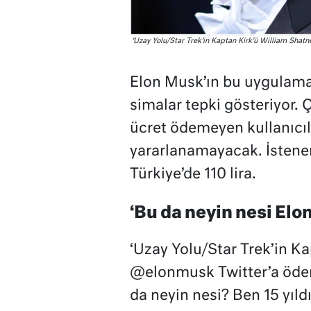
‘Uzay Yolu/Star Trek’in Kaptan Kirk’ü William Shatne
Elon Musk’ın bu uygulam
simalar tepki gösteriyor.
ücret ödemeyen kullanıcıl
yararlanamayacak. İstenen 
Türkiye’de 110 lira.
‘Bu da neyin nesi Elo
‘Uzay Yolu/Star Trek’in K
@elonmusk Twitter’a ödem
da neyin nesi? Ben 15 yıld