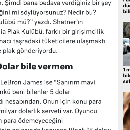
Fat
 Şimdi bana bedava verdiğiniz bir şey
dü
bil
ğini mi söylüyorsunuz? Nedir bu?
ulübü mü?” yazdı. Shatner’ın
Plak Kulübü, farklı bir girişimcilik
macı taşradaki tüketicilere ulaşmaktı
e plak gönderiyordu.
Dolar bile vermem
1 
bil
se
 LeBron James ise “Sanırım mavi
nkü beni bilenler 5 dolar
dı hesabından. Onun için konu para
milyar dolarlık serveti var. Oyuncu
in para ödemeyeceğini