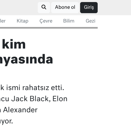
Abone ol
Giriş
ler
Kitap
Çevre
Bilim
Gezi
 kim
ünyasında
 ismi rahatsız etti.
cu Jack Black, Elon
n Alexander
yor.