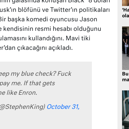
minin galasında konuşan Black “8 doları
’ın blöfünü ve Twitter’ın politikaları
‘H
ola
 Bir başka komedi oyuncusu Jason
ne kendisinin resmi hesabı olduğunu
gulamasını kullandığını. Mavi tiki
r’dan çıkacağını açıkladı.
eep my blue check? Fuck
Bu 
ma
pay me. If that gets
ne like Enron.
(@StephenKing)
October 31,