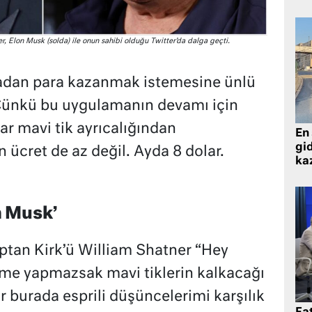
r, Elon Musk (solda) ile onun sahibi olduğu Twitter’da dalga geçti.
adan para kazanmak istemesine ünlü
 Çünkü bu uygulamanın devamı için
ar mavi tik ayrıcalığından
En 
gid
ücret de az değil. Ayda 8 dolar.
ka
n Musk’
aptan Kirk’ü William Shatner “Hey
e yapmazsak mavi tiklerin kalkacağı
ır burada esprili düşüncelerimi karşılık