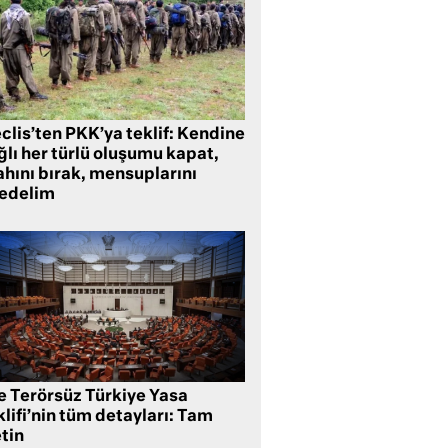
clis’ten PKK’ya teklif: Kendine
lı her türlü oluşumu kapat,
ahını bırak, mensuplarını
fedelim
te Terörsüz Türkiye Yasa
lifi’nin tüm detayları: Tam
tin