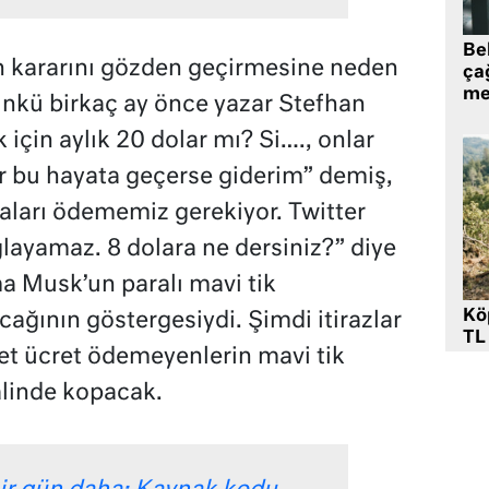
Be
n kararını gözden geçirmesine neden
ça
me
nkü birkaç ay önce yazar Stefhan
için aylık 20 dolar mı? Si…., onlar
 bu hayata geçerse giderim” demiş,
raları ödememiz gerekiyor. Twitter
layamaz. 8 dolara ne dersiniz?” diye
ma Musk’un paralı mavi tik
Kö
ağının göstergesiydi. Şimdi itirazlar
TL
et ücret ödemeyenlerin mavi tik
alinde kopacak.