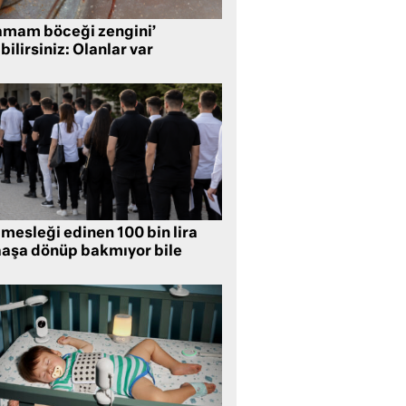
amam böceği zengini’
bilirsiniz: Olanlar var
mesleği edinen 100 bin lira
aşa dönüp bakmıyor bile