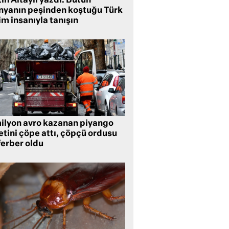
ih Altaylı yazdı: Bütün
nyanın peşinden koştuğu Türk
im insanıyla tanışın
milyon avro kazanan piyango
etini çöpe attı, çöpçü ordusu
ferber oldu