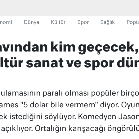
nomi
Dünya
Kültür
Spor
Sağlık
Popü
navından kim geçecek,
ltür sanat ve spor d
ulamasının paralı olması popüler birçok
mes "5 dolar bile vermem" diyor. Oyun
k istediğini söylüyor. Komedyen Jaso
açıklıyor. Ortalığın karışacağı öngörülü