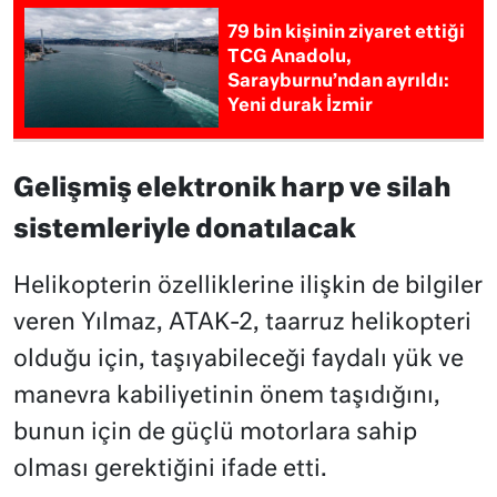
79 bin kişinin ziyaret ettiği
TCG Anadolu,
Sarayburnu’ndan ayrıldı:
Yeni durak İzmir
Gelişmiş elektronik harp ve silah
sistemleriyle donatılacak
Helikopterin özelliklerine ilişkin de bilgiler
veren Yılmaz, ATAK-2, taarruz helikopteri
olduğu için, taşıyabileceği faydalı yük ve
manevra kabiliyetinin önem taşıdığını,
bunun için de güçlü motorlara sahip
olması gerektiğini ifade etti.