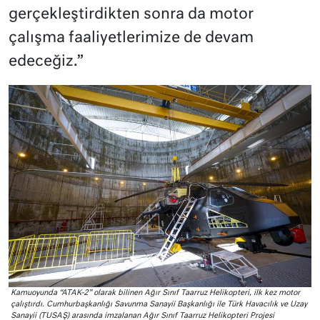
gerçekleştirdikten sonra da motor
çalışma faaliyetlerimize de devam
edeceğiz.”
Kamuoyunda “ATAK-2” olarak bilinen Ağır Sınıf Taarruz Helikopteri, ilk kez motor
çalıştırdı. Cumhurbaşkanlığı Savunma Sanayii Başkanlığı ile Türk Havacılık ve Uzay
Sanayii (TUSAŞ) arasında imzalanan Ağır Sınıf Taarruz Helikopteri Projesi