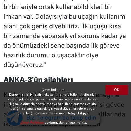
birbirleriyle ortak kullanabildikleri bir
imkan var. Dolayısıyla bu uçağın kullanım
alanı çok geniş diyebiliriz. İlk uçuşu kısa
bir zamanda yaparsak yıl sonuna kadar ya
da önümüzdeki sene başında ilk göreve
hazırlık durumu oluşacaktır diye
düşünüyoruz.”
ANKA-3’ün silahları
OK
Çerez kullanımı
Korkem, ANKA-3’ün taarruz yeteneğine
Deneyiminizi iyileştirmek, tanımlama bilgilerini, sitemizin
doğru şekilde çalışmasını sağlamak, içerikleri ve reklamları
ilişkin soruya karşılık, uçakta birisi gövde
kişiselleştirmek, sosyal medya özellikleri sunmak ve site
trafiğimizi analiz etmek için yasal düzenlemelere uygun
çerezler (cookies) kullanıyoruz. Detaylı bilgiye;
altı merkez, ikisi dahili ve kanat altlarında
Bizi Telegram'da takip edin
Çerez Politikası
sayfamızdan erişebilirsiniz.
ikişer olmak üzere toplam 7 silah