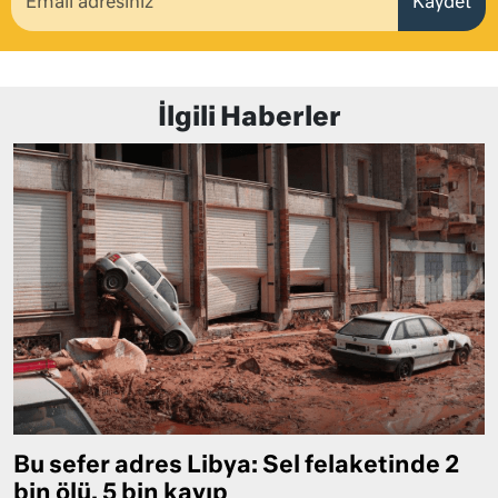
Kaydet
İlgili Haberler
Bu sefer adres Libya: Sel felaketinde 2
bin ölü, 5 bin kayıp