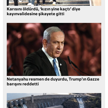
Karısını öldürdü, ‘kızın yine kaçtı’ diye
kayınvalidesine şikayete gitti
Netanyahu resmen de duyurdu, Trump’ın Gazze
barışını reddetti