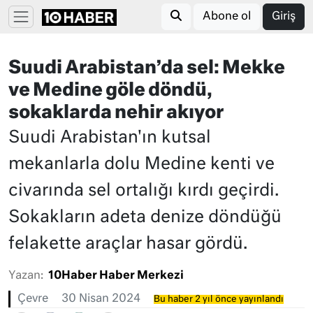
Abone ol
Giriş
Suudi Arabistan’da sel: Mekke
ve Medine göle döndü,
sokaklarda nehir akıyor
Suudi Arabistan'ın kutsal
mekanlarla dolu Medine kenti ve
civarında sel ortalığı kırdı geçirdi.
Sokakların adeta denize döndüğü
felakette araçlar hasar gördü.
Yazan:
10Haber Haber Merkezi
Çevre
30 Nisan 2024
Bu haber 2 yıl önce yayınlandı