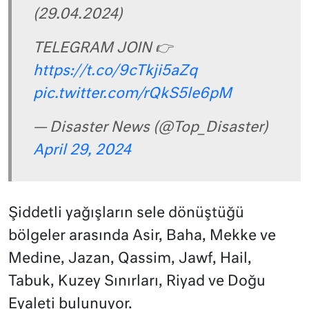
(29.04.2024)
TELEGRAM JOIN 👉
https://t.co/9cTkji5aZq
pic.twitter.com/rQkS5le6pM
— Disaster News (@Top_Disaster)
April 29, 2024
Şiddetli yağışların sele dönüştüğü
bölgeler arasında Asir, Baha, Mekke ve
Medine, Jazan, Qassim, Jawf, Hail,
Tabuk, Kuzey Sınırları, Riyad ve Doğu
Eyaleti bulunuyor.