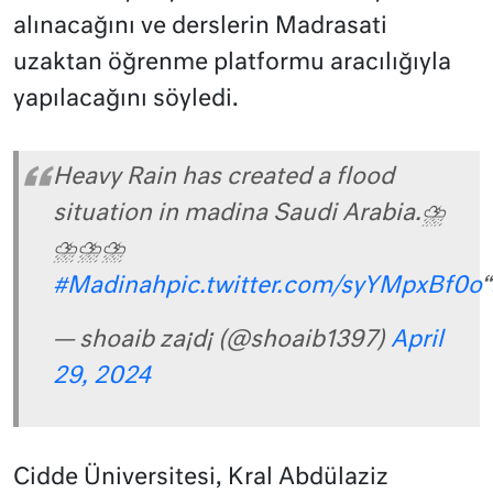
alınacağını ve derslerin Madrasati
uzaktan öğrenme platformu aracılığıyla
yapılacağını söyledi.
Heavy Rain has created a flood
situation in madina Saudi Arabia.⛈️
⛈️⛈️⛈️
#Madinah
pic.twitter.com/syYMpxBf0o
“
— shoaib za¡d¡ (@shoaib1397)
April
29, 2024
Cidde Üniversitesi, Kral Abdülaziz