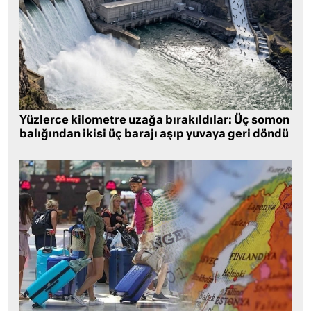
Yüzlerce kilometre uzağa bırakıldılar: Üç somon
balığından ikisi üç barajı aşıp yuvaya geri döndü