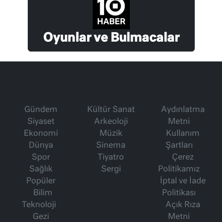
Oyunlar ve Bulmacalar
Gündem
Kültür Sanat
Aydınlatma
Siyaset
Arkeoloji
Metni
Ekonomi
Müzik
Kullanım
Dünya
Sinema
Şartları
Spor
Tiyatro
Çerez
Sağlık
Sergi
Politikamız
Popüler
İptal ve İade
Bilim
Politikası
Teknoloji
Açık Rıza
Gezi
Metni