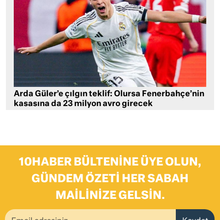
Arda Güler’e çılgın teklif: Olursa Fenerbahçe’nin
kasasına da 23 milyon avro girecek
10HABER BÜLTENINE ÜYE OLUN,
GÜNDEM ÖZETI HER SABAH
MAILINIZE GELSIN.