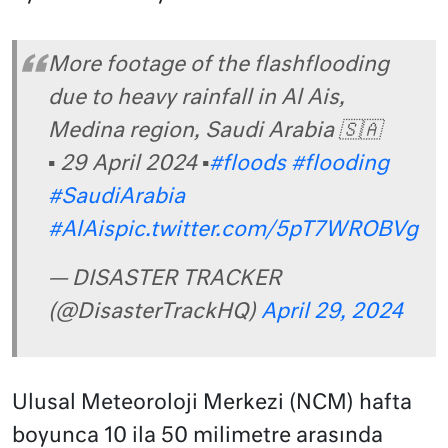
More footage of the flashflooding
due to heavy rainfall in Al Ais,
Medina region, Saudi Arabia 🇸🇦
▪︎ 29 April 2024 ▪︎
#floods
#flooding
#SaudiArabia
#AlAis
pic.twitter.com/5pT7WROBVg
— DISASTER TRACKER
(@DisasterTrackHQ)
April 29, 2024
Ulusal Meteoroloji Merkezi (NCM) hafta
boyunca 10 ila 50 milimetre arasında