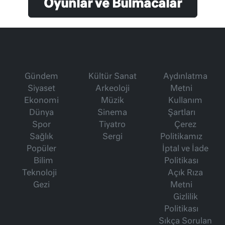
Oyunlar ve Bulmacalar
Gündem
Kültür Sanat
Aydınlatma
Siyaset
Arkeoloji
Metni
Ekonomi
Müzik
Kullanım
Dünya
Sinema
Şartları
Spor
Tiyatro
Çerez
Sağlık
Sergi
Politikamız
Popüler
İptal ve İade
Bilim
Politikası
Teknoloji
Açık Rıza
Gezi
Metni
Gizlilik
Politikası
Sıkça Sorulan