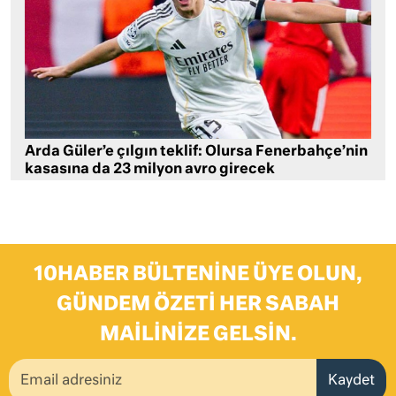
Arda Güler’e çılgın teklif: Olursa Fenerbahçe’nin
kasasına da 23 milyon avro girecek
10HABER BÜLTENINE ÜYE OLUN,
GÜNDEM ÖZETI HER SABAH
MAILINIZE GELSIN.
Kaydet