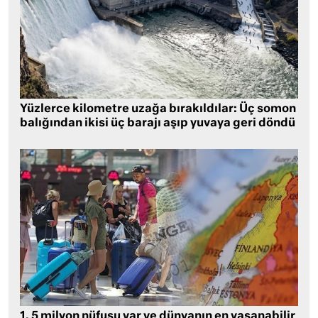
Yüzlerce kilometre uzağa bırakıldılar: Üç somon
balığından ikisi üç barajı aşıp yuvaya geri döndü
1, 5 milyon nüfusu var ve dünyanın en yaşanabilir