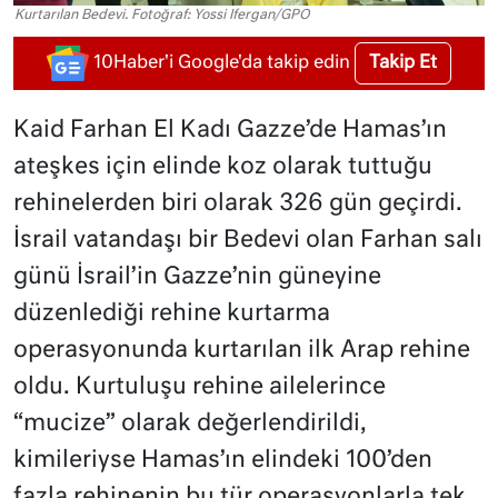
Kurtarılan Bedevi. Fotoğraf: Yossi Ifergan/GPO
Takip Et
10Haber'i Google'da takip edin
Kaid Farhan El Kadı Gazze’de Hamas’ın
ateşkes için elinde koz olarak tuttuğu
rehinelerden biri olarak 326 gün geçirdi.
İsrail vatandaşı bir Bedevi olan Farhan salı
günü İsrail’in Gazze’nin güneyine
düzenlediği rehine kurtarma
operasyonunda kurtarılan ilk Arap rehine
oldu. Kurtuluşu rehine ailelerince
“mucize” olarak değerlendirildi,
kimileriyse Hamas’ın elindeki 100’den
fazla rehinenin bu tür operasyonlarla tek