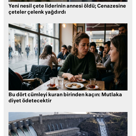
Yeni nesil çete liderinin annesi öldü; Cenazesine
çeteler çelenk yağdırdı
Bu dört cümleyi kuran birinden kaçın: Mutlaka
diyet ödetecektir