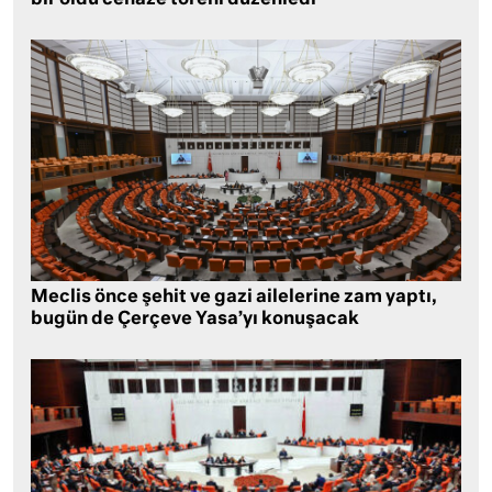
Meclis önce şehit ve gazi ailelerine zam yaptı,
bugün de Çerçeve Yasa’yı konuşacak