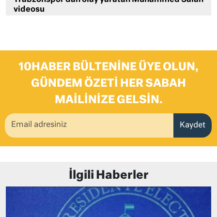
videosu
10HABER BÜLTENINE ÜYE OLUN,
GÜNDEM ÖZETI HER SABAH
MAILINIZE GELSIN.
Kaydet
İlgili Haberler