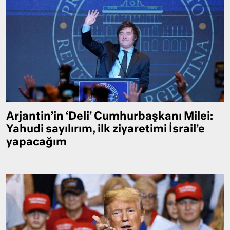
Arjantin’in ‘Deli’ Cumhurbaşkanı Milei:
Yahudi sayılırım, ilk ziyaretimi İsrail’e
yapacağım