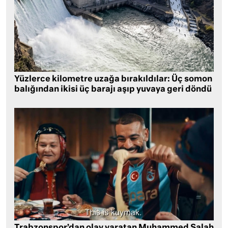
Yüzlerce kilometre uzağa bırakıldılar: Üç somon
balığından ikisi üç barajı aşıp yuvaya geri döndü
Trabzonspor’dan olay yaratan Muhammed Salah