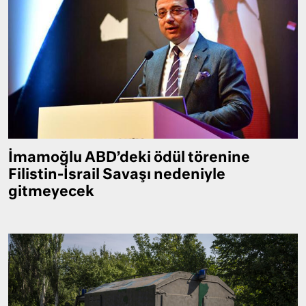
İmamoğlu ABD’deki ödül törenine
Filistin-İsrail Savaşı nedeniyle
gitmeyecek