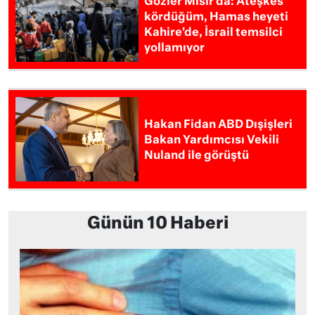
Gözler Mısır’da: Ateşkes
kördüğüm, Hamas heyeti
Kahire’de, İsrail temsilci
yollamıyor
Hakan Fidan ABD Dışişleri
Bakan Yardımcısı Vekili
Nuland ile görüştü
Günün 10 Haberi