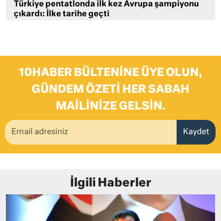
Türkiye pentatlonda ilk kez Avrupa şampiyonu
çıkardı: İlke tarihe geçti
10HABER BÜLTENINE ÜYE OLUN,
GÜNDEM ÖZETI HER SABAH
MAILINIZE GELSIN.
Kaydet
İlgili Haberler