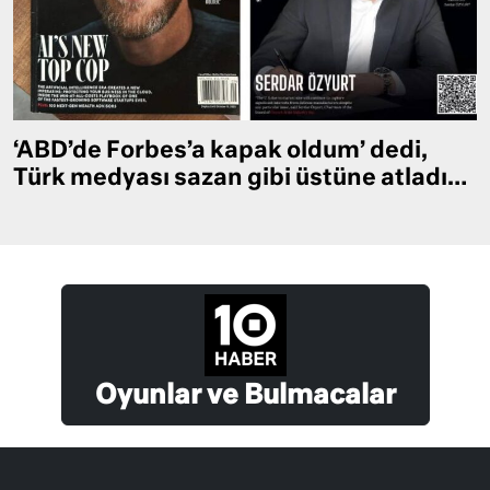
‘ABD’de Forbes’a kapak oldum’ dedi,
Türk medyası sazan gibi üstüne atladı…
Oyunlar ve Bulmacalar