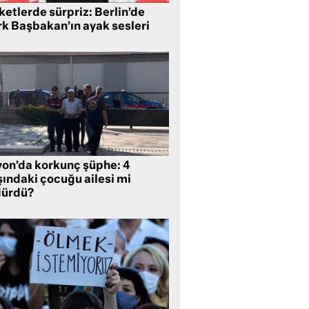
etlerde sürpriz: Berlin’de
rk Başbakan’ın ayak sesleri
yon’da korkunç şüphe: 4
şındaki çocuğu ailesi mi
dürdü?