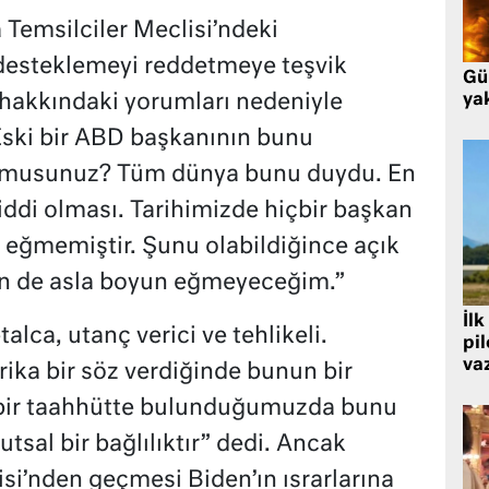
Temsilciler Meclisi’ndeki
 desteklemeyi reddetmeye teşvik
Gü
hakkındaki yorumları nedeniyle
ya
“Eski bir ABD başkanının bunu
r musunuz? Tüm dünya bunu duydu. En
iddi olması. Tarihimizde hiçbir başkan
 eğmemiştir. Şunu olabildiğince açık
ben de asla boyun eğmeyeceğim.”
İlk
alca, utanç verici ve tehlikeli.
pi
va
rika bir söz verdiğinde bunun bir
a bir taahhütte bulunduğumuzda bunu
utsal bir bağlılıktır” dedi. Ancak
isi’nden geçmesi Biden’ın ısrarlarına