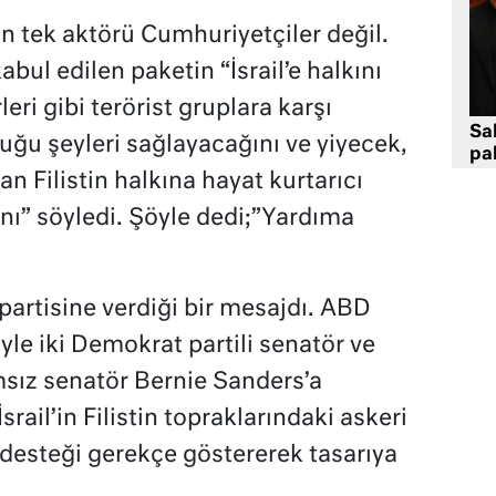
zin tek aktörü Cumhuriyetçiler değil.
bul edilen paketin “İsrail’e halkını
ri gibi terörist gruplara karşı
Sa
uğu şeyleri sağlayacağını ve yiyecek,
pa
n Filistin halkına hayat kurtarıcı
nı” söyledi. Şöyle dedi;”Yardıma
partisine verdiği bir mesajdı. ABD
yle iki Demokrat partili senatör ve
sız senatör Bernie Sanders’a
srail’in Filistin topraklarındaki askeri
ü desteği gerekçe göstererek tasarıya