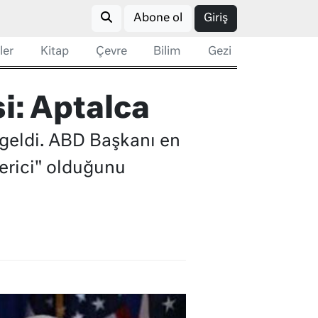
Abone ol
Giriş
ler
Kitap
Çevre
Bilim
Gezi
i: Aptalca
 geldi. ABD Başkanı en
verici" olduğunu