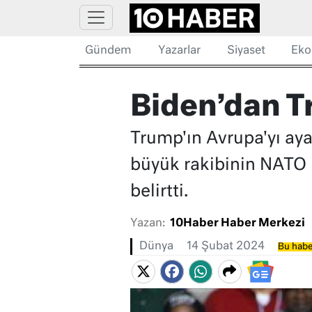
Gündem
Yazarlar
Siyaset
Eko
Biden’dan T
Trump'ın Avrupa'yı ay
büyük rakibinin NATO il
belirtti.
Yazan:
10Haber Haber Merkezi
Dünya
14 Şubat 2024
Bu habe