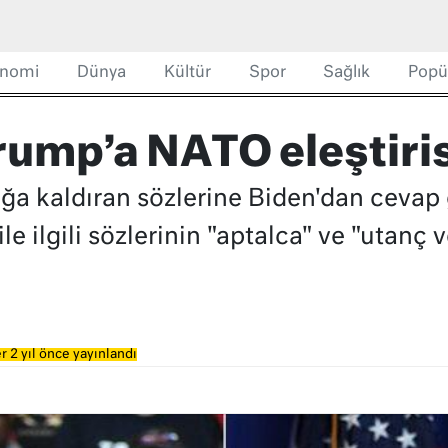
nomi
Dünya
Kültür
Spor
Sağlık
Popü
rump’a NATO eleştiris
ağa kaldıran sözlerine Biden'dan cevap
e ilgili sözlerinin "aptalca" ve "utanç 
r 2 yıl önce yayınlandı