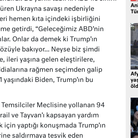
Ank
süren Ukrayna savaşı nedeniyle
Tü
ri hemen kıta içindeki işbirliğini
eme getirdi, “Geleceğimiz ABD’nin
ılar. Onlar da demek ki Trump’ın
züyle bakıyor… Neyse biz şimdi
ileri yaşına gelen eleştirilere,
dialarına rağmen seçimden galip
Af
 yaşındaki Biden, Trump’ın bu
ya
öl
Temsilciler Meclisine yollanan 94
srail ve Tayvan’ı kapsayan yardım
ak için yaptığı konuşmada Trump’ın
ine saldırmaya teşvik eden