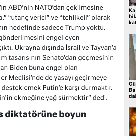
p’ın ABD’nin NATO’dan çekilmesine
Kad
bil
,” “utanç verici” ve “tehlikeli” olarak
kat
nın hedefinde sadece Trump yoktu.
gönderilmesini engelleyen
ıktı. Ukrayna dışında İsrail ve Tayvan’a
dım tasarısının Senato’dan geçmesinin
an Biden buna engel olan
ler Meclisi’nde de yasayı geçirmeye
Gü
ı desteklemek Putin’e karşı durmaktır.
Ba
da
in’in ekmeğine yağ sürmektir” dedi.
s diktatörüne boyun