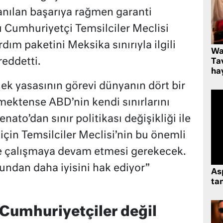
anılan başarıya rağmen garanti
ı Cumhuriyetçi Temsilciler Meclisi
ım paketini Meksika sınırıyla ilgili
Wa
reddetti.
Ta
hay
ek yasasının görevi dünyanın dört bir
ektense ABD’nin kendi sınırlarını
nato’dan sınır politikası değişikliği ile
i için Temsilciler Meclisi’nin bu önemli
le çalışmaya devam etmesi gerekecek.
ndan daha iyisini hak ediyor”
As
tan
 Cumhuriyetçiler değil