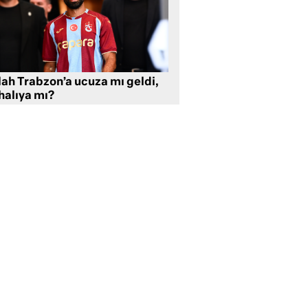
lah Trabzon’a ucuza mı geldi,
halıya mı?