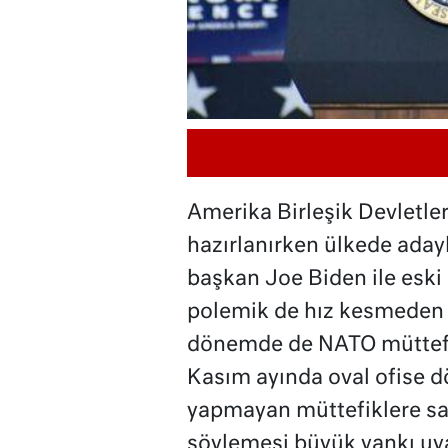
Amerika Birleşik Devletle
hazırlanırken ülkede aday
başkan Joe Biden ile esk
polemik de hız kesmeden
dönemde de NATO müttefikl
Kasım ayında oval ofise 
yapmayan müttefiklere sald
söylemesi büyük yankı uyan