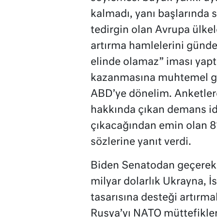
kalmadı, yanı başlarında 
tedirgin olan Avrupa ülkele
artırma hamlelerini günd
elinde olamaz” iması yapt
kazanmasına muhtemel gö
ABD’ye dönelim. Anketlere, 
hakkında çıkan demans id
çıkacağından emin olan 81
sözlerine yanıt verdi.
Biden Senatodan geçerek 
milyar dolarlık Ukrayna, İ
tasarısına desteği artırm
Rusya’yı NATO müttefikler