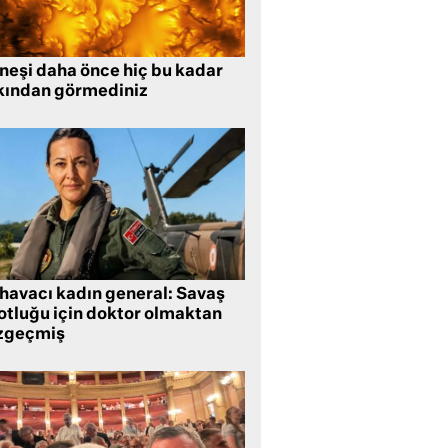
neşi daha önce hiç bu kadar
kından görmediniz
 havacı kadın general: Savaş
lotluğu için doktor olmaktan
zgeçmiş