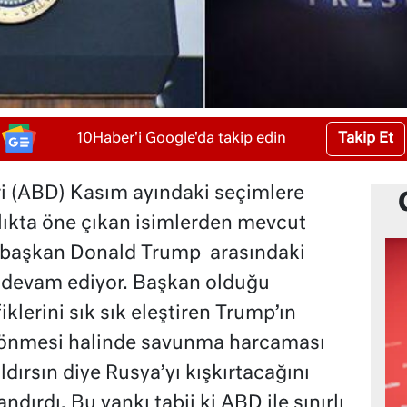
Takip Et
10Haber'i Google'da takip edin
ri (ABD) Kasım ayındaki seçimlere
lıkta öne çıkan isimlerden mevcut
i başkan Donald Trump arasındaki
 devam ediyor. Başkan olduğu
erini sık sık eleştiren Trump’ın
dönmesi halinde savunma harcaması
ırsın diye Rusya’yı kışkırtacağını
dırdı. Bu yankı tabii ki ABD ile sınırlı