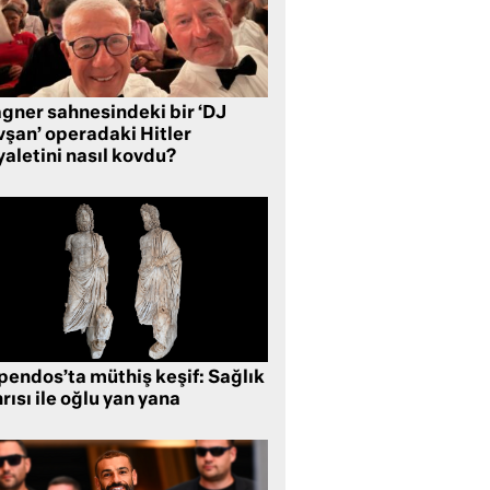
gner sahnesindeki bir ‘DJ
vşan’ operadaki Hitler
aletini nasıl kovdu?
pendos’ta müthiş keşif: Sağlık
rısı ile oğlu yan yana