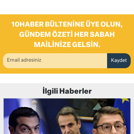
10HABER BÜLTENINE ÜYE OLUN,
GÜNDEM ÖZETI HER SABAH
MAILINIZE GELSIN.
Kaydet
İlgili Haberler