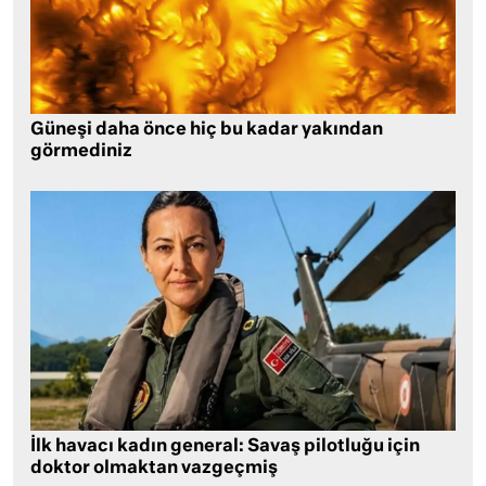
Güneşi daha önce hiç bu kadar yakından
görmediniz
İlk havacı kadın general: Savaş pilotluğu için
doktor olmaktan vazgeçmiş