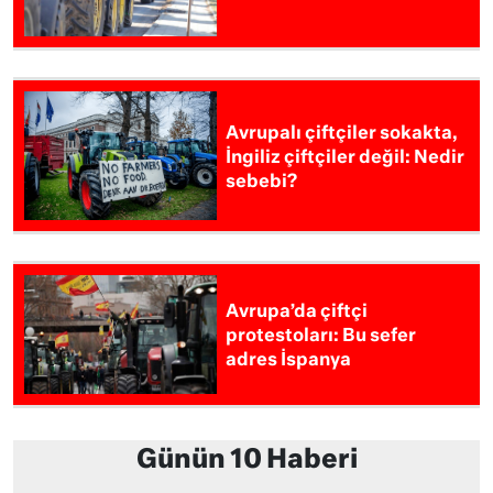
Avrupalı çiftçiler sokakta,
İngiliz çiftçiler değil: Nedir
sebebi?
Avrupa’da çiftçi
protestoları: Bu sefer
adres İspanya
Günün 10 Haberi