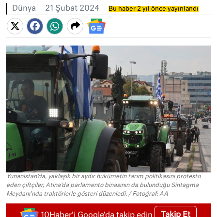
Dünya
21 Şubat 2024
Bu haber 2 yıl önce yayınlandı
Yunanistan'da, yaklaşık bir aydır hükümetin tarım politikasını protesto
eden çiftçiler, Atina'da parlamento binasının da bulunduğu Sintagma
Meydanı'nda traktörlerle gösteri düzenledi. / Fotoğraf: AA
Takip Et
10Haber'i Google'da takip edin