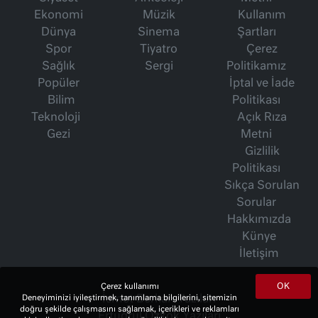
Ekonomi
Müzik
Kullanım
Dünya
Sinema
Şartları
Spor
Tiyatro
Çerez
Sağlık
Sergi
Politikamız
Popüler
İptal ve İade
Bilim
Politikası
Teknoloji
Açık Rıza
Gezi
Metni
Gizlilik
Politikası
Sıkça Sorulan
Sorular
Hakkımızda
Künye
İletişim
OK
Çerez kullanımı
İsmet Berkan Yazıları
Deneyiminizi iyileştirmek, tanımlama bilgilerini, sitemizin
doğru şekilde çalışmasını sağlamak, içerikleri ve reklamları
Ertuğrul Özkök Yazıları