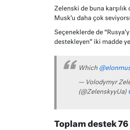
Zelenski de buna karşılık
Musk’u daha çok seviyors
Seçeneklerde de “Rusya’yı
destekleyen” iki madde yer
Which
@elonmu
— Volodymyr Zelen
(@ZelenskyyUa)
Toplam destek 76 