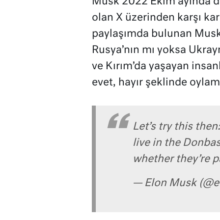
Musk 2022 Ekim ayında da 
olan X üzerinden karşı ka
paylaşımda bulunan Musk
Rusya’nın mı yoksa Ukray
ve Kırım’da yaşayan insanl
evet, hayır şeklinde oylam
Let’s try this the
live in the Donba
whether they’re p
— Elon Musk (@