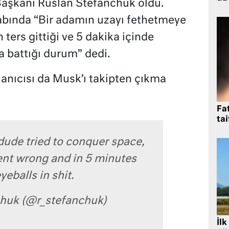
aşkanı Ruslan Stefanchuk oldu.
bında “Bir adamın uzayı fethetmeye
n ters gittiği ve 5 dakika içinde
 battığı durum” dedi.
lanıcısı da Musk’ı takipten çıkma
Fat
tai
ude tried to conquer space,
nt wrong and in 5 minutes
yeballs in shit.
huk (@r_stefanchuk)
İlk