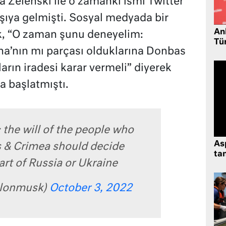
Zelenski ile o zamanki ismi Twitter
rşıya gelmişti. Sosyal medyada bir
Ank
, “O zaman şunu deneyelim:
Tü
na’nın mı parçası olduklarına Donbas
arın iradesi karar vermeli” diyerek
a başlatmıştı.
n: the will of the people who
As
s & Crimea should decide
tan
art of Russia or Ukraine
elonmusk)
October 3, 2022