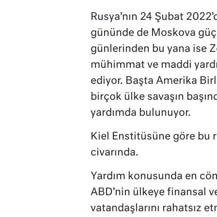
Rusya’nın 24 Şubat 2022’d
gününde de Moskova güçler
günlerinden bu yana ise Ze
mühimmat ve maddi yardı
ediyor. Başta Amerika Bir
birçok ülke savaşın başın
yardımda bulunuyor.
Kiel Enstitüsüne göre bu 
civarında.
Yardım konusunda en cöme
ABD’nin ülkeye finansal ve
vatandaşlarını rahatsız et