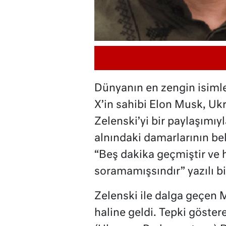
Dünyanın en zengin isiml
X’in sahibi Elon Musk, Uk
Zelenski’yi bir paylaşımıyl
alnındaki damarlarının bel
“Beş dakika geçmiştir ve h
soramamışsındır” yazılı bi
Zelenski ile dalga geçen 
haline geldi. Tepki göste