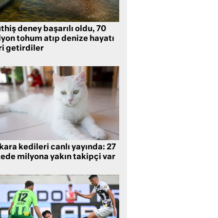
hiş deney başarılı oldu, 70
lyon tohum atıp denize hayatı
i getirdiler
ara kedileri canlı yayında: 27
kede milyona yakın takipçi var