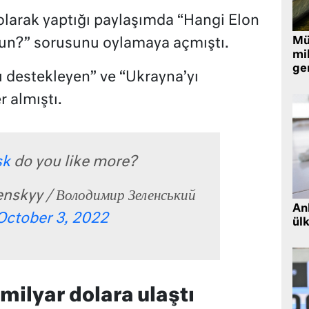
 olarak yaptığı paylaşımda “Hangi Elon
Müt
un?” sorusunu oylamaya açmıştı.
mi
ger
 destekleyen” ve “Ukrayna’yı
 almıştı.
sk
do you like more?
skyy / Володимир Зеленський
Ank
October 3, 2022
ül
milyar dolara ulaştı