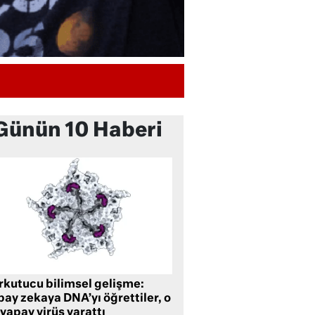
Günün 10 Haberi
rkutucu bilimsel gelişme:
ay zekaya DNA’yı öğrettiler, o
yapay virüs yarattı