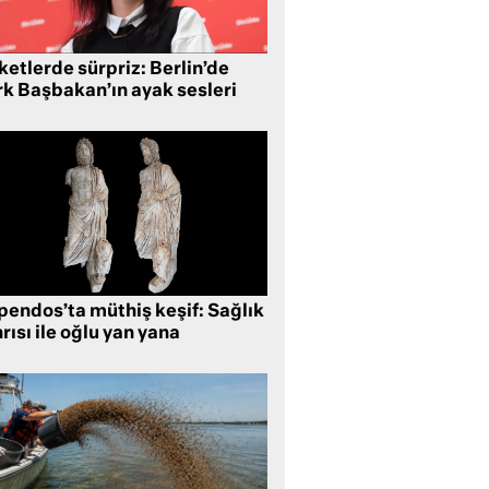
etlerde sürpriz: Berlin’de
rk Başbakan’ın ayak sesleri
pendos’ta müthiş keşif: Sağlık
rısı ile oğlu yan yana