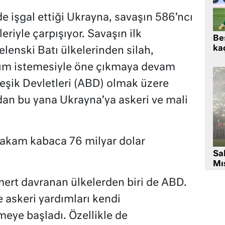
e işgal ettiği Ukrayna, savaşın 586’ncı
iyle çarpışıyor. Savaşın ilk
Beş
kaç
lenski Batı ülkelerinden silah,
m istemesiyle öne çıkmaya devam
leşik Devletleri (ABD) olmak üzere
dan bu yana Ukrayna’ya askeri ve mali
rakam kabaca 76 milyar dolar
Sa
Mıs
rt davranan ülkelerden biri de ABD.
 askeri yardımları kendi
meye başladı. Özellikle de