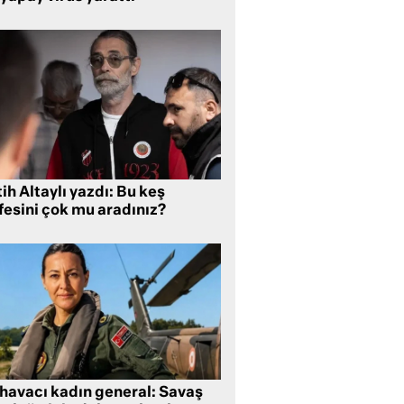
ih Altaylı yazdı: Bu keş
fesini çok mu aradınız?
 havacı kadın general: Savaş