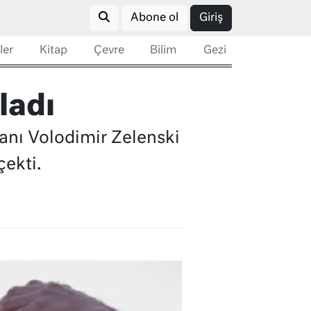
Abone ol
Giriş
ler
Kitap
Çevre
Bilim
Gezi
ladı
anı Volodimir Zelenski
çekti.