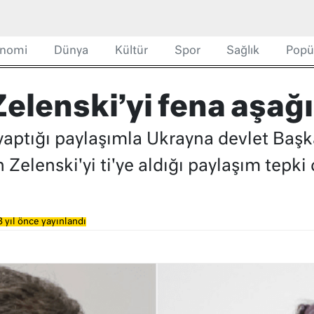
nomi
Dünya
Kültür
Spor
Sağlık
Popü
elenski’yi fena aşağı
yaptığı paylaşımla Ukrayna devlet Başk
 Zelenski'yi ti'ye aldığı paylaşım tepki 
 yıl önce yayınlandı