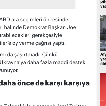
pi
va
ABD ara seçimleri öncesinde,
rı halinde Demokrat Başkan Joe
rabilecekleri gerekçesiyle
ler’e oy verme çağrısı yaptı.
ımı da şaşırtmadı. Çünkü
Af
ya
 Ukrayna’ya daha fazla maddi destek
öl
vunuyor.
daha önce de karşı karşıya