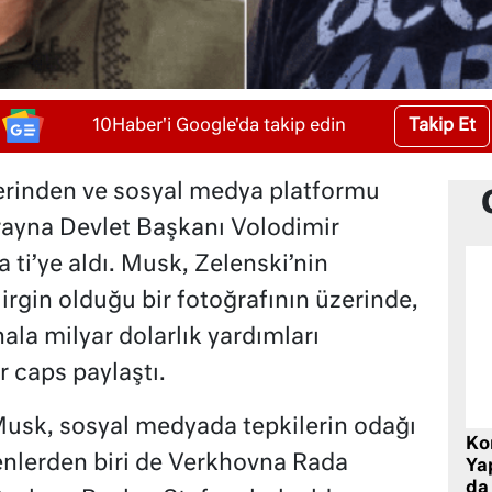
Takip Et
10Haber'i Google'da takip edin
erinden ve sosyal medya platformu
rayna Devlet Başkanı Volodimir
a ti’ye aldı. Musk, Zelenski’nin
irgin olduğu bir fotoğrafının üzerinde,
ala milyar dolarlık yardımları
r caps paylaştı.
Musk, sosyal medyada tepkilerin odağı
Ko
renlerden biri de Verkhovna Rada
Yap
da 