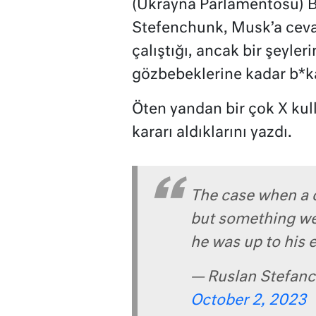
(Ukrayna Parlamentosu) B
Stefenchunk, Musk’a ceva
çalıştığı, ancak bir şeyleri
gözbebeklerine kadar b*ka
Öten yandan bir çok X kul
kararı aldıklarını yazdı.
The case when a d
but something we
he was up to his e
— Ruslan Stefanc
October 2, 2023