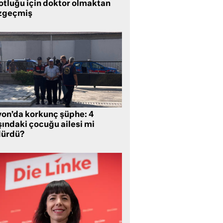
lotluğu için doktor olmaktan
zgeçmiş
yon’da korkunç şüphe: 4
şındaki çocuğu ailesi mi
dürdü?