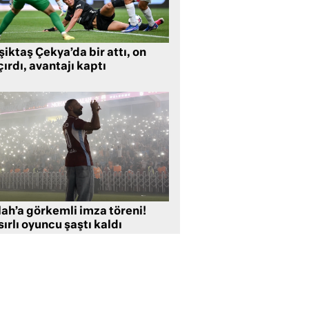
iktaş Çekya’da bir attı, on
ırdı, avantajı kaptı
lah’a görkemli imza töreni!
ırlı oyuncu şaştı kaldı