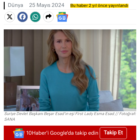
Dünya
25 Mayıs 2024
Bu haber 2 yıl önce yayınlandı
Suriye Devlet Başkanı Beşar Esad'ın eşi First Lady Esma Esad // Fotoğraf:
SANA
Takip Et
10Haber'i Google'da takip edin