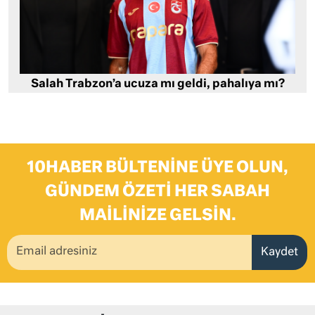
Salah Trabzon’a ucuza mı geldi, pahalıya mı?
10HABER BÜLTENINE ÜYE OLUN,
GÜNDEM ÖZETI HER SABAH
MAILINIZE GELSIN.
Kaydet