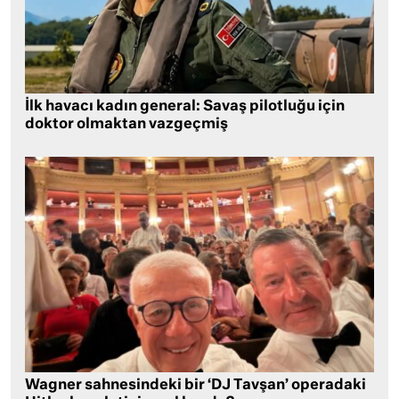
İlk havacı kadın general: Savaş pilotluğu için
doktor olmaktan vazgeçmiş
Wagner sahnesindeki bir ‘DJ Tavşan’ operadaki