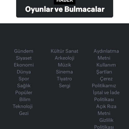
Oyunlar ve Bulmacalar
Gündem
Kültür Sanat
Aydınlatma
Siyaset
Arkeoloji
Metni
Ekonomi
Müzik
Kullanım
Dünya
Sinema
Şartları
Spor
Tiyatro
Çerez
Sağlık
Sergi
Politikamız
Popüler
İptal ve İade
Bilim
Politikası
Teknoloji
Açık Rıza
Gezi
Metni
Gizlilik
Politikası