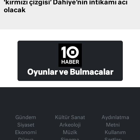
‘kırmızı çizgisi’ Dahiye’nin intikamı acı
olacak
Oyunlar ve Bulmacalar
Gündem
Kültür Sanat
Aydınlatma
Siyaset
Arkeoloji
Metni
Ekonomi
Müzik
Kullanım