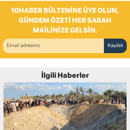
10HABER BÜLTENINE ÜYE OLUN,
GÜNDEM ÖZETI HER SABAH
MAILINIZE GELSIN.
Kaydet
İlgili Haberler