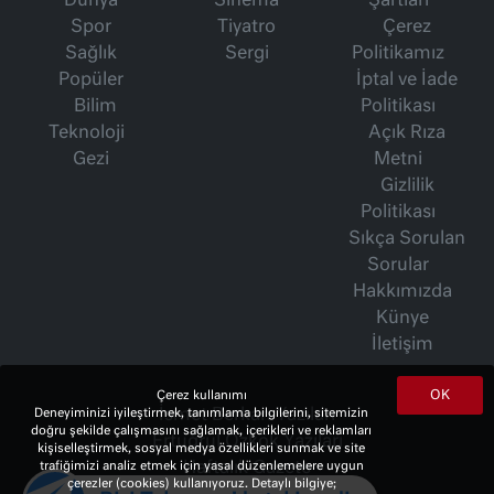
Dünya
Sinema
Şartları
Spor
Tiyatro
Çerez
Sağlık
Sergi
Politikamız
Popüler
İptal ve İade
Bilim
Politikası
Teknoloji
Açık Rıza
Gezi
Metni
Gizlilik
Politikası
Sıkça Sorulan
Sorular
Hakkımızda
Künye
İletişim
OK
Çerez kullanımı
Deneyiminizi iyileştirmek, tanımlama bilgilerini, sitemizin
İsmet Berkan Yazıları
doğru şekilde çalışmasını sağlamak, içerikleri ve reklamları
Ertuğrul Özkök Yazıları
kişiselleştirmek, sosyal medya özellikleri sunmak ve site
trafiğimizi analiz etmek için yasal düzenlemelere uygun
Haftalık Gazete
çerezler (cookies) kullanıyoruz. Detaylı bilgiye;