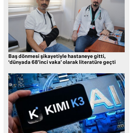
Baş dönmesi şikayetiyle hastaneye gitti,
‘dünyada 68’inci vaka’ olarak literatüre geçti