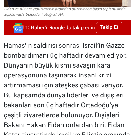
Fidan ve Al Sani, görüşmenin ardından düzenlenen basın toplantısında
açıklamada bulundu. Fotoğraf: AA
Takip Et
10Haber'i Google'da takip edin
Hamas’ın saldırısı sonrası İsrail’in Gazze
bombardımanı üç haftadır devam ediyor.
Dünyanın büyük kısmı savaşın kara
operasyonuna taşınarak insani krizi
artırmaması için ateşkes çabası veriyor.
Bu kapsamda dünya liderleri ve dışişleri
bakanları son üç haftadır Ortadoğu’ya
çeşitli ziyaretlerde bulunuyor. Dışişleri
Bakanı Hakan Fidan onlardan biri. Fidan