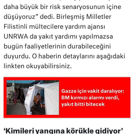
daha büyük bir risk senaryosunun içine
düşüyoruz” dedi. Birleşmiş Milletler
Filistinli mültecilere yardım ajansı
UNRWA da yakıt yardımı yapılmazsa
bugün faaliyetlerinin durabileceğini
duyurdu. O haberin detaylarını aşağıdaki
linkten okuyabilirsiniz.
Gazze için vakit daralıyor:
BM kırmızı alarmı verdi,
yakıt bitti bitecek
‘Kimileri yangına körükle gidiyor’