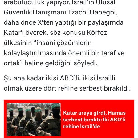
arabuluculuk yapıyor. İsrail’in Ulusal
Güvenlik Danışmanı Tzachi Hanegbi,
daha önce X’ten yaptığı bir paylaşımda
Katar’ı överek, söz konusu Körfez
ülkesinin “insani çözümlerin
kolaylaştırılmasında önemli bir taraf ve
ortak” haline geldiğini söyledi.
Şu ana kadar ikisi ABD’li, ikisi İsrailli
olmak üzere dört rehine serbest bırakıldı.
Katar araya girdi, Hamas
serbest bıraktı: İki ABD’li
rehine İsrail’de