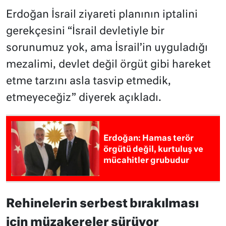
Erdoğan İsrail ziyareti planının iptalini
gerekçesini “İsrail devletiyle bir
sorunumuz yok, ama İsrail’in uyguladığı
mezalimi, devlet değil örgüt gibi hareket
etme tarzını asla tasvip etmedik,
etmeyeceğiz” diyerek açıkladı.
Erdoğan: Hamas terör
örgütü değil, kurtuluş ve
mücahitler grubudur
Rehinelerin serbest bırakılması
için müzakereler sürüyor