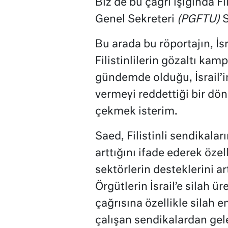
Biz de bu çağrı ışığında F
Genel Sekreteri
(PGFTU)
S
Bu arada bu röportajın, İsra
Filistinlilerin gözaltı kam
gündemde olduğu, İsrail’in 
vermeyi reddettiği bir d
çekmek isterim.
Saed, Filistinli sendikalar
arttığını ifade ederek özel
sektörlerin desteklerini art
Örgütlerin İsrail’e silah ü
çağrısına özellikle silah e
çalışan sendikalardan gelen