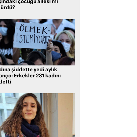
şındaki çocuğu ailesi mi
dürdü?
ına şiddette yedi aylık
anço: Erkekler 231 kadını
letti