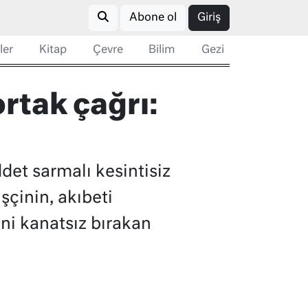
Abone ol
Giriş
ler
Kitap
Çevre
Bilim
Gezi
rtak çağrı:
et sarmalı kesintisiz
işçinin, akıbeti
ini kanatsız bırakan