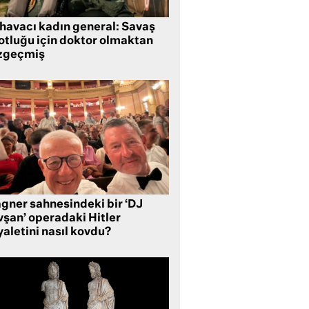
 havacı kadın general: Savaş
lotluğu için doktor olmaktan
zgeçmiş
gner sahnesindeki bir ‘DJ
vşan’ operadaki Hitler
aletini nasıl kovdu?