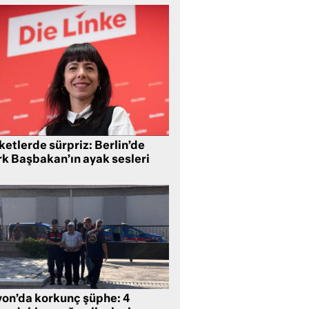
etlerde sürpriz: Berlin’de
rk Başbakan’ın ayak sesleri
yon’da korkunç şüphe: 4