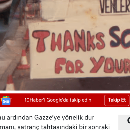
Takip Et
10Haber'i Google'da takip edin
nu ardından Gazze’ye yönelik dur
anı, satranç tahtasındaki bir sonraki