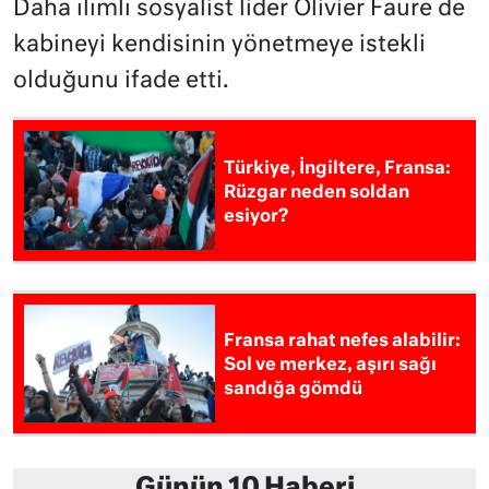
Daha ılımlı sosyalist lider Olivier Faure de
kabineyi kendisinin yönetmeye istekli
olduğunu ifade etti.
Türkiye, İngiltere, Fransa:
Rüzgar neden soldan
esiyor?
Fransa rahat nefes alabilir:
Sol ve merkez, aşırı sağı
sandığa gömdü
Günün 10 Haberi