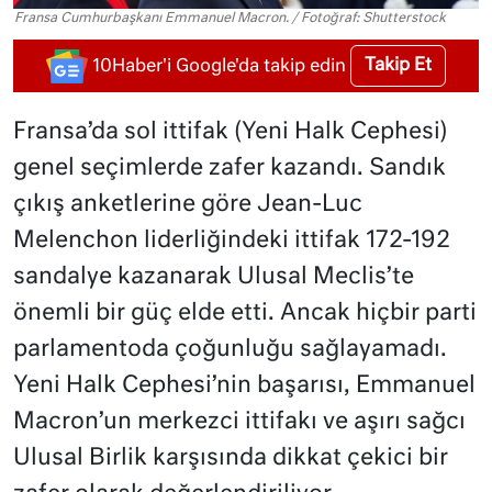
Fransa Cumhurbaşkanı Emmanuel Macron. / Fotoğraf: Shutterstock
Takip Et
10Haber'i Google'da takip edin
Fransa’da sol ittifak (Yeni Halk Cephesi)
genel seçimlerde zafer kazandı. Sandık
çıkış anketlerine göre Jean-Luc
Melenchon liderliğindeki ittifak 172-192
sandalye kazanarak Ulusal Meclis’te
önemli bir güç elde etti. Ancak hiçbir parti
parlamentoda çoğunluğu sağlayamadı.
Yeni Halk Cephesi’nin başarısı, Emmanuel
Macron’un merkezci ittifakı ve aşırı sağcı
Ulusal Birlik karşısında dikkat çekici bir