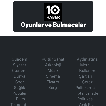
Oyunlar ve Bulmacalar
Gündem
Kültür Sanat
Aydınlatma
Siyaset
Arkeoloji
Metni
Ekonomi
Müzik
Kullanım
Dünya
Sinema
Şartları
Spor
Tiyatro
Çerez
Sağlık
Sergi
Politikamız
Popüler
İptal ve İade
Bilim
Politikası
Teknoloji
Açık Rıza