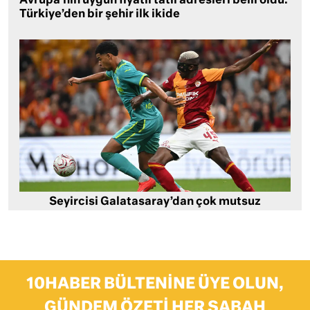
Avrupa’nın uygun fiyatlı tatil adresleri belli oldu:
Türkiye’den bir şehir ilk ikide
Seyircisi Galatasaray’dan çok mutsuz
10HABER BÜLTENINE ÜYE OLUN,
GÜNDEM ÖZETI HER SABAH