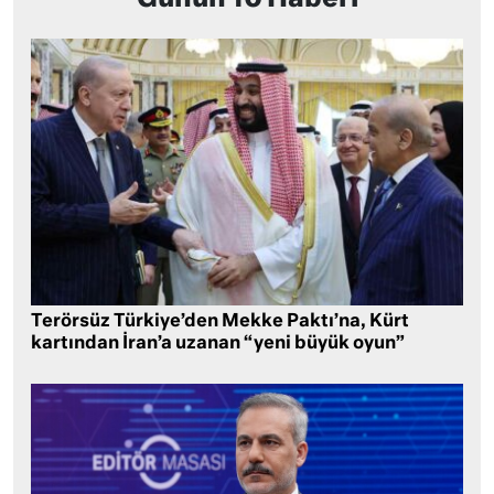
Terörsüz Türkiye’den Mekke Paktı’na, Kürt
kartından İran’a uzanan “yeni büyük oyun”