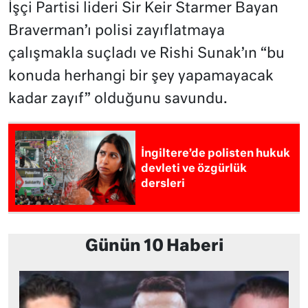
İşçi Partisi lideri Sir Keir Starmer Bayan
Braverman’ı polisi zayıflatmaya
çalışmakla suçladı ve Rishi Sunak’ın “bu
konuda herhangi bir şey yapamayacak
kadar zayıf” olduğunu savundu.
İngiltere’de polisten hukuk
devleti ve özgürlük
dersleri
Günün 10 Haberi