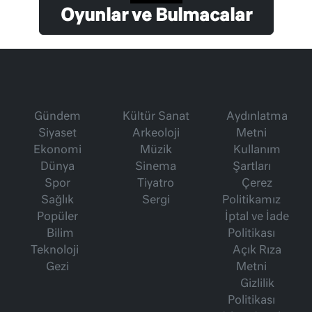
Oyunlar ve Bulmacalar
Gündem
Kültür Sanat
Aydınlatma
Siyaset
Arkeoloji
Metni
Ekonomi
Müzik
Kullanım
Dünya
Sinema
Şartları
Spor
Tiyatro
Çerez
Sağlık
Sergi
Politikamız
Popüler
İptal ve İade
Bilim
Politikası
Teknoloji
Açık Rıza
Gezi
Metni
Gizlilik
Politikası