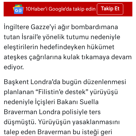
Takip Et
10Haber'i Google'da takip edin
İngiltere Gazze’yi ağır bombardımana
tutan İsrail’e yönelik tutumu nedeniyle
eleştirilerin hedefindeyken hükümet
ateşkes çağrılarına kulak tıkamaya devam
ediyor.
Başkent Londra’da bugün düzenlenmesi
planlanan “Filistin’e destek” yürüyüşü
nedeniyle İçişleri Bakanı Suella
Braverman Londra polisiyle ters
düşmüştü. Yürüyüşün yasaklanmasını
talep eden Braverman bu isteği geri