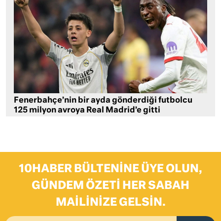
Fenerbahçe’nin bir ayda gönderdiği futbolcu
125 milyon avroya Real Madrid’e gitti
10HABER BÜLTENINE ÜYE OLUN,
GÜNDEM ÖZETI HER SABAH
MAILINIZE GELSIN.