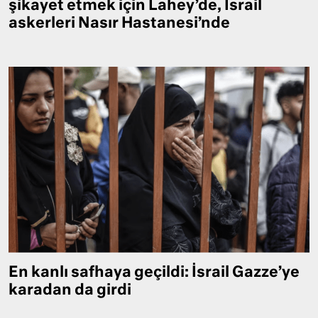
şikayet etmek için Lahey’de, İsrail
askerleri Nasır Hastanesi’nde
En kanlı safhaya geçildi: İsrail Gazze’ye
karadan da girdi