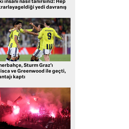
i insanı nasıl tanırsınız: Hep
krarlayageldiği yedi davranış
nerbahçe, Sturm Graz’ı
lisca ve Greenwood ile geçti,
ntajı kaptı