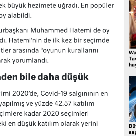
ek büyük hezimete uğradı. En popüler
y alabildi.
umhurbaşkanı Muhammed Hatemi de oy
ı. Hatemi’nin de ilk kez bir seçimde
ler arasında “oyunun kurallarını
Wa
Ta
arak yorumlandı.
hay
den bile daha düşük
imi 2020’de, Covid-19 salgınının en
apılmış ve yüzde 42.57 katılım
çimlere kadar 2020 seçimleri
i en düşük katılım olarak yerini
Bü
sa