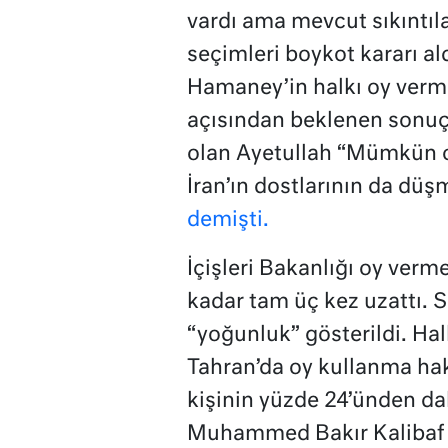
vardı ama mevcut sıkıntıla
seçimleri boykot kararı ald
Hamaney’in halkı oy verm
açısından beklenen sonuç 
olan Ayetullah “Mümkün ol
İran’ın dostlarının da dü
demişti.
İçişleri Bakanlığı oy ver
kadar tam üç kez uzattı. 
“yoğunluk” gösterildi. Halb
Tahran’da oy kullanma hak
kişinin yüzde 24’ünden dah
Muhammed Bakır Kalibaf Ta