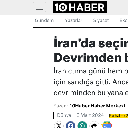
Gündem
Yazarlar
Siyaset
Eko
İran’da seçi
Devrimden b
İran cuma günü hem pa
için sandığa gitti. Anc
devriminden bu yana e
Yazan:
10Haber Haber Merkezi
Dünya
3 Mart 2024
Bu haber 2