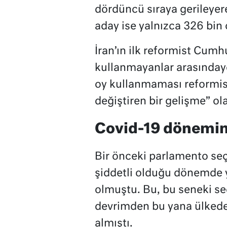
dördüncü sıraya gerileyer
aday ise yalnızca 326 bin o
İran’ın ilk reformist C
kullanmayanlar arasındayd
oy kullanmaması reformist
değiştiren bir gelişme” ol
Covid-19 dönemin
Bir önceki parlamento seç
şiddetli olduğu dönemde y
olmuştu. Bu, bu seneki se
devrimden bu yana ülkedek
almıştı.