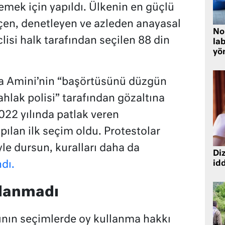
lemek için yapıldı. Ülkenin en güçlü
seçen, denetleyen ve azleden anayasal
No
si halk tarafından seçilen 88 din
lab
yö
a Amini’nin “başörtüsünü düzgün
hlak polisi” tarafından gözaltına
022 yılında patlak veren
ılan ilk seçim oldu. Protestolar
e dursun, kuralları daha da
Diz
dı.
idd
llanmadı
lının seçimlerde oy kullanma hakkı