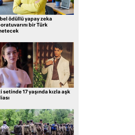
bel ödüllü yapay zeka
oratuvarını bir Türk
netecek
i setinde 17 yaşında kızla aşk
iası