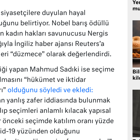
Yer
mu
 siyasetçilere duyulan hayal
uğunu belirtiyor. Nobel barış ödüllü
an kadın hakları savunucusu Nergis
yla İngiliz haber ajansı Reuters’a
eri “düzmece” olarak değerlendirdi.
liği yapan Mahmud Sadıki ise seçime
Bil
kil
lmasını “hükümet ve iktidar
rı”
olduğunu söyledi ve ekledi:
an yanlış zafer iddiasında bulunmak
lıp seçimleri anlamlı kılacak yapısal
r önceki seçimde katılım oranı yüzde
vid-19 yüzünden olduğunu