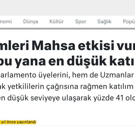
nomi
Dünya
Kültür
Spor
Sağlık
Popü
mleri Mahsa etkisi vu
u yana en düşük katı
rlamento üyelerini, hem de Uzmanlar M
ak yetkililerin çağrısına rağmen katılım
n düşük seviyeye ulaşarak yüzde 41 ol
 yıl önce yayınlandı