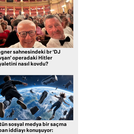
gner sahnesindeki br ‘DJ
vşan’ operadaki Hitler
aletini nasıl kovdu?
tün sosyal medya bir saçma
pan iddiayı konuşuyor: