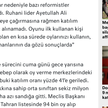
r nedeniyle bazı reformistler
ı. Ruhani lider Ayetullah Ali
eye çağırmasına rağmen katılım
Me
bağ
alınamadı. Oyunu ilk kullanan kişi
sil
an en kısa sürede oylarınızı kullanın,
af
şmanlarının da gözü sonuçlarda”
me sürecini cuma günü gece yarısına
Sebep olarak oy verme merkezlerindeki
uki katılım oranı yüzde 41’e geriledi.
Do
kına sahip orta sınıftan sekiz milyon
9 m
a azı sandığa gitti. Meclis Başkanı
kat
hran listesinde 94 bin oy alıp