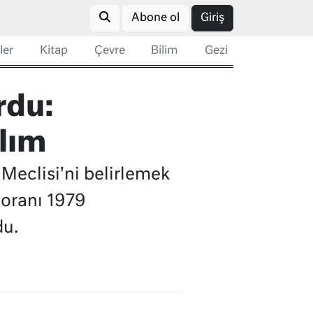
Abone ol
Giriş
ler
Kitap
Çevre
Bilim
Gezi
rdu:
lım
eclisi'ni belirlemek
 oranı 1979
du.