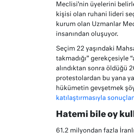
Meclisi’nin üyelerini belir
kişisi olan ruhani lideri 
kurum olan Uzmanlar Mecli
insanından oluşuyor.
Seçim 22 yaşındaki Mahs
takmadığı” gerekçesiyle “a
alındıktan sonra öldüğü 2
protestolardan bu yana yap
hükümetin gevşetmek şöyl
katılaştırmasıyla sonuçlan
Hatemi bile oy ku
61.2 milyondan fazla İran