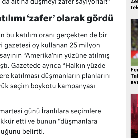
da altına düşmeyi zafer sayıyorlar!”
Zek
te
atılımı ‘zafer’ olarak gördü
çin bu katılım oranı gerçekten de bir
i gazetesi oy kullanan 25 milyon
 sayının “Amerika’nın yüzüne atılmış
ştı. Gazetede ayrıca “Halkın yüzde
Fe
ere katılması düşmanların planlarını
Ta
ava
üyük seçim boykotu kampanyası
martesi günü İranlılara seçimlere
eşekkür etti ve bunun “düşmanlara
duğunu belirtti.