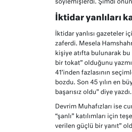
söylemişlerdi. Şimdi onun 
İktidar yanlıları k
İktidar yanlısı gazeteler i
zaferdi. Mesela Hamshahr
kişiye atıfta bulunarak bu
bir tokat” olduğunu yazmı
41’inden fazlasının seçiml
bozdu. Son 45 yılın en b
başarısız oldu” diye yazdı.
Devrim Muhafızları ise cu
“şanlı” katılımları için t
verilen güçlü bir yanıt” ol