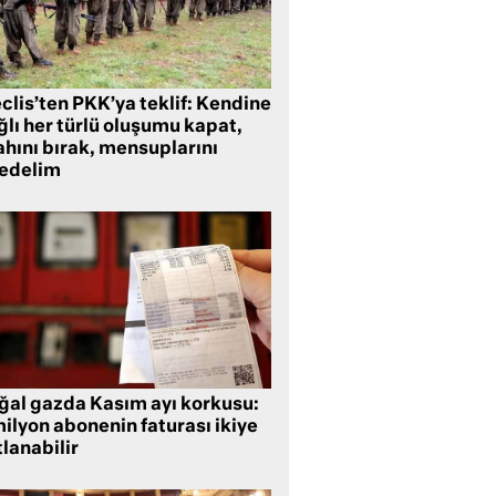
clis’ten PKK’ya teklif: Kendine
lı her türlü oluşumu kapat,
ahını bırak, mensuplarını
fedelim
ğal gazda Kasım ayı korkusu:
ilyon abonenin faturası ikiye
lanabilir