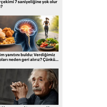
çekimi 7 saniyeliğine yok olur
?
im yanıtını buldu: Verdiğimiz
oları neden geri alırız? Çünkü…