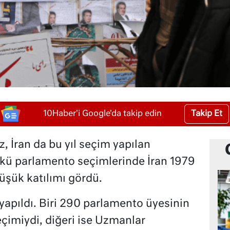
Takip Et
10Haber'i Google'da takip edin
z, İran da bu yıl seçim yapılan
nkü parlamento seçimlerinde İran 1979
şük katılımı gördü.
yapıldı. Biri 290 parlamento üyesinin
eçimiydi, diğeri ise Uzmanlar