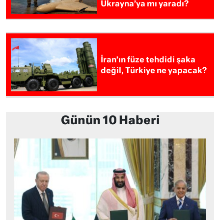
Ukrayna’ya mı yaradı?
İran’ın füze tehdidi şaka
değil, Türkiye ne yapacak?
Günün 10 Haberi