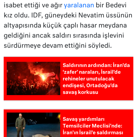
isabet ettiği ve ağır
yaralanan
bir Bedevi
kız oldu. IDF, güneydeki Nevatim üssünün
altyapısında küçük çaplı hasar meydana
geldiğini ancak saldırı sırasında işlevini
sürdürmeye devam ettiğini söyledi.
Saldırının ardından: İran’da
‘zafer’ naraları, İsrail’de
rehineler unutulacak
endişesi, Ortadoğu’da
savaş korkusu
Savaş yardımları
Temsilciler Meclisi’nde:
İran’ın İsrail’e saldırması