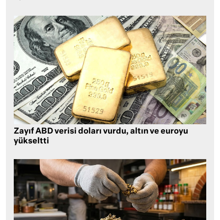
Zayıf ABD verisi doları vurdu, altın ve euroyu
yükseltti