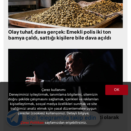
Olay tuhaf, dava gerçek: Emekli polis iki ton
bamya çaldı, sattığı kişilere bile dava açıldı
OK
Çerez kullanımı
Deneyiminizi iyileştirmek, tanımlama bilgilerini, sitemizin
doğru şekilde çalışmasını sağlamak, içerikleri ve reklamları
kişiselleştirmek, sosyal medya özellikleri sunmak ve site
trafiğimizi analiz etmek için yasal düzenlemelere uygun
çerezler (cookies) kullanıyoruz. Detaylı bilgiye;
Bizi Telegram'da takip edin
Özgür Özel, Le Monde’a yazdı: Yeni Parti olarak
Çerez Politikası
sayfamızdan erişebilirsiniz.
farklı bir gelecek öneriyoruz