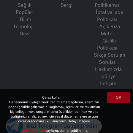
Sağlık
Sergi
Politikamız
Popüler
İptal ve İade
Bilim
Politikası
Teknoloji
Açık Rıza
Gezi
Metni
Gizlilik
Politikası
Sıkça Sorulan
Sorular
Hakkımızda
Künye
İletişim
OK
Çerez kullanımı
İsmet Berkan Yazıları
Deneyiminizi iyileştirmek, tanımlama bilgilerini, sitemizin
doğru şekilde çalışmasını sağlamak, içerikleri ve reklamları
Ertuğrul Özkök Yazıları
kişiselleştirmek, sosyal medya özellikleri sunmak ve site
Haftalık Gazete
trafiğimizi analiz etmek için yasal düzenlemelere uygun
çerezler (cookies) kullanıyoruz. Detaylı bilgiye;
Bizi Telegram'da takip edin
Çerez Politikası
sayfamızdan erişebilirsiniz.