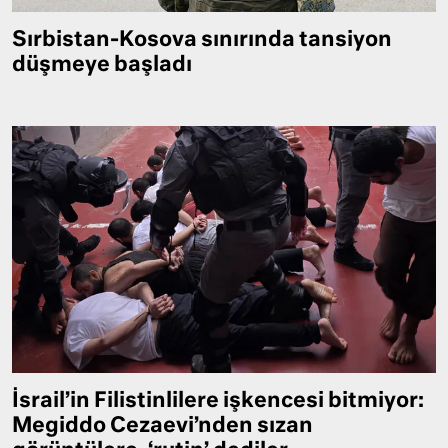
Sırbistan-Kosova sınırında tansiyon
düşmeye başladı
İsrail’in Filistinlilere işkencesi bitmiyor:
Megiddo Cezaevi’nden sızan