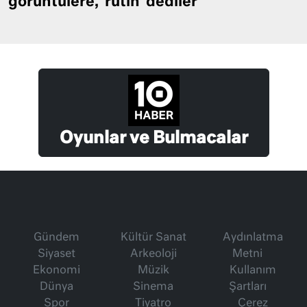
görüntülere, ‘rutin’ dediler
Oyunlar ve Bulmacalar
Gündem
Kültür Sanat
Aydınlatma
Siyaset
Arkeoloji
Metni
Ekonomi
Müzik
Kullanım
Dünya
Sinema
Şartları
Spor
Tiyatro
Çerez