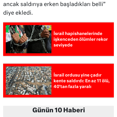
ancak saldırıya erken başladıkları belli”
diye ekledi.
İsrail hapishanelerinde
işkenceden ölümler rekor
seviyede
İsrail ordusu yine çadır
kente saldırdı: En az 11 ölü,
40’tan fazla yaralı
Günün 10 Haberi