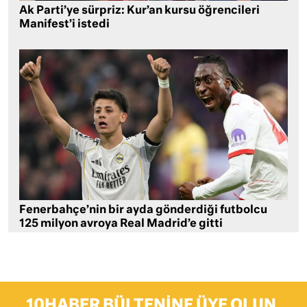
Ak Parti’ye sürpriz: Kur’an kursu öğrencileri
Manifest’i istedi
Fenerbahçe’nin bir ayda gönderdiği futbolcu
125 milyon avroya Real Madrid’e gitti
10HABER BÜLTENINE ÜYE OLUN,