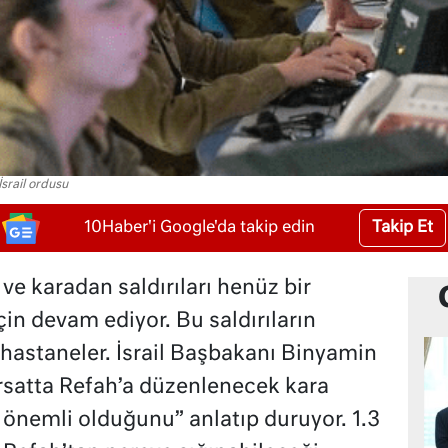
srail ordusu
Takip Et
10Haber'i Google'da takip edin
 ve karadan saldırıları henüz bir
in devam ediyor. Bu saldırıların
 hastaneler. İsrail Başbakanı Binyamin
rsatta Refah’a düzenlenecek kara
önemli olduğunu” anlatıp duruyor. 1.3