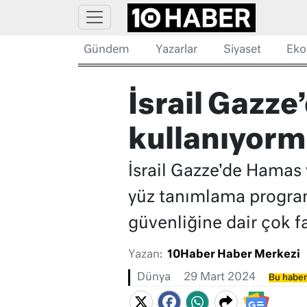
Gündem
Yazarlar
Siyaset
Eko
İsrail Gazz
kullanıyor
İsrail Gazze'de Hamas 
yüz tanımlama progra
güvenliğine dair çok fa
Yazan:
10Haber Haber Merkezi
Dünya
29 Mart 2024
Bu haber 