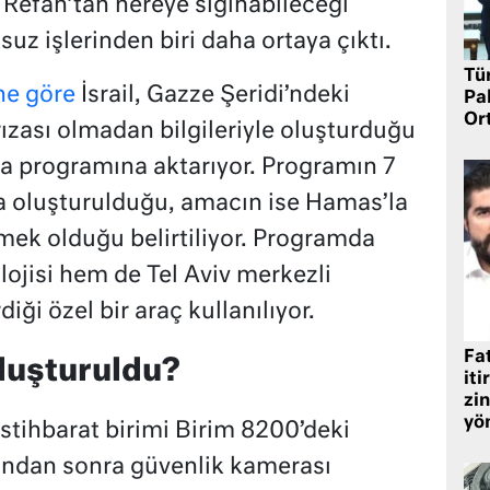
ı Refah’tan nereye sığınabileceği
ksuz işlerinden biri daha ortaya çıktı.
Tü
ne göre
İsrail, Gazze Şeridi’ndeki
Pa
Or
a rızası olmadan bilgileriyle oluşturduğu
ma programına aktarıyor. Programın 7
da oluşturulduğu, amacın ise Hamas’la
etmek olduğu belirtiliyor. Programda
jisi hem de Tel Aviv merkezli
diği özel bir araç kullanılıyor.
Fat
oluşturuldu?
iti
zin
yö
stihbarat birimi Birim 8200’deki
arından sonra güvenlik kamerası