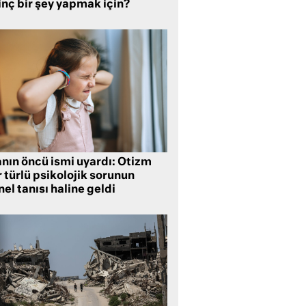
inç bir şey yapmak için?
anın öncü ismi uyardı: Otizm
 türlü psikolojik sorunun
el tanısı haline geldi