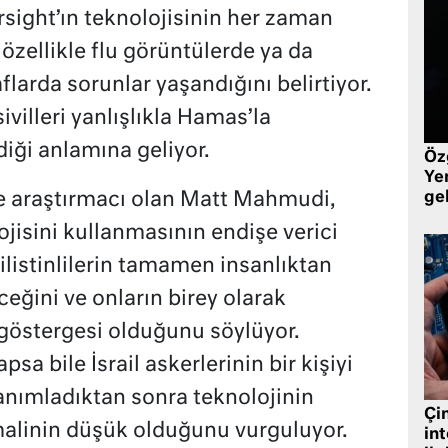
rsight’ın teknolojisinin her zaman
özellikle flu görüntülerde ya da
flarda sorunlar yaşandığını belirtiyor.
villeri yanlışlıkla Hamas’la
diği anlamına geliyor.
Öz
Yen
de araştırmacı olan Matt Mahmudi,
ge
ojisini kullanmasının endişe verici
istinlilerin tamamen insanlıktan
ceğini ve onların birey olarak
göstergesi olduğunu söylüyor.
a bile İsrail askerlerinin bir kişiyi
anımladıktan sonra teknolojinin
Çin
imalinin düşük olduğunu vurguluyor.
in