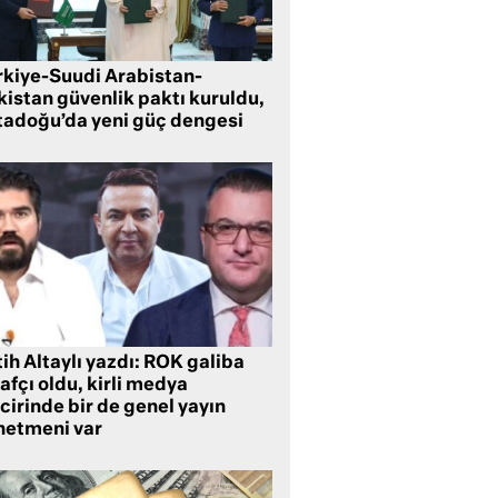
rkiye-Suudi Arabistan-
kistan güvenlik paktı kuruldu,
tadoğu’da yeni güç dengesi
ih Altaylı yazdı: ROK galiba
rafçı oldu, kirli medya
cirinde bir de genel yayın
netmeni var