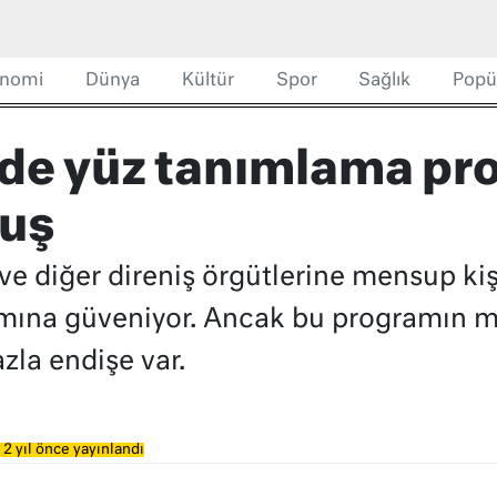
nomi
Dünya
Kültür
Spor
Sağlık
Popü
e’de yüz tanımlama pr
muş
ve diğer direniş örgütlerine mensup kişi
mına güveniyor. Ancak bu programın 
zla endişe var.
2 yıl önce yayınlandı