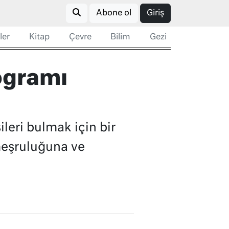
Abone ol
Giriş
ler
Kitap
Çevre
Bilim
Gezi
ogramı
leri bulmak için bir
meşruluğuna ve