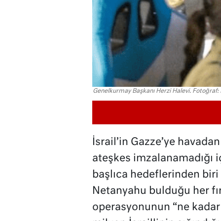
Genelkurmay Başkanı Herzi Halevi. Fotoğraf: İ
İsrail’in Gazze’ye havadan
ateşkes imzalanamadığı iç
başlıca hedeflerinden biri
Netanyahu bulduğu her fı
operasyonunun “ne kadar 