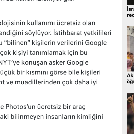
İsr
re
olojisinin kullanımı ücretsiz olan
diğini söylüyor. İstihbarat yetkilileri
“bilinen” kişilerin verilerini Google
çok kişiyi tanımlamak için bu
NYT’ye konuşan asker Google
ük bir kısmını görse bile kişileri
Ak 
ht ve muadillerinden çok daha iyi
öğr
 Photos’un ücretsiz bir araç
aki bilinmeyen insanların kimliğini