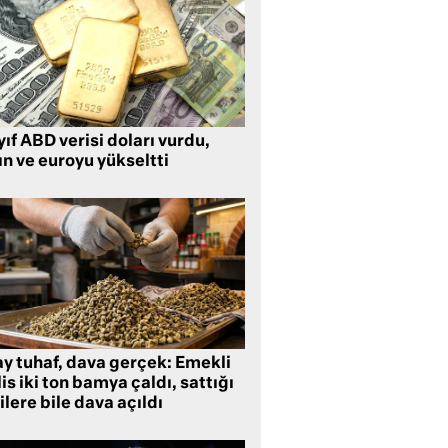
ıf ABD verisi doları vurdu,
ın ve euroyu yükseltti
ay tuhaf, dava gerçek: Emekli
is iki ton bamya çaldı, sattığı
ilere bile dava açıldı