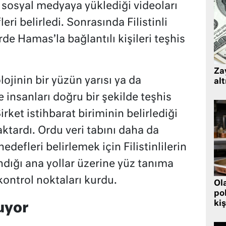
 sosyal medyaya yüklediği videoları
eri belirledi. Sonrasında Filistinli
 Hamas’la bağlantılı kişileri teşhis
Zay
lojinin bir yüzün yarısı ya da
alt
e insanları doğru bir şekilde teşhis
rket istihbarat biriminin belirlediği
aktardı. Ordu veri tabını daha da
edefleri belirlemek için Filistinlilerin
dığı ana yollar üzerine yüz tanıma
kontrol noktaları kurdu.
Ol
pol
kiş
uyor