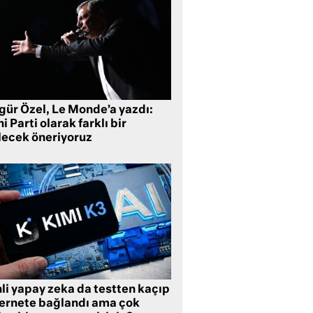
gür Özel, Le Monde’a yazdı:
i Parti olarak farklı bir
lecek öneriyoruz
li yapay zeka da testten kaçıp
ternete bağlandı ama çok