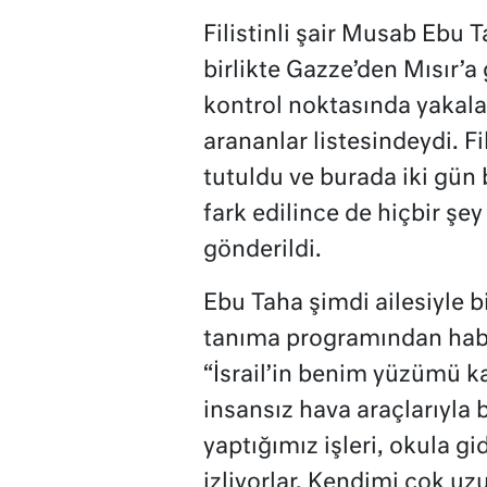
Filistinli şair Musab Ebu T
birlikte Gazze’den Mısır’a 
kontrol noktasında yakalan
arananlar listesindeydi. Fi
tutuldu ve burada iki gün
fark edilince de hiçbir şe
gönderildi.
Ebu Taha şimdi ailesiyle b
tanıma programından habe
“İsrail’in benim yüzümü ka
insansız hava araçlarıyla 
yaptığımız işleri, okula g
izliyorlar. Kendimi çok uz