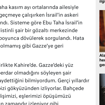
ilg
aha kasım ayı ortalarında ailesiyle
geçmeye çalışırken İsrail’in askeri
dı. Sisteme göre Ebu Taha İsrail’in
listinli şair bir gözaltı merkezinde
 boyunca dövülerek sorgulandı. Hata
y olmamış gibi Gazze’ye geri
Al
her
irlikte Kahire’de. Gazze’deki yüz
gen
rdar olmadığını söyleyen şair
ydettiğini bilmiyordum. Gerçi yıllardır
bizi gökyüzünden izliyorlar. Bahçede
idişimizi, eşlerimizi öpüşümüzü
un zamandır izleniyor gibi