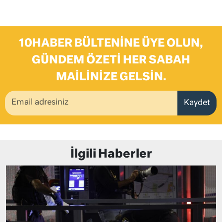
10HABER BÜLTENINE ÜYE OLUN,
GÜNDEM ÖZETI HER SABAH
MAILINIZE GELSIN.
Kaydet
İlgili Haberler