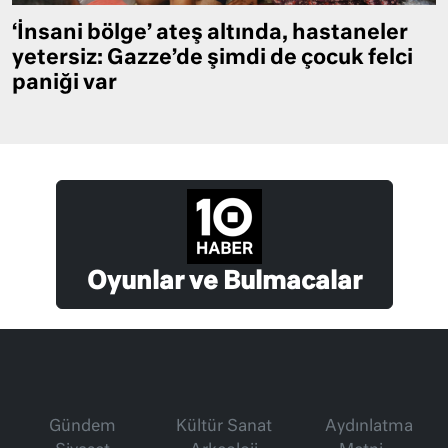
‘İnsani bölge’ ateş altında, hastaneler
yetersiz: Gazze’de şimdi de çocuk felci
paniği var
Oyunlar ve Bulmacalar
Gündem
Kültür Sanat
Aydınlatma