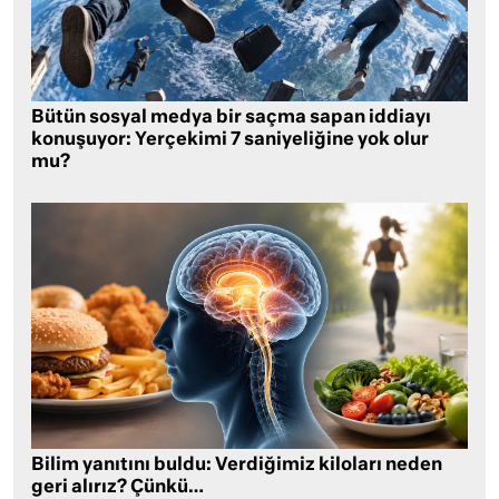
Bütün sosyal medya bir saçma sapan iddiayı
konuşuyor: Yerçekimi 7 saniyeliğine yok olur
mu?
Bilim yanıtını buldu: Verdiğimiz kiloları neden
geri alırız? Çünkü…