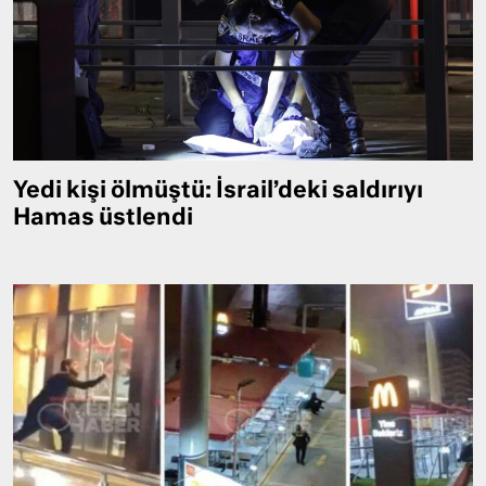
Yedi kişi ölmüştü: İsrail’deki saldırıyı
Hamas üstlendi