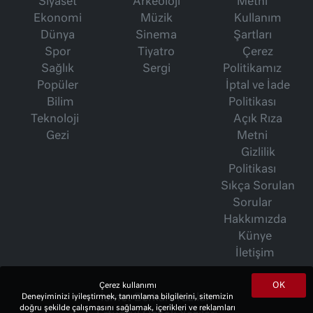
Siyaset
Arkeoloji
Metni
Ekonomi
Müzik
Kullanım
Dünya
Sinema
Şartları
Spor
Tiyatro
Çerez
Sağlık
Sergi
Politikamız
Popüler
İptal ve İade
Bilim
Politikası
Teknoloji
Açık Rıza
Gezi
Metni
Gizlilik
Politikası
Sıkça Sorulan
Sorular
Hakkımızda
Künye
İletişim
OK
Çerez kullanımı
İsmet Berkan Yazıları
Deneyiminizi iyileştirmek, tanımlama bilgilerini, sitemizin
doğru şekilde çalışmasını sağlamak, içerikleri ve reklamları