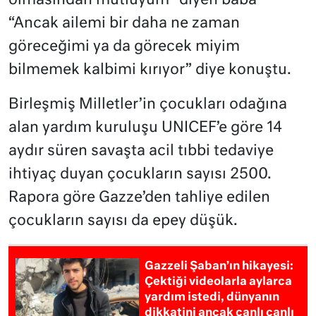
olmasından mutluyum” diyen baba
“Ancak ailemi bir daha ne zaman
göreceğimi ya da görecek miyim
bilmemek kalbimi kırıyor” diye konuştu.
Birleşmiş Milletler’in çocukları odağına
alan yardım kuruluşu UNICEF’e göre 14
aydır süren savaşta acil tıbbi tedaviye
ihtiyaç duyan çocukların sayısı 2500.
Rapora göre Gazze’den tahliye edilen
çocukların sayısı da epey düşük.
Gazzeli Şaban’ın hikayesi:
Çektiği videolarla aylarca
yardım istedi, dünyanın
dikkatini ancak canlı canlı