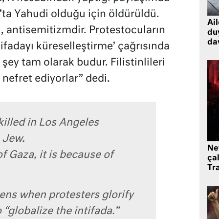
’ta Yahudi olduğu için öldürüldü.
Ai
 antisemitizmdir. Protestocuların
du
dav
ifadayı küreselleştirme’ çağrısında
şey tam olarak budur. Filistinlileri
nefret ediyorlar” dedi.
killed in Los Angeles
 Jew.
Ne
of Gaza, it is because of
çal
Tr
ens when protesters glorify
“globalize the intifada.”