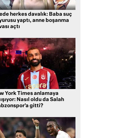
lede herkes davalık: Baba suç
yurusu yaptı, anne boşanma
ası açtı
w York Times anlamaya
ışıyor: Nasıl oldu da Salah
abzonspor’a gitti?