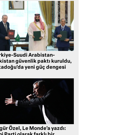
rkiye-Suudi Arabistan-
kistan güvenlik paktı kuruldu,
tadoğu’da yeni güç dengesi
gür Özel, Le Monde’a yazdı:
i Parti olarak farklı bir