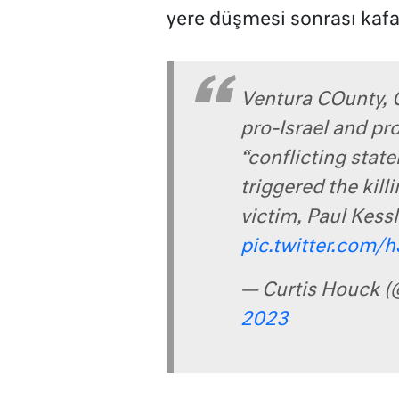
yere düşmesi sonrası kafa
Ventura COunty, C
pro-Israel and pr
“conflicting stat
triggered the kill
victim, Paul Kessl
pic.twitter.com
— Curtis Houck 
2023