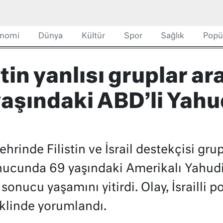
nomi
Dünya
Kültür
Spor
Sağlık
Popü
istin yanlısı gruplar a
aşındaki ABD’li Yahu
hrinde Filistin ve İsrail destekçisi gru
onucunda 69 yaşındaki Amerikalı Yahudi
sonucu yaşamını yitirdi. Olay, İsrailli po
eklinde yorumlandı.