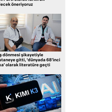
lecek öneriyoruz
ş dönmesi şikayetiyle
taneye gitti, ‘dünyada 68’inci
a’ olarak literatüre geçti