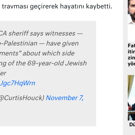
 travması geçirerek hayatını kaybetti.
A sheriff says witnesses —
o-Palestinian — have given
Fat
iti
ements” about which side
zin
ing of the 69-year-old Jewish
yö
er
/hJgc7HqWrn
(@CurtisHouck)
November 7,
Dü