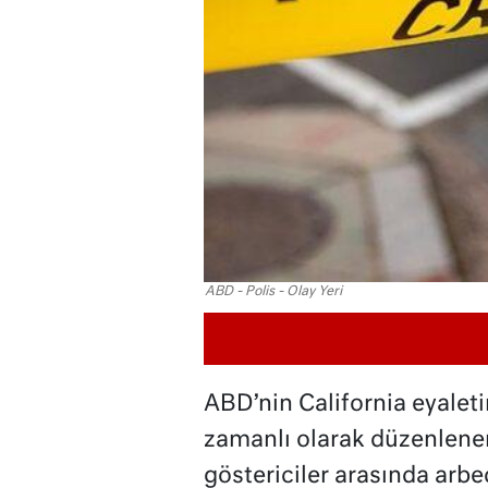
ABD - Polis - Olay Yeri
ABD’nin California eyalet
zamanlı olarak düzenlenen F
göstericiler arasında arbe