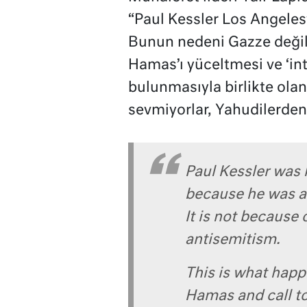
“Paul Kessler Los Angeles
Bunun nedeni Gazze değil,
Hamas’ı yüceltmesi ve ‘int
bulunmasıyla birlikte olan 
sevmiyorlar, Yahudilerden 
Paul Kessler was 
because he was a
It is not because 
antisemitism.
This is what happ
Hamas and call to 