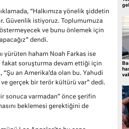
ge
ıklamada, “Halkımıza yönelik şiddetin
ur. Güvenlik istiyoruz. Toplumumuza
 göstermeyecek ve bunu önlemek için
yapacağız” dendi.
ı yürüten haham Noah Farkas ise
ni fakat soruşturma devam ettiği için
Ba
has
k, “Şu an Amerika’da olan bu. Yahudi
vak
ve gerçek bir terör kültürü var” dedi.
bir sonuca varmadan” önce şerifin
sını beklemesi gerektiğini de