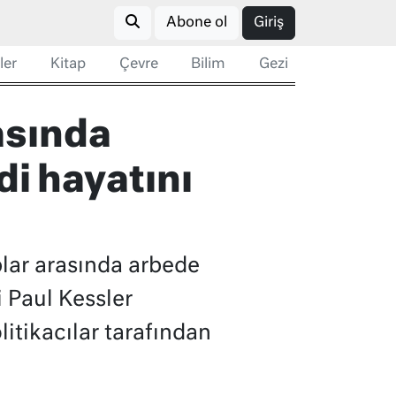
Abone ol
Giriş
ler
Kitap
Çevre
Bilim
Gezi
rasında
di hayatını
plar arasında arbede
 Paul Kessler
litikacılar tarafından