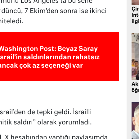
lümünü Los Angeles’ta bu sene
Çin
düncü, 7 Ekim’den sonra ise ikinci
in
iteledi.
ilg
Washington Post: Beyaz Saray
İsrail’in saldırılarından rahatsız
ancak çok az seçeneği var
Ak 
öğr
ail’den de tepki geldi. İsrailli
mitik saldırı” olarak yorumladı.
id, X hesabından yaptığı paylaşımda