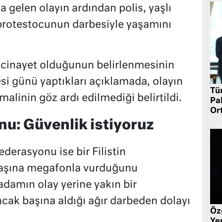
 gelen olayın ardından polis, yaşlı
 protestocunun darbesiyle yaşamını
 cinayet olduğunun belirlenmesinin
esi günü yaptıkları açıklamada, olayın
Tü
malinin göz ardı edilmediği belirtildi.
Pa
Or
u: Güvenlik istiyoruz
derasyonu ise bir Filistin
 başına megafonla vurduğunu
ı adamın olay yerine yakın bir
ncak başına aldığı ağır darbeden dolayı
Öz
Yen