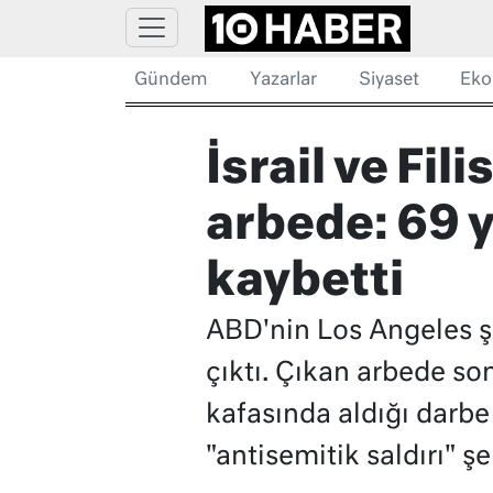
Gündem
Yazarlar
Siyaset
Eko
İsrail ve Fil
arbede: 69 y
kaybetti
ABD'nin Los Angeles şe
çıktı. Çıkan arbede s
kafasında aldığı darbe 
"antisemitik saldırı" ş