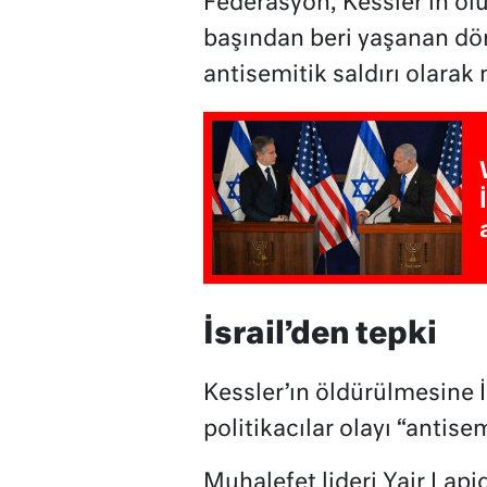
Federasyon, Kessler’ın ö
başından beri yaşanan dör
antisemitik saldırı olarak n
İsrail’den tepki
Kessler’ın öldürülmesine İsr
politikacılar olayı “antise
Muhalefet lideri Yair Lap