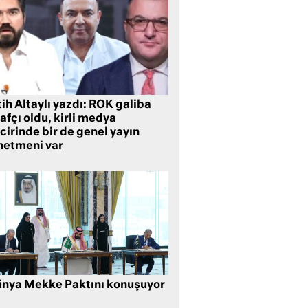
ih Altaylı yazdı: ROK galiba
rafçı oldu, kirli medya
cirinde bir de genel yayın
netmeni var
nya Mekke Paktını konuşuyor