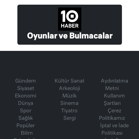
Oyunlar ve Bulmacalar
Gündem
Kültür Sanat
Aydınlatma
Siyaset
Arkeoloji
Metni
Ekonomi
Müzik
Kullanım
Dünya
Sinema
Şartları
Spor
Tiyatro
Çerez
Sağlık
Sergi
Politikamız
Popüler
İptal ve İade
Bilim
Politikası