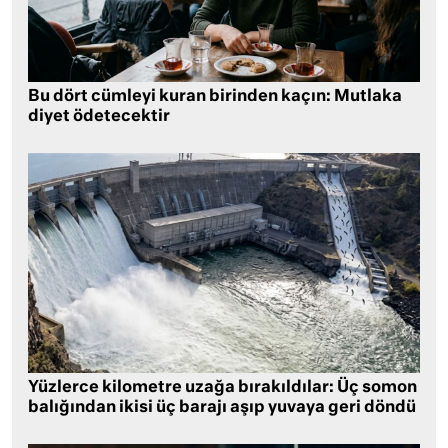
Bu dört cümleyi kuran birinden kaçın: Mutlaka
diyet ödetecektir
Yüzlerce kilometre uzağa bırakıldılar: Üç somon
balığından ikisi üç barajı aşıp yuvaya geri döndü