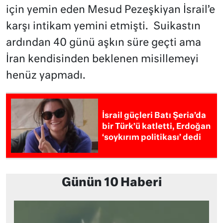
için yemin eden Mesud Pezeşkiyan İsrail’e
karşı intikam yemini etmişti. Suikastın
ardından 40 günü aşkın süre geçti ama
İran kendisinden beklenen misillemeyi
henüz yapmadı.
İsrail güçleri Batı Şeria’da
bir Türk’ü katletti, Erdoğan
‘soykırım politikası’ dedi
Günün 10 Haberi