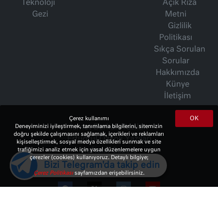
Teknoloji
Açık Rıza
Gezi
Metni
Gizlilik
Politikası
Sıkça Sorulan
Sorular
Hakkımızda
Künye
İletişim
OK
Çerez kullanımı
İsmet Berkan Yazıları
Deneyiminizi iyileştirmek, tanımlama bilgilerini, sitemizin
doğru şekilde çalışmasını sağlamak, içerikleri ve reklamları
Ertuğrul Özkök Yazıları
kişiselleştirmek, sosyal medya özellikleri sunmak ve site
Haftalık Gazete
trafiğimizi analiz etmek için yasal düzenlemelere uygun
çerezler (cookies) kullanıyoruz. Detaylı bilgiye;
Bizi Telegram'da takip edin
Çerez Politikası
sayfamızdan erişebilirsiniz.
© 2023 Copyright:
10Haber