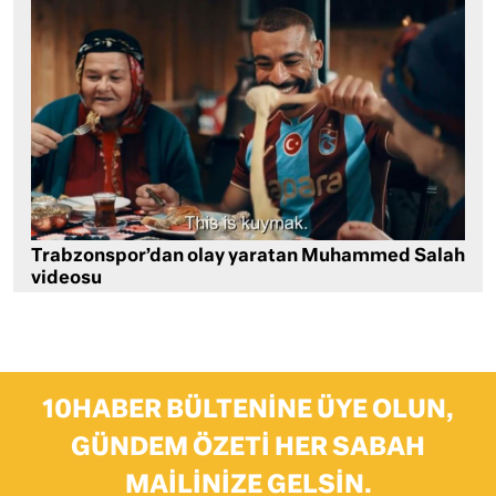
Trabzonspor’dan olay yaratan Muhammed Salah
videosu
10HABER BÜLTENINE ÜYE OLUN,
GÜNDEM ÖZETI HER SABAH
MAILINIZE GELSIN.