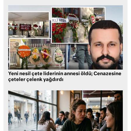
Yeni nesil çete liderinin annesi öldü; Cenazesine
çeteler çelenk yağdırdı