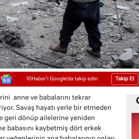
Takip Et
10Haber'i Google'da takip edin
ini anne ve babalarını tekrar
yor. Savaş hayatı yerle bir etmeden
 geri dönüp ailelerine yeniden
e babasını kaybetmiş dört erkek
 yeğenlerinin ana babalarının onları