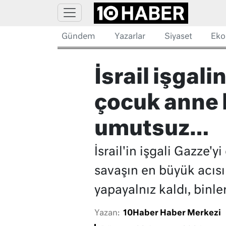
Gündem
Yazarlar
Siyaset
Eko
İsrail işgali
çocuk anne 
umutsuz…
İsrail'in işgali Gazze'
savaşın en büyük acısı
yapayalnız kaldı, binle
Yazan:
10Haber Haber Merkezi