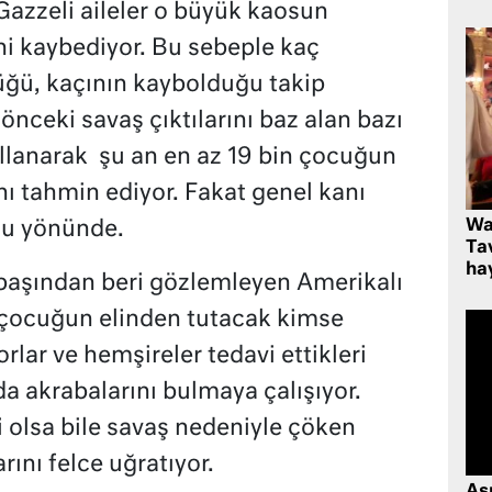
Gazzeli aileler o büyük kaosun
ini kaybediyor. Bu sebeple kaç
ğü, kaçının kaybolduğu takip
nceki savaş çıktılarını baz alan bazı
llanarak şu an en az 19 bin çocuğun
nı tahmin ediyor. Fakat genel kanı
Wa
ğu yönünde.
Ta
hay
 başından beri gözlemleyen Amerikalı
 çocuğun elinden tutacak kimse
rlar ve hemşireler tedavi ettikleri
a akrabalarını bulmaya çalışıyor.
i olsa bile savaş nedeniyle çöken
ını felce uğratıyor.
As