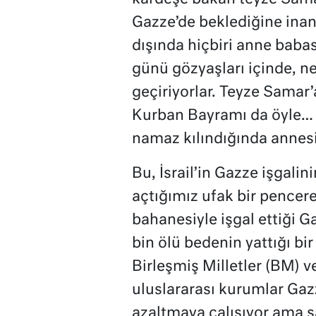
Gazze’de beklediğine inan
dışında hiçbiri anne baba
günü gözyaşları içinde, 
geçiriyorlar. Teyze Samar’
Kurban Bayramı da öyle…
namaz kılındığında annes
Bu, İsrail’in Gazze işgalin
açtığımız ufak bir pencere
bahanesiyle işgal ettiği Ga
bin ölü bedenin yattığı b
Birleşmiş Milletler (BM) v
uluslararası kurumlar Gaz
azaltmaya çalışıyor ama sav