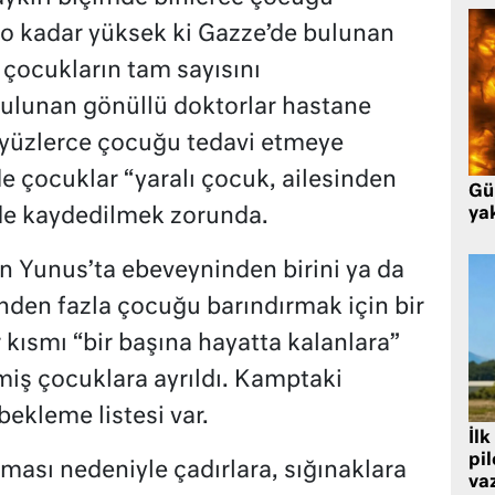
 o kadar yüksek ki Gazze’de bulunan
 çocukların tam sayısını
bulunan gönüllü doktorlar hastane
ş yüzlerce çocuğu tedavi etmeye
de çocuklar “yaralı çocuk, ailesinden
Gü
nde kaydedilmek zorunda.
ya
 Yunus’ta ebeveyninden birini ya da
inden fazla çocuğu barındırmak için bir
kısmı “bir başına hayatta kalanlara”
miş çocuklara ayrıldı. Kamptaki
bekleme listesi var.
İlk
pi
sı nedeniyle çadırlara, sığınaklara
va