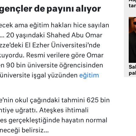
tan
ençler de payını alıyor
ecek ama eğitim hakları hice sayılan
lım… 20 yaşındaki Shahed Abu Omar
Gazze’deki El Ezher Üniversitesi’nde
kuyordu. Resmi verilere göre Omar
en 90 bin üniversite öğrencisinden
Sa
pa
12 üniversite işgal yüzünden
eğitim
e’nin okul çağındaki tahmini 625 bin
iye uğrattı. Ateşkes ihtimali
es gerçekleştiğinde hayatın normal
neceği belirsiz…