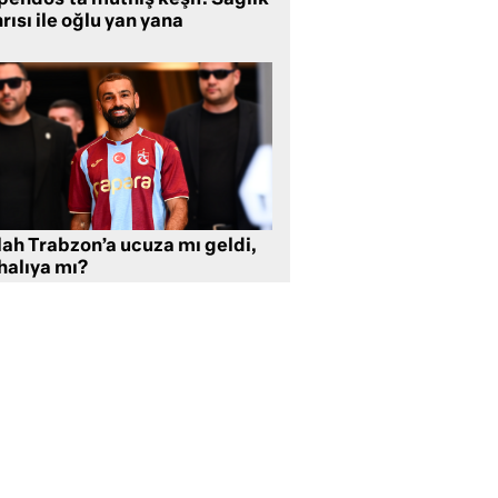
rısı ile oğlu yan yana
lah Trabzon’a ucuza mı geldi,
halıya mı?