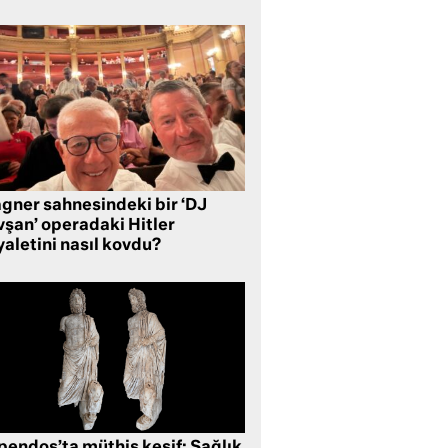
gner sahnesindeki bir ‘DJ
vşan’ operadaki Hitler
aletini nasıl kovdu?
pendos’ta müthiş keşif: Sağlık