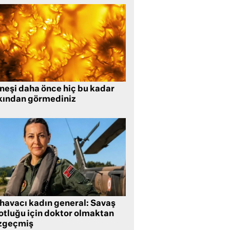
neşi daha önce hiç bu kadar
kından görmediniz
 havacı kadın general: Savaş
lotluğu için doktor olmaktan
zgeçmiş