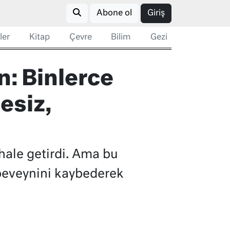
Abone ol
Giriş
ler
Kitap
Çevre
Bilim
Gezi
ın: Binlerce
esiz,
z hale getirdi. Ama bu
ebeveynini kaybederek