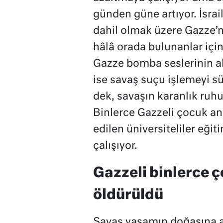
günden güne artıyor. İsrail’
dahil olmak üzere Gazze’ni
hâlâ orada bulunanlar için
Gazze bomba seslerinin altı
ise savaş suçu işlemeyi s
dek, savaşın karanlık ruhu
Binlerce Gazzeli çocuk an
edilen üniversiteliler eği
çalışıyor.
Gazzeli binlerce 
öldürüldü
Savaş yaşamın doğasına a