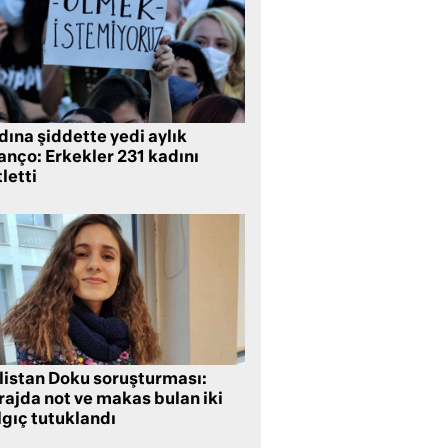
ına şiddette yedi aylık
anço: Erkekler 231 kadını
letti
listan Doku soruşturması:
rajda not ve makas bulan iki
lgıç tutuklandı