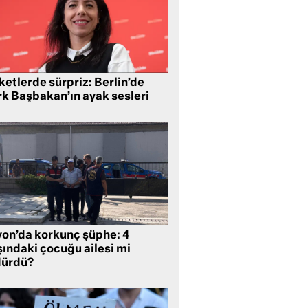
etlerde sürpriz: Berlin’de
rk Başbakan’ın ayak sesleri
yon’da korkunç şüphe: 4
şındaki çocuğu ailesi mi
dürdü?