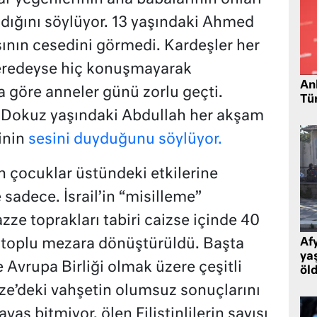
dığını söylüyor. 13 yaşındaki Ahmed
sının cesedini görmedi. Kardeşler her
neredeyse hiç konuşmayarak
Ank
a göre anneler günü zorlu geçti.
Tü
 Dokuz yaşındaki Abdullah her akşam
inin
sesini duyduğunu söylüyor.
in çocuklar üstündeki etkilerine
 sadece. İsrail’in “misilleme”
zze toprakları tabiri caizse içinde 40
ir toplu mezara dönüştürüldü. Başta
Af
ya
e Avrupa Birliği olmak üzere çeşitli
öl
ze’deki vahşetin olumsuz sonuçlarını
aş bitmiyor, ölen Filistinlilerin sayısı