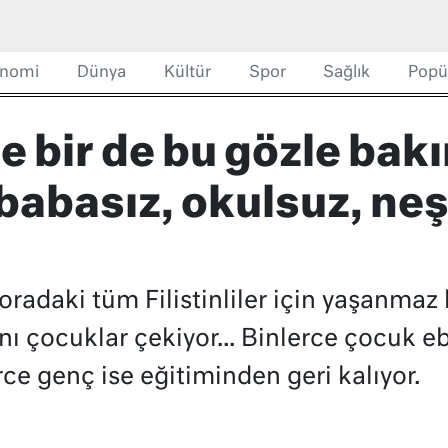
nomi
Dünya
Kültür
Spor
Sağlık
Popü
ne bir de bu gözle bak
babasız, okulsuz, neş
yi oradaki tüm Filistinliler için yaşanma
nı çocuklar çekiyor... Binlerce çocuk 
rce genç ise eğitiminden geri kalıyor.