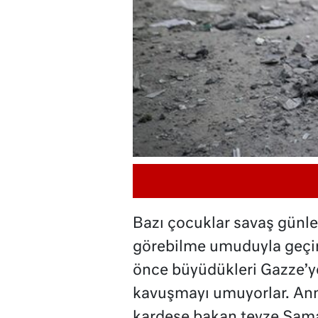
Bazı çocuklar savaş günler
görebilme umuduyla geçiri
önce büyüdükleri Gazze’ye
kavuşmayı umuyorlar. Ann
kardeşe bakan teyze Samar