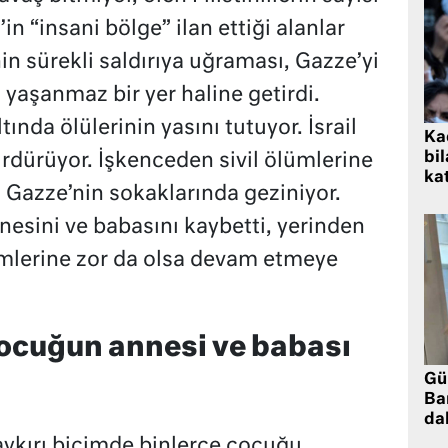
in “insani bölge” ilan ettiği alanlar
n sürekli saldırıya uğraması, Gazze’yi
 yaşanmaz bir yer haline getirdi.
nda ölülerinin yasını tutuyor. İsrail
Kad
bil
ürdürüyor. İşkenceden sivil ölümlerine
kat
 Gazze’nin sokaklarında geziniyor.
nesini ve babasını kaybetti, yerinden
timlerine zor da olsa devam etmeye
çocuğun annesi ve babası
Gü
Ba
da
ykırı biçimde binlerce çocuğu