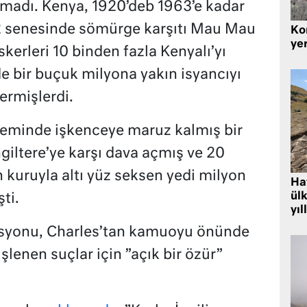
anmadı. Kenya, 1920’deb 1963’e kadar
52 senesinde sömürge karşıtı Mau Mau
Kor
yer
askerleri 10 binden fazla Kenyalı’yı
 bir buçuk milyona yakın isyancıyı
rmişlerdi.
eminde işkenceye maruz kalmış bir
ngiltere’ye karşı dava açmış ve 20
kuruyla altı yüz seksen yedi milyon
Hat
ülk
ti.
yıl
isyonu, Charles’tan kamuoyu önünde
lenen suçlar için ”açık bir özür”