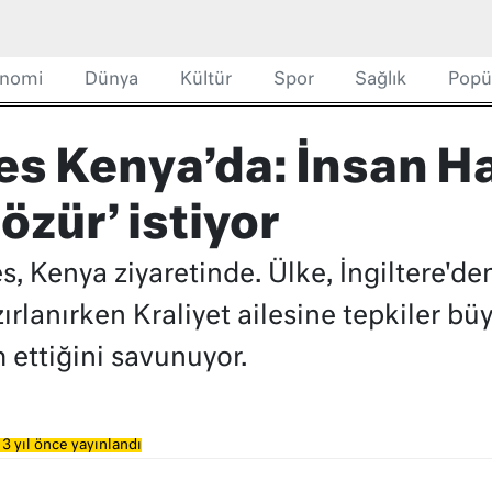
nomi
Dünya
Kültür
Spor
Sağlık
Popü
es Kenya’da: İnsan Ha
zür’ istiyor
les, Kenya ziyaretinde. Ülke, İngiltere'd
ırlanırken Kraliyet ailesine tepkiler bü
ettiğini savunuyor.
3 yıl önce yayınlandı