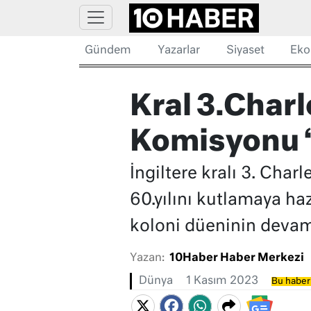
Gündem
Yazarlar
Siyaset
Eko
Kral 3.Charl
Komisyonu ‘ö
İngiltere kralı 3. Char
60.yılını kutlamaya haz
koloni düeninin devam 
Yazan:
10Haber Haber Merkezi
Dünya
1 Kasım 2023
Bu haber 