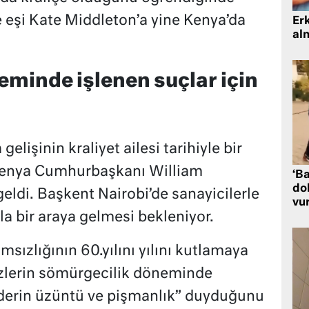
e eşi Kate Middleton’a yine Kenya’da
Er
al
minde işlenen suçlar için
elişinin kraliyet ailesi tarihiyle bir
ı, Kenya Cumhurbaşkanı William
‘Ba
dol
geldi. Başkent Nairobi’de sanayicilerle
vu
a bir araya gelmesi bekleniyor.
msızlığının 60.yılını yılını kutlamaya
izlerin sömürgecilik döneminde
 ”derin üzüntü ve pişmanlık” duyduğunu