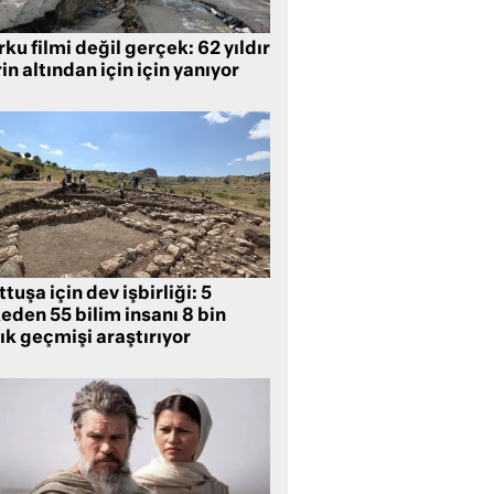
ku filmi değil gerçek: 62 yıldır
in altından için için yanıyor
tuşa için dev işbirliği: 5
eden 55 bilim insanı 8 bin
lık geçmişi araştırıyor