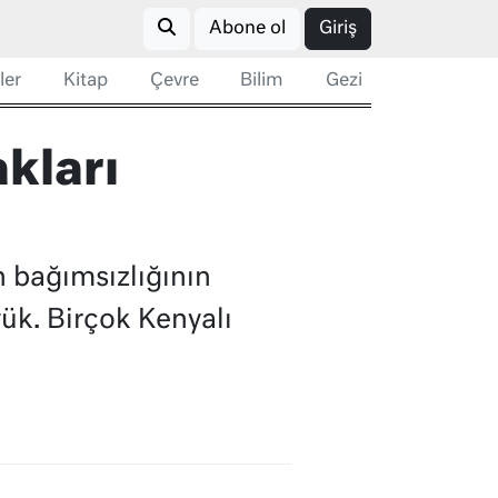
Abone ol
Giriş
ler
Kitap
Çevre
Bilim
Gezi
kları
en bağımsızlığının
yük. Birçok Kenyalı