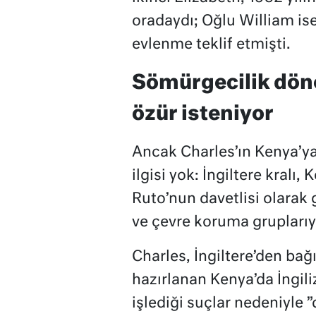
oradaydı; Oğlu William is
evlenme teklif etmişti.
Sömürgecilik döne
özür isteniyor
Ancak Charles’ın Kenya’ya g
ilgisi yok: İngiltere kral
Ruto’nun davetlisi olarak 
ve çevre koruma gruplarıyl
Charles, İngiltere’den bağı
hazırlanan Kenya’da İngil
işlediği suçlar nedeniyle