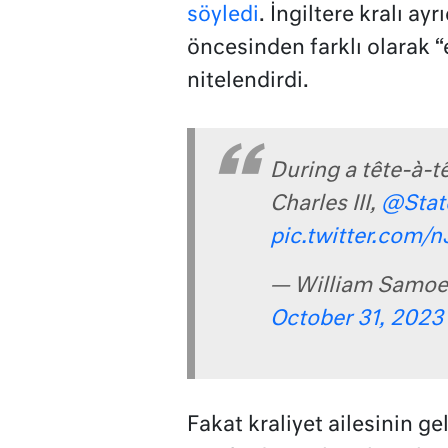
söyledi
. İngiltere kralı ayr
öncesinden farklı olarak “
nitelendirdi.
During a tête-à-t
Charles III,
@Stat
pic.twitter.com/
— William Samoei
October 31, 2023
Fakat kraliyet ailesinin ge