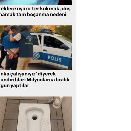
keklere uyarı: Ter kokmak, duş
mamak tam boşanma nedeni
nka çalışanıyız’ diyerek
andırdılar: Milyonlarca liralık
rgun yaptılar