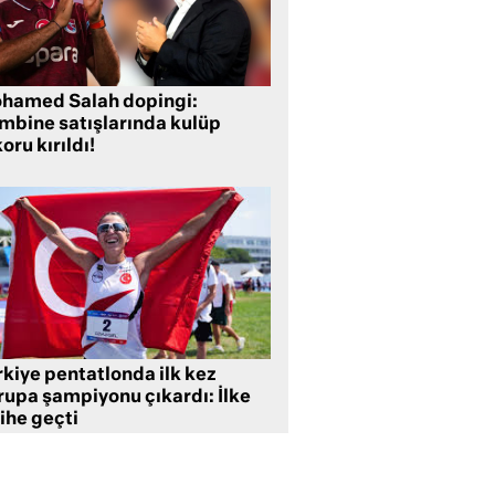
hamed Salah dopingi:
mbine satışlarında kulüp
oru kırıldı!
rkiye pentatlonda ilk kez
rupa şampiyonu çıkardı: İlke
ihe geçti