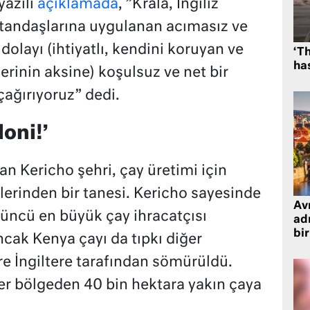
yazılı
açıklamada
, ”Krala, İngiliz
tandaşlarına uygulanan acımasız ve
olayı (ihtiyatlı, kendini koruyan ve
‘Th
has
rinin aksine) koşulsuz ve net bir
ağırıyoruz” dedi.
loni!’
n Kericho şehri, çay üretimi için
erinden bir tanesi. Kericho sayesinde
Avr
ncü en büyük çay ihracatçısı
adr
bir
ak Kenya çayı da tıpkı diğer
re İngiltere tarafından sömürüldü.
zler bölgeden 40 bin hektara yakın çaya