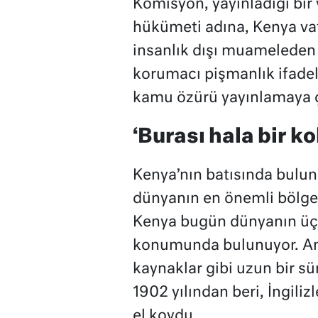
Komisyon, yayınladığı bir 
hükümeti adına, Kenya va
insanlık dışı muameleden d
korumacı pişmanlık ifadele
kamu özürü yayınlamaya ç
‘Burası hala bir ko
Kenya’nın batısında buluna
dünyanın en önemli bölgel
Kenya bugün dünyanın üçü
konumunda bulunuyor. Anc
kaynaklar gibi uzun bir sü
1902 yılından beri, İngili
el koydu.