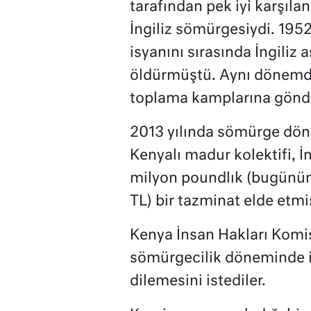
tarafından pek iyi karşıl
İngiliz sömürgesiydi. 19
isyanını sırasında İngiliz 
öldürmüştü. Aynı dönemde
toplama kamplarına gönde
2013 yılında sömürge dön
Kenyalı madur kolektifi, İ
milyon poundlık (bugünün 
TL) bir tazminat elde etmiş
Kenya İnsan Hakları Kom
sömürgecilik döneminde iş
dilemesini istediler.