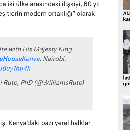
ıca iki ülke arasındaki ilişkiyi, 60 yıl
eşitlerin modern ortaklığı” olarak
Al
kar
ête with His Majesty King
eHouseKenya
, Nairobi.
nJ8uy1hu4k
İst
 Ruto, PhD (@WilliamsRuto)
gö
lişi Kenya’daki bazı yerel halklar