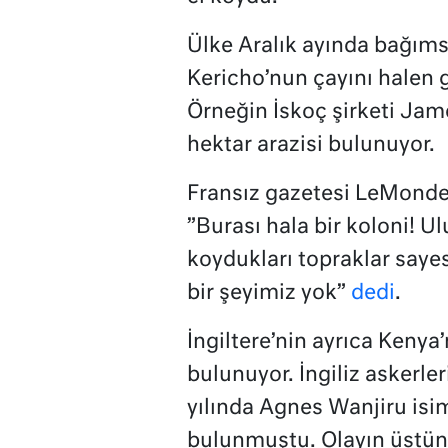
Ülke Aralık ayında bağımsı
Kericho’nun çayını halen gi
Örneğin İskoç şirketi Jam
hektar arazisi bulunuyor.
Fransız gazetesi LeMonde’
”Burası hala bir koloni! Ulu
koydukları topraklar saye
bir şeyimiz yok”
dedi
.
İngiltere’nin ayrıca Kenya
bulunuyor. İngiliz askerler
yılında Agnes Wanjiru isim
bulunmuştu. Olayın üstüne 