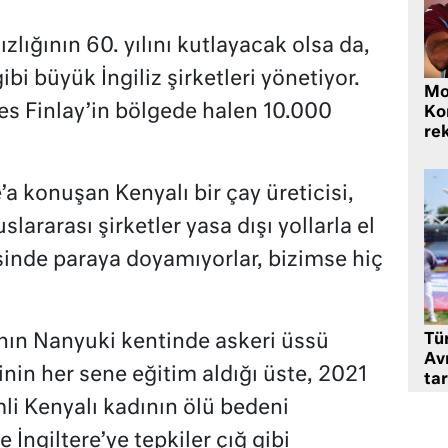
zlığının 60. yılını kutlayacak olsa da,
bi büyük İngiliz şirketleri yönetiyor.
Mo
es Finlay’in bölgede halen 10.000
Ko
rek
a konuşan Kenyalı bir çay üreticisi,
slararası şirketler yasa dışı yollarla el
sinde paraya doyamıyorlar, bizimse hiç
’nın Nanyuki kentinde askeri üssü
Tü
Av
inin her sene eğitim aldığı üste, 2021
tar
li Kenyalı kadının ölü bedeni
İngiltere’ye tepkiler çığ gibi