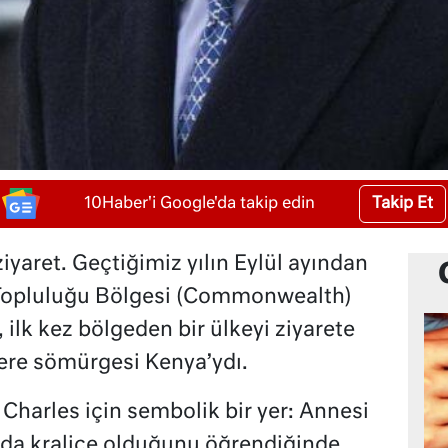
Takip Et
10Haber'i Google'da takip edin
ziyaret. Geçtiğimiz yılın Eylül ayından
er Topluluğu Bölgesi (Commonwealth)
 ilk kez bölgeden bir ülkeyi ziyarete
ltere sömürgesi Kenya’ydı.
Charles için sembolik bir yer: Annesi
ında kraliçe olduğunu öğrendiğinde