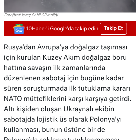
Fotoğraf: İsveç Sahil Güvenliği
Takip Et
10Haber'i Google'da takip edin
Rusya’dan Avrupa’ya doğalgaz taşıması
için kurulan Kuzey Akım doğalgaz boru
hattına savaşın ilk zamanlarında
düzenlenen sabotaj için bugüne kadar
süren soruşturmada ilk tutuklama kararı
NATO müttefiklerini karşı karşıya getirdi.
Altı kişiden oluşan Ukraynalı ekibin
sabotajda lojistik üs olarak Polonya’yı
kullanması, bunun üstüne bir de