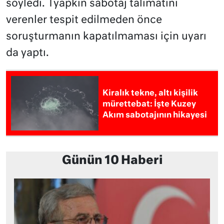
söyledi. Tyapkin sabotaj talimatını
verenler tespit edilmeden önce
soruşturmanın kapatılmaması için uyarı
da yaptı.
Kiralık tekne, altı kişilik
mürettebat: İşte Kuzey
Akım sabotajının hikayesi
Günün 10 Haberi