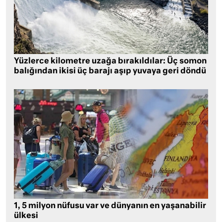
Yüzlerce kilometre uzağa bırakıldılar: Üç somon
balığından ikisi üç barajı aşıp yuvaya geri döndü
1, 5 milyon nüfusu var ve dünyanın en yaşanabilir
ülkesi