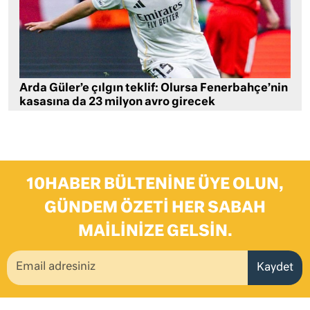
Arda Güler’e çılgın teklif: Olursa Fenerbahçe’nin
kasasına da 23 milyon avro girecek
10HABER BÜLTENINE ÜYE OLUN,
GÜNDEM ÖZETI HER SABAH
MAILINIZE GELSIN.
Kaydet