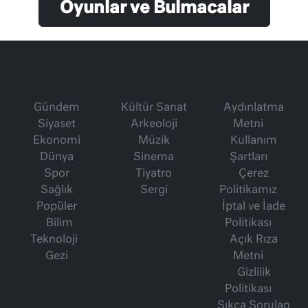
Oyunlar ve Bulmacalar
Gündem
Kültür Sanat
Aydınlatma
Siyaset
Arkeoloji
Metni
Ekonomi
Müzik
Kullanım
Dünya
Sinema
Şartları
Spor
Tiyatro
Çerez
Sağlık
Sergi
Politikamız
Popüler
İptal ve İade
Bilim
Politikası
Teknoloji
Açık Rıza
Gezi
Metni
Gizlilik
Politikası
Sıkça Sorulan