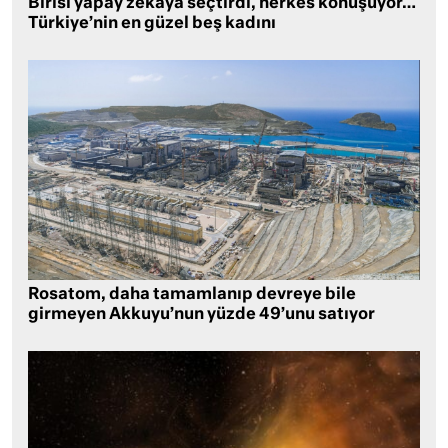
Birisi yapay zekaya seçtirdi, herkes konuşuyor…
Türkiye’nin en güzel beş kadını
Rosatom, daha tamamlanıp devreye bile
girmeyen Akkuyu’nun yüzde 49’unu satıyor