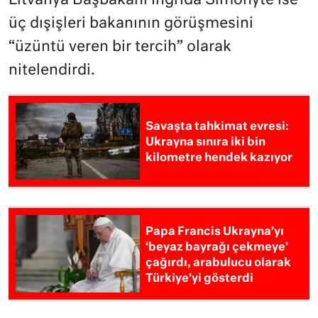
Litvanya Başbakanı Ingrida Simonyte ise
üç dışişleri bakanının görüşmesini
“üzüntü veren bir tercih” olarak
nitelendirdi.
Savaşta tahkimat evresi:
Ukrayna sınıra iki bin
kilometre hendek kazıyor
Papa Francis Ukrayna’yı
‘beyaz bayrağı çekmeye’
çağırdı, arabulucu olarak
Türkiye’yi gösterdi