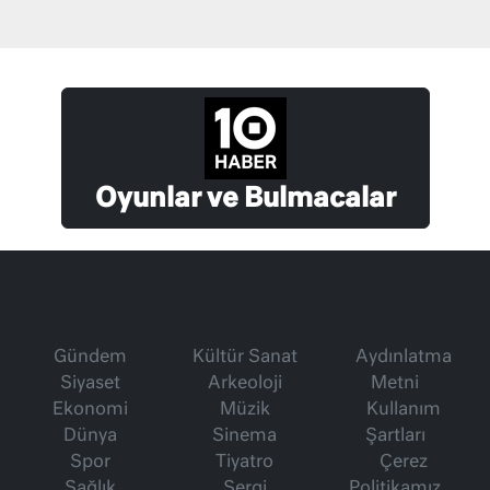
Oyunlar ve Bulmacalar
Gündem
Kültür Sanat
Aydınlatma
Siyaset
Arkeoloji
Metni
Ekonomi
Müzik
Kullanım
Dünya
Sinema
Şartları
Spor
Tiyatro
Çerez
Sağlık
Sergi
Politikamız