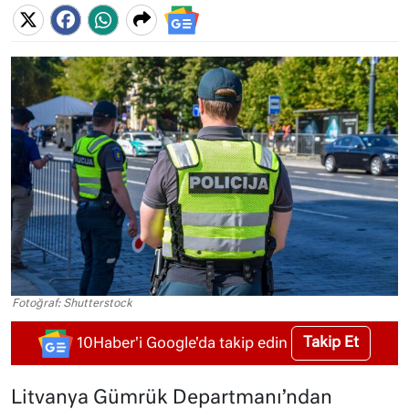
Fotoğraf: Shutterstock
Takip Et
10Haber'i Google'da takip edin
Litvanya Gümrük Departmanı’ndan