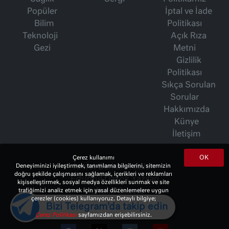
Popüler
İptal ve İade
Bilim
Politikası
Teknoloji
Açık Rıza
Gezi
Metni
Gizlilik
Politikası
Sıkça Sorulan
Sorular
Hakkımızda
Künye
İletişim
OK
Çerez kullanımı
İsmet Berkan Yazıları
Deneyiminizi iyileştirmek, tanımlama bilgilerini, sitemizin
doğru şekilde çalışmasını sağlamak, içerikleri ve reklamları
Ertuğrul Özkök Yazıları
kişiselleştirmek, sosyal medya özellikleri sunmak ve site
Haftalık Gazete
trafiğimizi analiz etmek için yasal düzenlemelere uygun
çerezler (cookies) kullanıyoruz. Detaylı bilgiye;
Bizi Telegram'da takip edin
Çerez Politikası
sayfamızdan erişebilirsiniz.