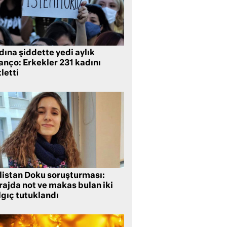
ına şiddette yedi aylık
anço: Erkekler 231 kadını
letti
listan Doku soruşturması:
rajda not ve makas bulan iki
lgıç tutuklandı