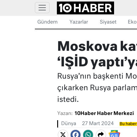
Gündem
Yazarlar
Siyaset
Eko
Moskova katl
‘IŞİD yaptı’
Rusya’nın başkenti Mos
çıkarken Rusya parlam
istedi.
Yazan:
10Haber Haber Merkezi
Dünya
27 Mart 2024
Bu haber 