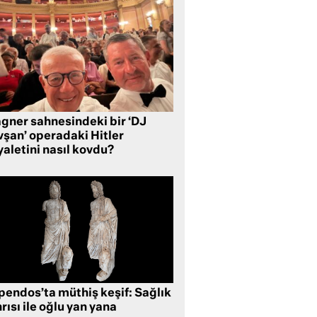
gner sahnesindeki bir ‘DJ
vşan’ operadaki Hitler
aletini nasıl kovdu?
pendos’ta müthiş keşif: Sağlık
rısı ile oğlu yan yana