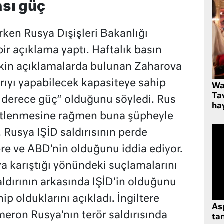
sı güç
ken Rusya Dışişleri Bakanlığı
r açıklama yaptı. Haftalık basın
lişkin açıklamalarda bulunan Zaharova
rıyı yapabilecek kapasiteye sahip
Wa
Ta
derece güç” olduğunu söyledi. Rus
hay
ı üstlenmesine rağmen buna şüpheyle
Rusya IŞİD saldırısının perde
ere ve ABD’nin olduğunu iddia ediyor.
ya karıştığı yönündeki suçlamalarını
aldırının arkasında IŞİD’in olduğunu
p olduklarını açıkladı. İngiltere
As
meron Rusya’nın terör saldırısında
tan