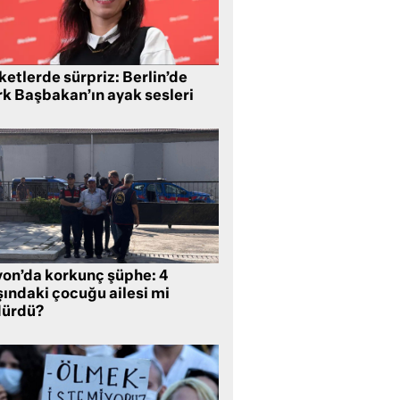
etlerde sürpriz: Berlin’de
rk Başbakan’ın ayak sesleri
yon’da korkunç şüphe: 4
şındaki çocuğu ailesi mi
dürdü?