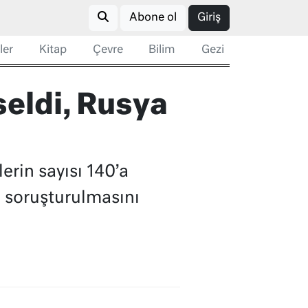
Abone ol
Giriş
ler
Kitap
Çevre
Bilim
Gezi
seldi, Rusya
erin sayısı 140’a
 soruşturulmasını