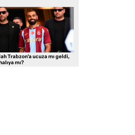
lah Trabzon’a ucuza mı geldi,
halıya mı?