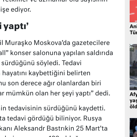
şe ediyor.
 yaptı’
Ank
Tü
il Muraşko Moskova’da gazetecilere
ll” konser salonuna yapılan saldırıda
n sürdüğünü söyledi. Tedavi
hayatını kaybettiğini belirten
 son derece ağır olanlardan biri
ar mümkün olan her şeyi yaptı” dedi.
Af
ya
öl
nin tedavisinin sürdüğünü kaydetti.
kta tedavi gördüğü biliniyor. Rusya
anı Aleksandr Bastrıkin 25 Mart’ta