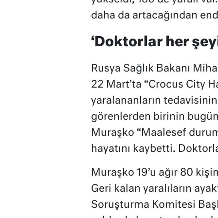
daha da artacağından endi
‘Doktorlar her şeyi
Rusya Sağlık Bakanı Miha
22 Mart’ta “Crocus City Ha
yaralananların tedavisini
görenlerden birinin bugün 
Muraşko “Maalesef durumu
hayatını kaybetti. Doktorl
Muraşko 19’u ağır 80 kişi
Geri kalan yaralıların aya
Soruşturma Komitesi Başk