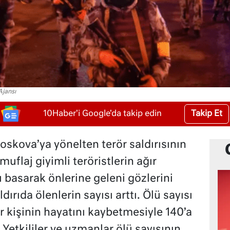
Ajansı
Takip Et
10Haber'i Google'da takip edin
skova’ya yönelten terör saldırısının
uflaj giyimli teröristlerin ağır
 basarak önlerine geleni gözlerini
ırıda ölenlerin sayısı arttı. Ölü sayısı
r kişinin hayatını kaybetmesiyle 140’a
. Yetkililer ve uzmanlar ölü sayısının