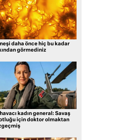
neşi daha önce hiç bu kadar
kından görmediniz
 havacı kadın general: Savaş
lotluğu için doktor olmaktan
zgeçmiş