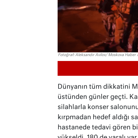
Fotoğraf: Aleksandır Avilov/ Moskova Haber 
Dünyanın tüm dikkatini Mo
üstünden günler geçti. Kam
silahlarla konser salonunu
kırpmadan hedef aldığı sald
hastanede tedavi gören bi
yükseldi, 180 de yaralı var