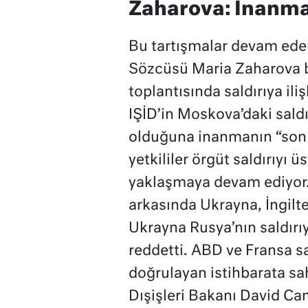
Zaharova: İnanma
Bu tartışmalar devam eder
Sözcüsü Maria Zaharova bi
toplantısında saldırıya i
IŞİD’in Moskova’daki saldı
olduğuna inanmanın “son 
yetkililer örgüt saldırıy
yaklaşmaya devam ediyor. 
arkasında Ukrayna, İngilt
Ukrayna Rusya’nın saldırı
reddetti. ABD ve Fransa s
doğrulayan istihbarata sahi
Dışişleri Bakanı David Ca