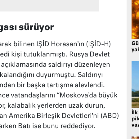
gası sürüyor
arak bilinen IŞİD Horasan’ın (IŞİD-H)
Gü
ya
 yedi kişi tutuklanmıştı. Rusya Devlet
k açıklamasında saldırıyı düzenleyen
yakalandığını duyurmuştu. Saldırıyı
ndan bir başka tartışma alevlendi.
önce vatandaşlarını “Moskova’da büyük
yor, kalabalık yerlerden uzak durun,
İlk
ran Amerika Birleşik Devletleri’ni (ABD)
pi
va
arken Batı ise bunu reddediyor.