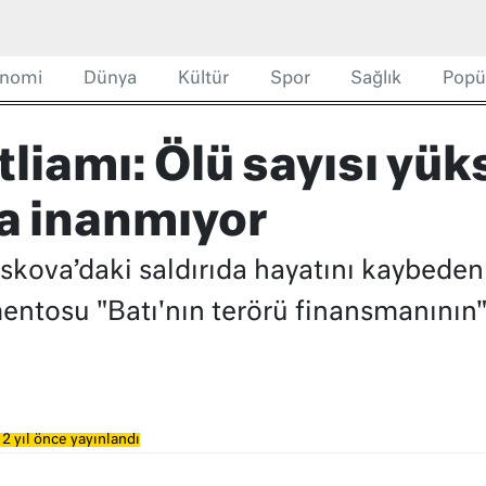
nomi
Dünya
Kültür
Spor
Sağlık
Popü
iamı: Ölü sayısı yük
ya inanmıyor
kova’daki saldırıda hayatını kaybedenl
entosu "Batı'nın terörü finansmanının"
2 yıl önce yayınlandı