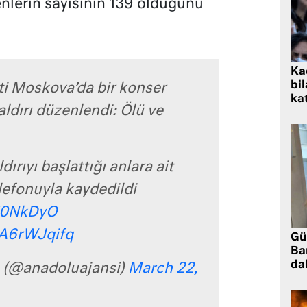
enlerin sayısının 139 olduğunu
Kad
bil
i Moskova’da bir konser
kat
aldırı düzenlendi: Ölü ve
ldırıyı başlattığı anlara ait
lefonuyla kaydedildi
PY0NkDyO
SA6rWJqifq
Gü
Ba
da
 (@anadoluajansi)
March 22,