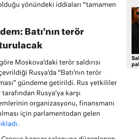
 olduğu yönündeki iddiaları “tamamen
dem: Batı’nın terör
turulacak
Sa
göre Moskova’daki terör saldırısı
pa
evrildiği Rusya’da “Batı’nın terör
ası” gündeme getirildi. Rus yetkililer
r tarafından Rusya’ya karşı
ylemlerinin organizasyonu, finansmanı
rılması için parlamentodan gelen
ıkladı.