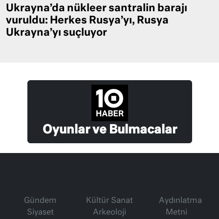
Ukrayna’da nükleer santralin barajı
vuruldu: Herkes Rusya’yı, Rusya
Ukrayna’yı suçluyor
Oyunlar ve Bulmacalar
Gündem
Kültür Sanat
Aydınlatma
Siyaset
Arkeoloji
Metni