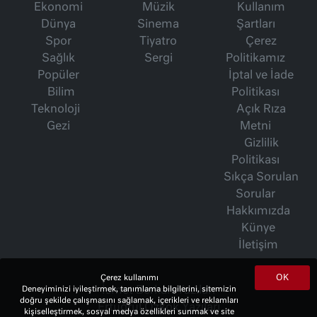
Ekonomi
Müzik
Kullanım
Dünya
Sinema
Şartları
Spor
Tiyatro
Çerez
Sağlık
Sergi
Politikamız
Popüler
İptal ve İade
Bilim
Politikası
Teknoloji
Açık Rıza
Gezi
Metni
Gizlilik
Politikası
Sıkça Sorulan
Sorular
Hakkımızda
Künye
İletişim
OK
Çerez kullanımı
İsmet Berkan Yazıları
Deneyiminizi iyileştirmek, tanımlama bilgilerini, sitemizin
doğru şekilde çalışmasını sağlamak, içerikleri ve reklamları
Ertuğrul Özkök Yazıları
kişiselleştirmek, sosyal medya özellikleri sunmak ve site