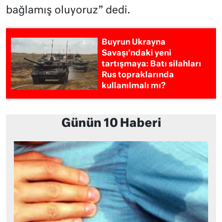
bağlamış oluyoruz” dedi.
Buyrun Ukrayna
Savaşı’ndaki yeni
tartışmaya: Batı silahları
Rus topraklarında
kullanılmalı mı?
Günün 10 Haberi