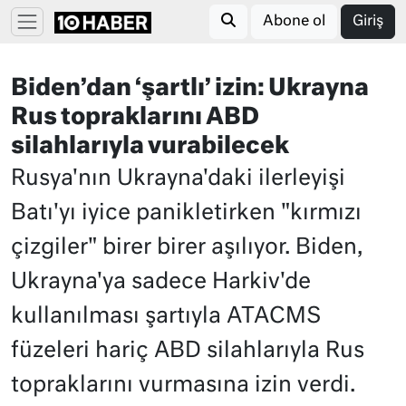
Abone ol
Giriş
Biden’dan ‘şartlı’ izin: Ukrayna
Rus topraklarını ABD
silahlarıyla vurabilecek
Rusya'nın Ukrayna'daki ilerleyişi
Batı'yı iyice panikletirken "kırmızı
çizgiler" birer birer aşılıyor. Biden,
Ukrayna'ya sadece Harkiv'de
kullanılması şartıyla ATACMS
füzeleri hariç ABD silahlarıyla Rus
topraklarını vurmasına izin verdi.