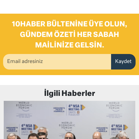
10HABER BÜLTENINE ÜYE OLUN,
GÜNDEM ÖZETI HER SABAH
MAILINIZE GELSIN.
Kaydet
İlgili Haberler