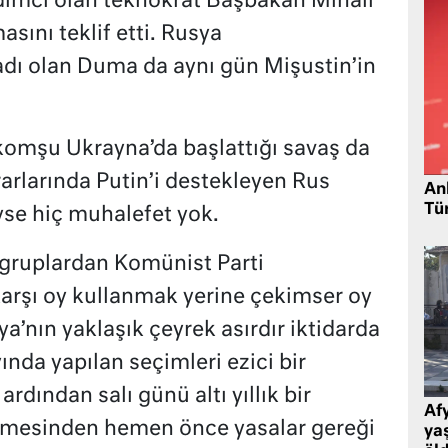
dımcı olan teknokrat Başbakan Mihail
sını teklif etti. Rusya
dı olan Duma da aynı gün Mişustin’in
komşu Ukrayna’da başlattığı savaş da
arlarında Putin’i destekleyen Rus
Ank
Tü
se hiç muhalefet yok.
 gruplardan Komünist Parti
 karşı oy kullanmak yerine çekimser oy
a’nın yaklaşık çeyrek asırdır iktidarda
yında yapılan seçimleri ezici bir
dından salı günü altı yıllık bir
Af
tmesinden hemen önce yasalar gereği
ya