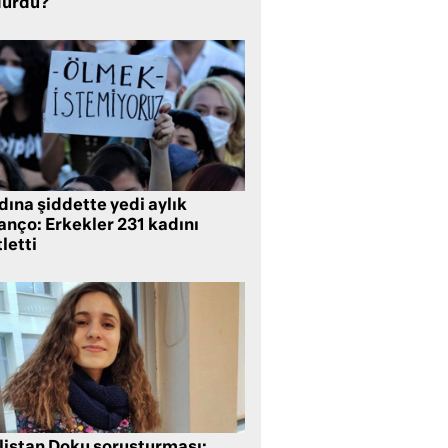
dürdü?
ına şiddette yedi aylık
anço: Erkekler 231 kadını
letti