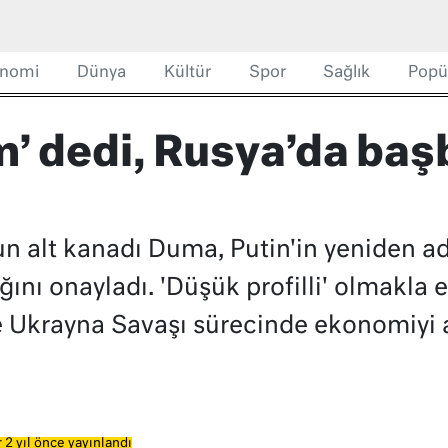
nomi
Dünya
Kültür
Spor
Sağlık
Popü
m’ dedi, Rusya’da ba
 alt kanadı Duma, Putin'in yeniden ad
ını onayladı. 'Düşük profilli' olmakla e
 Ukrayna Savaşı sürecinde ekonomiyi 
 2 yıl önce yayınlandı