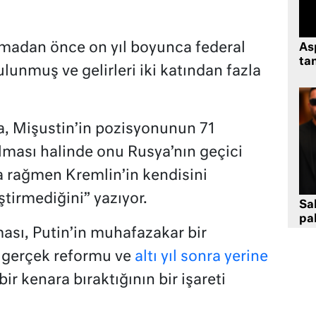
madan önce on yıl boyunca federal
As
tan
ulunmuş ve gelirleri iki katından fazla
, Mişustin’in pozisyonunun 71
olması halinde onu Rusya’nın geçici
 rağmen Kremlin’in kendisini
iştirmediğini” yazıyor.
Sa
pa
ası, Putin’in muhafazakar bir
 gerçek reformu ve
altı yıl sonra yerine
bir kenara bıraktığının bir işareti