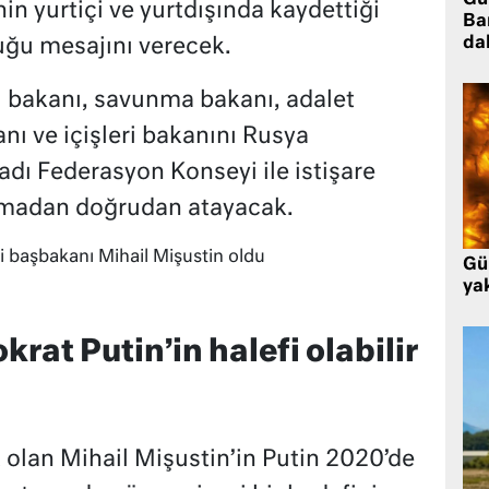
Gü
in yurtiçi ve yurtdışında kaydettiği
Ba
da
ğu mesajını verecek.
ri bakanı, savunma bakanı, adalet
nı ve içişleri bakanını Rusya
ı Federasyon Konseyi ile istişare
lmadan doğrudan atayacak.
Gü
ya
krat Putin’in halefi olabilir
t olan Mihail Mişustin’in Putin 2020’de