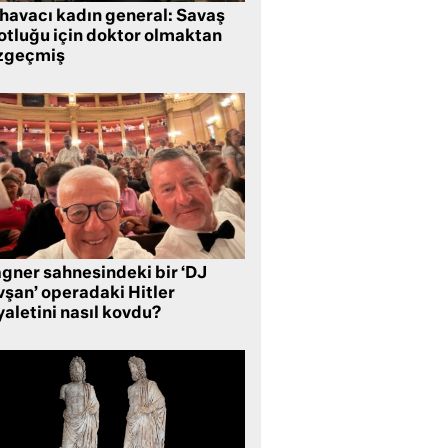
 havacı kadın general: Savaş
lotluğu için doktor olmaktan
zgeçmiş
gner sahnesindeki bir ‘DJ
vşan’ operadaki Hitler
aletini nasıl kovdu?