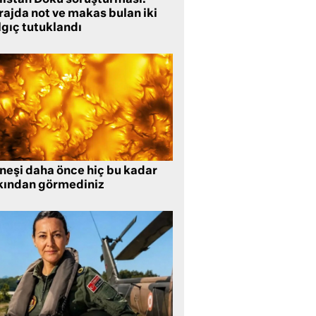
listan Doku soruşturması:
rajda not ve makas bulan iki
lgıç tutuklandı
neşi daha önce hiç bu kadar
kından görmediniz