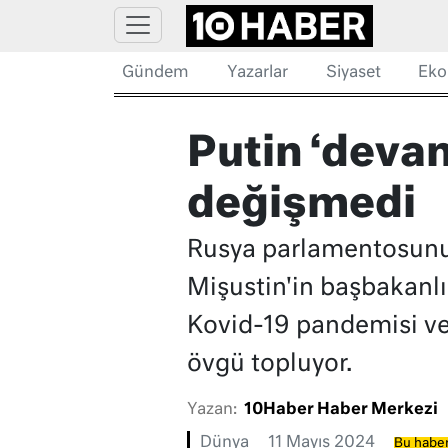
Gündem
Yazarlar
Siyaset
Eko
Putin ‘deva
değişmedi
Rusya parlamentosunun
Mişustin'in başbakanlığ
Kovid-19 pandemisi ve
övgü topluyor.
Yazan:
10Haber Haber Merkezi
Dünya
11 Mayıs 2024
Bu haber