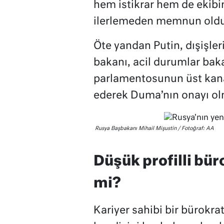
hem istikrar hem de ekibin
ilerlemeden memnun oldu
Öte yandan Putin, dışişle
bakanı, acil durumlar baka
parlamentosunun üst kanad
ederek Duma’nın onayı o
Rusya Başbakanı Mihail Mişustin / Fotoğraf: AA
Düşük profilli büro
mi?
Kariyer sahibi bir bürokra