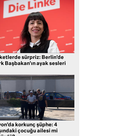
etlerde sürpriz: Berlin’de
rk Başbakan’ın ayak sesleri
yon’da korkunç şüphe: 4
şındaki çocuğu ailesi mi