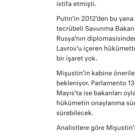
istifa etmişti.
Putin’in 2012’den bu yana
tecrübeli Savunma Bakanı 
Rusya’nın diplomasisinden
Lavrov’u içeren hükümette
bir işaret yok.
Mişustin’in kabine öneril
bekleniyor. Parlamento 13
Mayıs’ta ise bakanları oyl
hükümetin onaylanma süre
sürebilecek.
Analistlere göre Mişusti