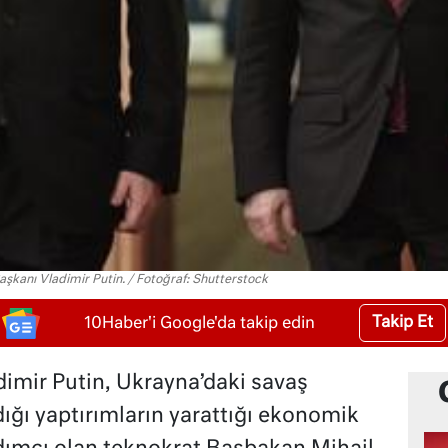
aşkanı Vladimir Putin. / Fotoğraf: Shutterstock
Takip Et
10Haber'i Google'da takip edin
imir Putin, Ukrayna’daki savaş
ığı yaptırımların yarattığı ekonomik