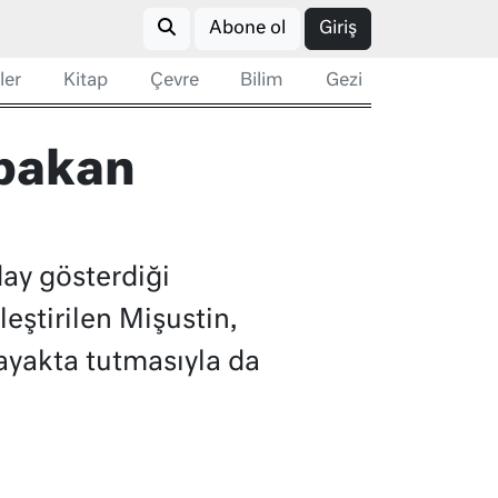
Abone ol
Giriş
ler
Kitap
Çevre
Bilim
Gezi
şbakan
ay gösterdiği
leştirilen Mişustin,
ayakta tutmasıyla da