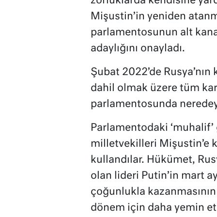
zorluklarda kendisine yar
Mişustin’in yeniden atanma
parlamentosunun alt kana
adaylığını onayladı.
Şubat 2022’de Rusya’nın 
dahil olmak üzere tüm kar
parlamentosunda neredey
Parlamentodaki ‘muhalif’
milletvekilleri Mişustin’e
kullandılar. Hükümet, Rusy
olan lideri Putin’in mart a
çoğunlukla kazanmasının ar
dönem için daha yemin e