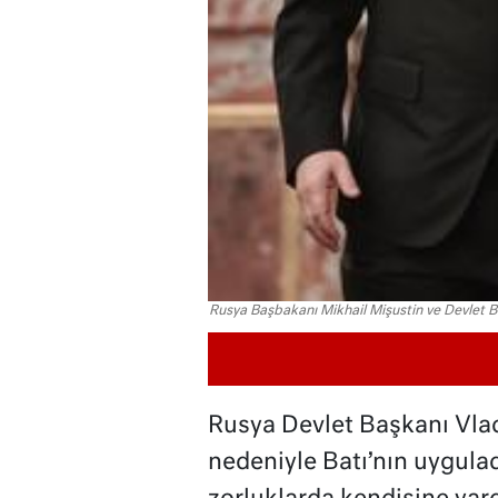
Rusya Başbakanı Mikhail Mişustin ve Devlet B
Rusya Devlet Başkanı Vlad
nedeniyle Batı’nın uygulad