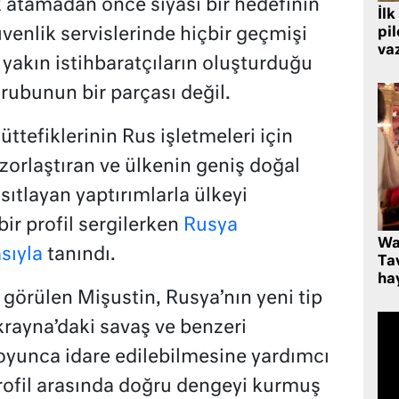
 atamadan önce siyasi bir hedefinin
İlk
venlik servislerinde hiçbir geçmişi
pi
va
yakın istihbaratçıların oluşturduğu
grubunun bir parçası değil.
ttefiklerinin Rus işletmeleri için
orlaştıran ve ülkenin geniş doğal
ısıtlayan yaptırımlarla ülkeyi
bir profil sergilerken
Rusya
Wa
sıyla
tanındı.
Ta
hay
 görülen Mişustin, Rusya’nın yeni tip
krayna’daki savaş ve benzeri
oyunca idare edilebilmesine yardımcı
profil arasında doğru dengeyi kurmuş