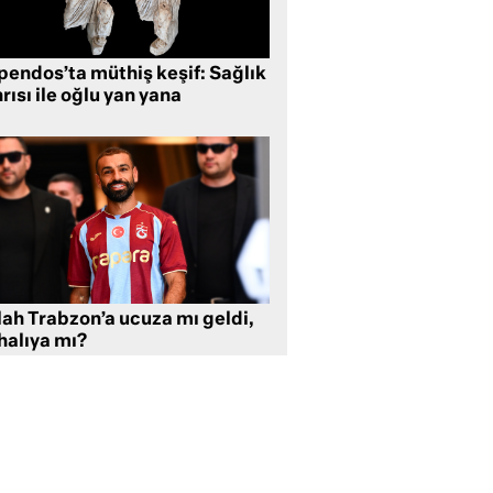
pendos’ta müthiş keşif: Sağlık
rısı ile oğlu yan yana
lah Trabzon’a ucuza mı geldi,
halıya mı?