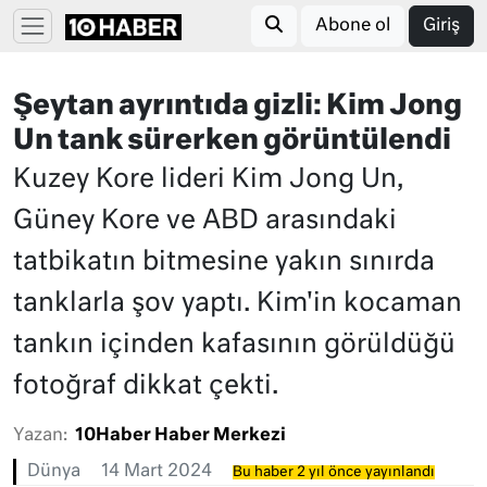
Abone ol
Giriş
Şeytan ayrıntıda gizli: Kim Jong
Un tank sürerken görüntülendi
Kuzey Kore lideri Kim Jong Un,
Güney Kore ve ABD arasındaki
tatbikatın bitmesine yakın sınırda
tanklarla şov yaptı. Kim'in kocaman
tankın içinden kafasının görüldüğü
fotoğraf dikkat çekti.
Yazan:
10Haber Haber Merkezi
Dünya
14 Mart 2024
Bu haber 2 yıl önce yayınlandı