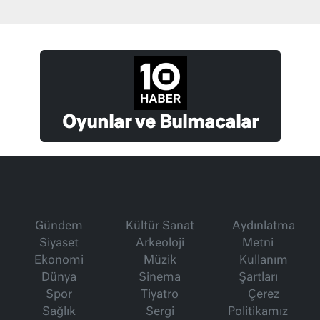
Oyunlar ve Bulmacalar
Gündem
Kültür Sanat
Aydınlatma
Siyaset
Arkeoloji
Metni
Ekonomi
Müzik
Kullanım
Dünya
Sinema
Şartları
Spor
Tiyatro
Çerez
Sağlık
Sergi
Politikamız