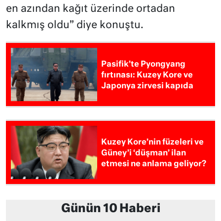
en azından kağıt üzerinde ortadan
kalkmış oldu” diye konuştu.
Pasifik’te Pyongyang
fırtınası: Kuzey Kore ve
Japonya zirvesi kapıda
Kuzey Kore’nin füzeleri ve
Güney’i ‘düşman’ ilan
etmesi ne anlama geliyor?
Günün 10 Haberi