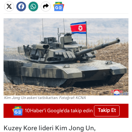
Kim Jong Un askeri tatbikattan. Fotoğraf: KCNA
Takip Et
10Haber'i Google'da takip edin
Kuzey Kore lideri Kim Jong Un,