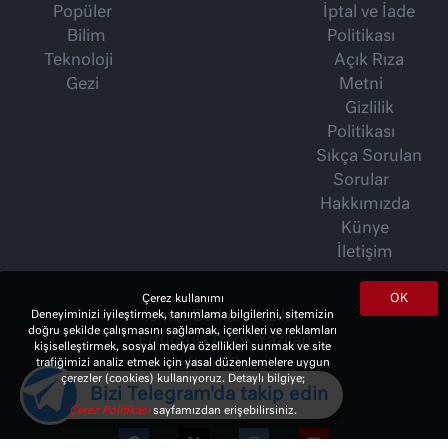
Popüler
İptal ve İade
Bilim
Politikası
Teknoloji
Açık Rıza
Gezi
Metni
Gizlilik
Politikası
Sıkça Sorulan
Sorular
Hakkımızda
Künye
İletişim
OK
Çerez kullanımı
Deneyiminizi iyileştirmek, tanımlama bilgilerini, sitemizin
İsmet Berkan Yazıları
doğru şekilde çalışmasını sağlamak, içerikleri ve reklamları
Ertuğrul Özkök Yazıları
kişiselleştirmek, sosyal medya özellikleri sunmak ve site
trafiğimizi analiz etmek için yasal düzenlemelere uygun
Haftalık Gazete
çerezler (cookies) kullanıyoruz. Detaylı bilgiye;
Bizi Telegram'da takip edin
Çerez Politikası
sayfamızdan erişebilirsiniz.