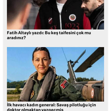
Fatih Altaylı yazdı: Bu keş taifesini çok mu
aradınız?
İlk havacı kadın general: Savaş pilotluğu için
doktor olmaktan vazgeçmiş