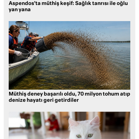
Aspendos’ta müthiş keşif: Sağlık tanrısı ile oğlu
yan yana
Müthiş deney başarılı oldu, 70 milyon tohum atıp
denize hayatı geri getirdiler